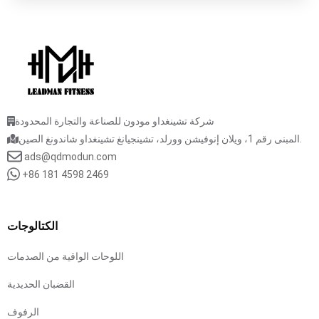
شركة تشينغداو مودون للصناعة والتجارة المحدودة
المبنى رقم 1، ويلان إنوفيشن وورلد، تشينجيانغ تشينغداو شاندونغ الصين.
ads@qdmodun.com
+86 181 4598 2469
الكتالوجات
اللوحات الواقية من الصدمات
القضبان الحديدية
الرفوف