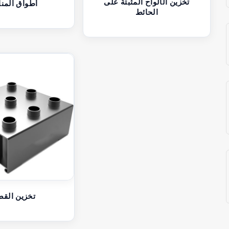
تخزين الألواح المثبتة على
أطواق المن
الحائط
تخزين القض