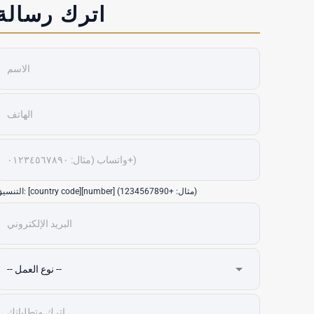
اترك رسالة
التنسيق: [country code][number] (مثال: +1234567890)