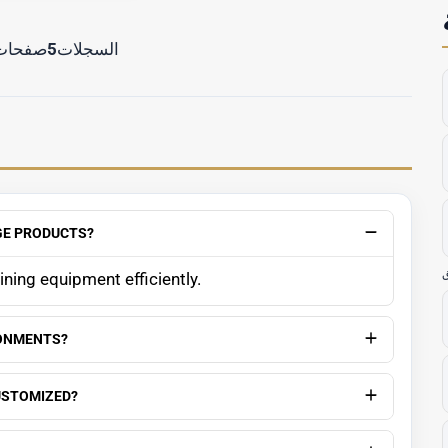
السجلات
5
صفحات
GE PRODUCTS?
ning equipment efficiently.
RONMENTS?
USTOMIZED?