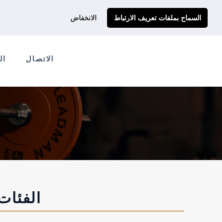
احصل على عرض سعر مخصص لك
Ads@qdmodun.com
السماح بملفات تعريف الارتباط
الانخفاض
الاتصال
ال
الفئات