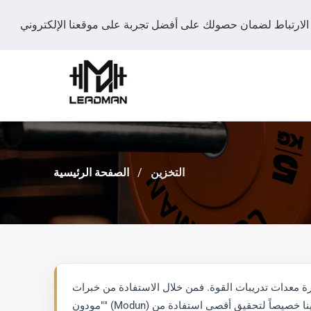
التخزين
الصفحة الرئيسية
رة معدات تدريبات القوة. فمن خلال الاستفادة من خبرات
"مودون" (Modun) العريقة في التصميم الهيكلي، صُممت منتجات التخزين لدينا خصيصاً لتحقيق أقصى استفادة من