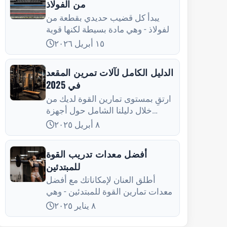
من الفولاذ
يبدأ كل قضيب حديدي بقطعة من
الفولاذ - وهي مادة بسيطة لكنها قوية
في نفس الوقت
١٥ أبريل ٢٠٢٦
الدليل الكامل لآلات تمرين المقعد
في 2025
ارتقِ بمستوى تمارين القوة لديك من
خلال دليلنا الشامل حول أجهزة
تمارين الصدر لعام 2025. اكتشف
٨ أبريل ٢٠٢٥
أنواع الأجهزة المختلفة، وأتقن
التقنيات الصحيحة، وتعرف على
أفضل معدات تدريب القوة
الأساليب المتقدمة، و
للمبتدئين
أطلق العنان لإمكاناتك مع أفضل
معدات تمارين القوة للمبتدئين - وهي
مثالية لبناء أساس متين.
٨ يناير ٢٠٢٥