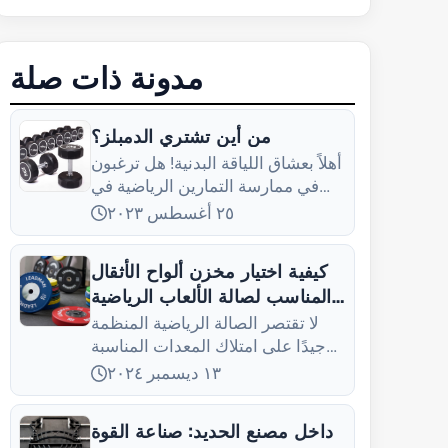
مدونة ذات صلة
من أين تشتري الدمبلز؟
أهلاً بعشاق اللياقة البدنية! هل ترغبون
في ممارسة التمارين الرياضية في
المنزل ولكنكم لا تعرفون من أين
٢٥ أغسطس ٢٠٢٣
تحصلون على أثقال (دمبلز) مناسبة؟
لا تقلقوا، فبصفتي خبيراً في هذا
كيفية اختيار مخزن ألواح الأثقال
المجال، جئت لأشارككم...
المناسب لصالة الألعاب الرياضية
الخاصة بك
لا تقتصر الصالة الرياضية المنظمة
جيدًا على امتلاك المعدات المناسبة
فحسب - بل إن الأمر يتعلق بـ
١٣ ديسمبر ٢٠٢٤
داخل مصنع الحديد: صناعة القوة