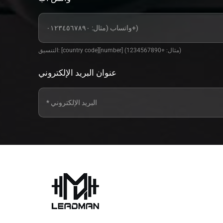
التنسيق: [country code][number] (مثال: +1234567890)
عنوان البريد الإلكتروني