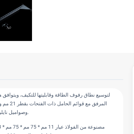
وهي عبارة عن 3 مجموعات من البراغي M20 وصواميل نايلوك.