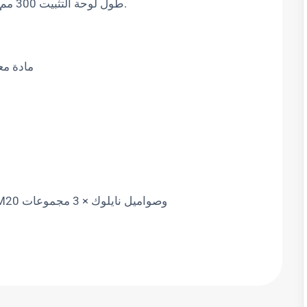
طول لوحة التثبيت 300 مم وتتميز بـ 3 فتحات متباعدة 150 مم في المنتصف.
مادة معدنية: فولا
يتم تضمين معدات التركيب المكونة من براغي M20 وصواميل نايلوك × 3 مجموعات