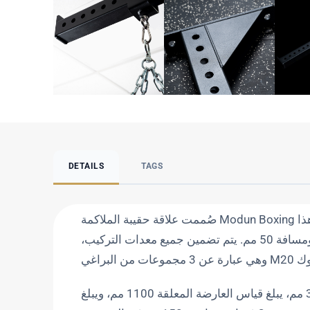
DETAILS
TAGS
صُممت علاقة حقيبة الملاكمة Modun Boxing لتوسيع نطاق رفوف الطاقة وقابليتها للتكيف، ويتوافق هذا
المرفق مع قوائم الحامل ذات الفتحات بقطر 21 مم ومسافة 50 مم. يتم تضمين جميع معدات التركيب،
مصنوعة من الفولاذ عيار 11 مم * 75 مم * 75 مم * 3 مم، يبلغ قياس العارضة المعلقة 1100 مم، ويبلغ