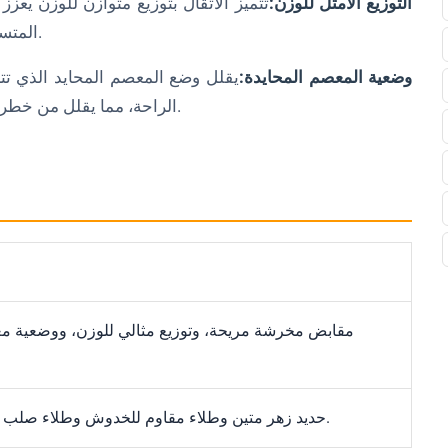
التوزيع الأمثل للوزن:
تتميز الأثقال بتوزيع متوازن للوزن يعزز
المتساوي، مما يسمح لك باستهداف عضلاتك بفعالية أكبر.
وضعية المعصم المحايدة:
يقلل وضع المعصم المحايد الذي تت
الراحة، مما يقلل من خطر الإصابات مع زيادة التنشيط العضلي إلى أقصى حد.
مقابض مخرشة مريحة، وتوزيع مثالي للوزن، ووضعية مع
حديد زهر متين وطلاء مقاوم للخدوش وطلاء صلب من الكروم لطول العمر.