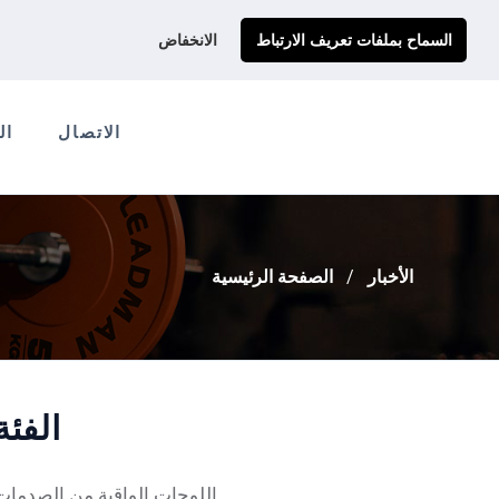
احصل على عرض سعر مخصص لك
Ads@qdmodun.com
السماح بملفات تعريف الارتباط
الانخفاض
الاتصال
ال
الأخبار
الصفحة الرئيسية
الفئة
اللوحات الواقية من الصدمات