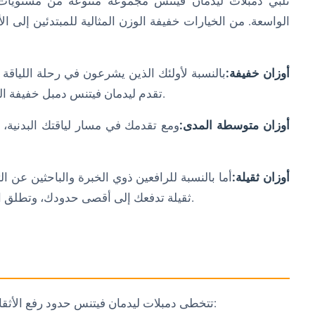
تلبي دمبلات ليدمان فيتنس مجموعة متنوعة من مستويات ال
الواسعة. من الخيارات خفيفة الوزن المثالية للمبتدئين إلى ا
أوزان خفيفة:
بالنسبة لأولئك الذين يشرعون في رحلة اللياقة ا
تقدم ليدمان فيتنس دمبل خفيفة الوزن تسمح بالتقدم التدريجي والحركات المضبوطة.
أوزان متوسطة المدى:
ومع تقدمك في مسار لياقتك البدنية، 
أوزان ثقيلة:
أما بالنسبة للرافعين ذوي الخبرة والباحثين عن ال
ثقيلة تدفعك إلى أقصى حدودك، وتطلق العنان لمستويات جديدة من القوة والتطور العضلي.
تتخطى دمبلات ليدمان فيتنس حدود رفع الأثقال التقليدية، وتوفر تنوعًا لا مثيل له لتجربة تمرين شاملة: