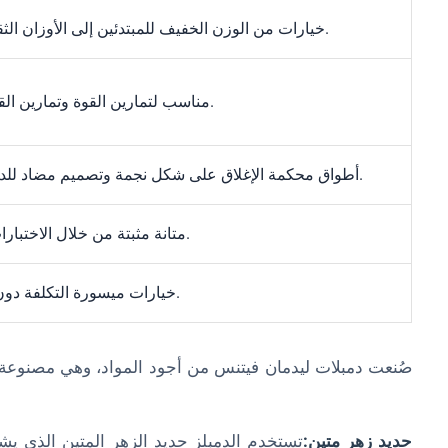
خيارات من الوزن الخفيف للمبتدئين إلى الأوزان الثقيلة للرافعين المتقدمين.
مناسب لتمارين القوة وتمارين القلب والحركات الوظيفية.
أطواق محكمة الإغلاق على شكل نجمة وتصميم مضاد للدوران لتجربة تمرين آمنة.
متانة مثبتة من خلال الاختبارات وتأييد العملاء الإيجابي.
خيارات ميسورة التكلفة دون المساومة على الجودة.
صُنعت دمبلات ليدمان فيتنس من أجود المواد، وهي مصنوعة 
حديد زهر متين:
تستخدم الدمبلز حديد الزهر المتين الذي يش