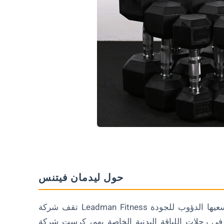
التسعير التنافسي
الخاتمة
الأسئلة الشائعة (FAQ)
عل أجراس ليدمان فيتنس مختلفة عن العلامات التجارية الأخرى؟
2. هل يمكن للمبتدئين استخدام الدمبل من ليدمان فيتنس؟
ي ميزات السلامة التي تتمتع بها أجراس ليدمان فيتنس الدمبلز؟
4. هل دمبل ليدمان فيتنس مناسب للاستخدام المنزلي؟
حول ليدمان فيتنس
تقف شركة Leadman Fitness كركيزة للتميز في صناعة معدات اللياقة البدنية. من خلال سعيها الدؤوب للجودة
ت اللياقة البدنية الخاصة بهم، كرست شركة Leadman Fitness سنوات