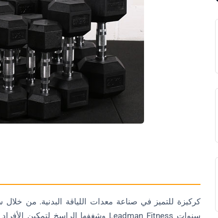
1. ما الذي يج
3. ما ه
وشغفها الراسخ لتمكين الأفراد في رحلا