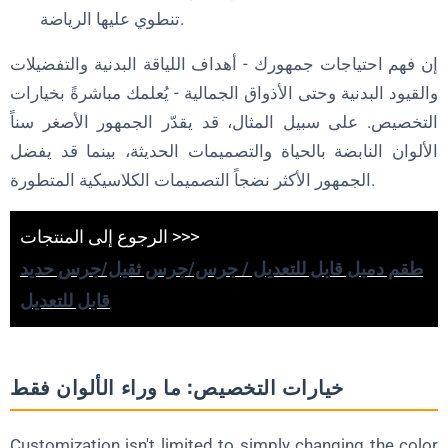
تنطوي عليها الرياضة.
إن فهم احتياجات جمهورك - أهداف اللياقة البدنية والتفضيلات
والقيود البدنية وحتى الأذواق الجمالية - يُعلمك مباشرةً بخيارات
التخصيص. على سبيل المثال، قد يقدّر الجمهور الأصغر سناً
الألوان النابضة بالحياة والتصميمات الحديثة، بينما قد يفضل
الجمهور الأكثر نضجاً التصميمات الكلاسيكية المتطورة.
الرجوع إلى المنتجات >>>
طقم دمبل قابل للتعديل / جرس/جرس ثقيل/جرس حديد
قابل للتعديل
خيارات التخصيص: ما وراء الألوان فقط
Customization isn't limited to simply changing the color