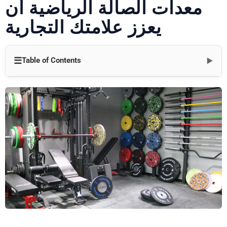
معدات الصالة الرياضية أن
يعزز علامتك التجارية
☰
Table of Contents
▼
فهم جمهورك المستهدف: أساس التخصيص
خيارات التخصيص: ما وراء الألوان فقط
تأثير الجماليات: هوية العلامة التجارية من خلال التصميم
تعزيز الأداء الوظيفي: تكييف المعدات مع أنماط التدريب
القيمة المقترحة للتخصيص: تبرير الاستثمار
بناء الولاء للعلامة التجارية من خلال التجارب الشخصية
فرص التعاون والعلامات التجارية المشتركة