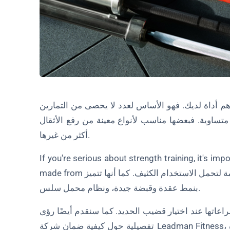
لماذا تختار ليدمان فيتنس؟
1. التكامل الرأسي للجودة الفائقة والقدرة على تحمل التكاليف
2. قدرات البحث والتطوير القوية
3. خدمات التخصيص
4. مراقبة الجودة الصارمة
أهم أداة لديك. فهو الأساس لعدد لا يحصى من التمارين
5. الاستدامة والابتكار
متساوية. فبعضها مناسب لأنواع معينة من رفع الأثقال
الخاتمة
أكثر من غيرها.
أسئلة وأجوبة حول الحديد
If you're serious about strength training, it's imp
1. ما هي أفضل المواد المستخدمة في صناعة الحديد؟
ة لتحمل الاستخدام الكثيف. كما أنها تتميز
made from
بنمط عقدة وقبضة جيدة، ونظام محمل سلس.
2. كيف أختار طول قضيب الحديد المناسب؟
3. ما هو التخريش ولماذا هو مهم؟
اعاتها عند اختيار قضيب الحديد. كما سنقدم أيضًا رؤى
تفصيلية حول كيفية ضمان شركة Leadman Fitness، الرائدة في تصنيع معدات اللياقة البدنية، لأعلى معايير الجودة
4. كيف يمكنني الحفاظ على قضيب الحديد الخاص بي؟