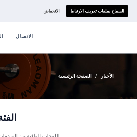
احصل على عرض سعر مخصص لك
Ads@qdmodun.com
السماح بملفات تعريف الارتباط
الانخفاض
الاتصال
ال
الأخبار
الصفحة الرئيسية
الفئة
اللوحات الواقية من الصدمات