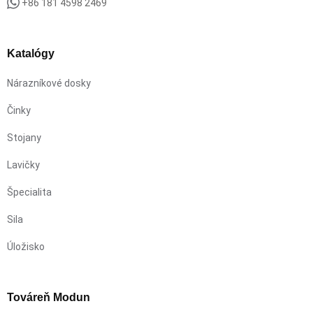
+86 181 4598 2469
Katalógy
Nárazníkové dosky
Činky
Stojany
Lavičky
Špecialita
Sila
Úložisko
Továreň Modun