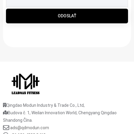
ODOSLAŤ
Qingdao Modun Industry & Trade Co., Ltd,
Budova č. 1, Weilan Innovation World, Chengyang Qingdao
Shandong Čína.
ads@qdmodun.com