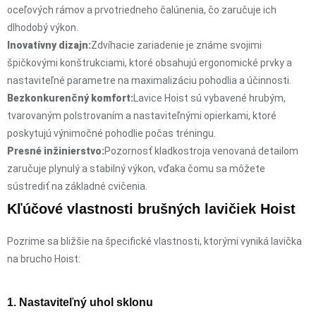
oceľových rámov a prvotriedneho čalúnenia, čo zaručuje ich
dlhodobý výkon.
Inovatívny dizajn:
Zdvíhacie zariadenie je známe svojimi
špičkovými konštrukciami, ktoré obsahujú ergonomické prvky a
nastaviteľné parametre na maximalizáciu pohodlia a účinnosti.
Bezkonkurenčný komfort:
Lavice Hoist sú vybavené hrubým,
tvarovaným polstrovaním a nastaviteľnými opierkami, ktoré
poskytujú výnimočné pohodlie počas tréningu.
Presné inžinierstvo:
Pozornosť kladkostroja venovaná detailom
zaručuje plynulý a stabilný výkon, vďaka čomu sa môžete
sústrediť na základné cvičenia.
Kľúčové vlastnosti brušných lavičiek Hoist
Pozrime sa bližšie na špecifické vlastnosti, ktorými vyniká lavička
na brucho Hoist:
1. Nastaviteľný uhol sklonu