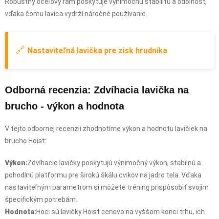
Robustný oceľový rám poskytuje výnimočnú stabilitu a odolnosť,
vďaka čomu lavica vydrží náročné používanie.
🔗
Nastaviteľná lavička pre zisk hrudníka
Odborná recenzia: Zdvíhacia lavička na
brucho - výkon a hodnota
V tejto odbornej recenzii zhodnotíme výkon a hodnotu lavičiek na
brucho Hoist:
Výkon:
Zdvíhacie lavičky poskytujú výnimočný výkon, stabilnú a
pohodlnú platformu pre širokú škálu cvikov na jadro tela. Vďaka
nastaviteľným parametrom si môžete tréning prispôsobiť svojim
špecifickým potrebám.
Hodnota:
Hoci sú lavičky Hoist cenovo na vyššom konci trhu, ich