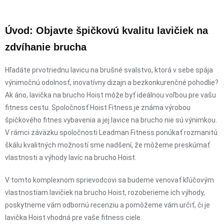
Úvod: Objavte špičkovú kvalitu lavičiek na
zdvíhanie brucha
Hľadáte prvotriednu lavicu na brušné svalstvo, ktorá v sebe spája
výnimočnú odolnosť, inovatívny dizajn a bezkonkurenčné pohodlie?
Ak áno, lavička na brucho Hoist môže byť ideálnou voľbou pre vašu
fitness cestu. Spoločnosť Hoist Fitness je známa výrobou
špičkového fitnes vybavenia a jej lavice na brucho nie sú výnimkou.
V rámci záväzku spoločnosti Leadman Fitness ponúkať rozmanitú
škálu kvalitných možností sme nadšení, že môžeme preskúmať
vlastnosti a výhody lavíc na brucho Hoist.
V tomto komplexnom sprievodcovi sa budeme venovať kľúčovým
vlastnostiam lavičiek na brucho Hoist, rozoberieme ich výhody,
poskytneme vám odbornú recenziu a pomôžeme vám určiť, či je
lavička Hoist vhodná pre vaše fitness ciele.