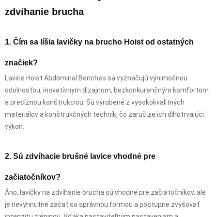
zdvíhanie brucha
1. Čím sa líšia lavičky na brucho Hoist od ostatných
značiek?
Lavice Hoist Abdominal Benches sa vyznačujú výnimočnou
odolnosťou, inovatívnym dizajnom, bezkonkurenčným komfortom
a precíznou konštrukciou. Sú vyrobené z vysokokvalitných
materiálov a konštrukčných techník, čo zaručuje ich dlhotrvajúci
výkon.
2. Sú zdvíhacie brušné lavice vhodné pre
začiatočníkov?
Áno, lavičky na zdvíhanie brucha sú vhodné pre začiatočníkov, ale
je nevyhnutné začať so správnou formou a postupne zvyšovať
intenzitu tréningu. Vďaka nastaviteľným nastaveniam a