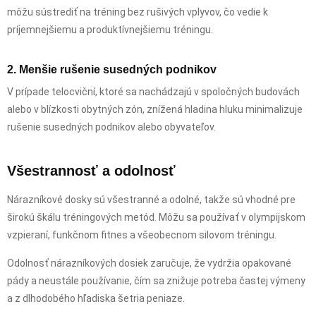
môžu sústrediť na tréning bez rušivých vplyvov, čo vedie k
príjemnejšiemu a produktívnejšiemu tréningu.
2. Menšie rušenie susedných podnikov
V prípade telocviční, ktoré sa nachádzajú v spoločných budovách
alebo v blízkosti obytných zón, znížená hladina hluku minimalizuje
rušenie susedných podnikov alebo obyvateľov.
Všestrannosť a odolnosť
Nárazníkové dosky sú všestranné a odolné, takže sú vhodné pre
širokú škálu tréningových metód. Môžu sa používať v olympijskom
vzpieraní, funkčnom fitnes a všeobecnom silovom tréningu.
Odolnosť nárazníkových dosiek zaručuje, že vydržia opakované
pády a neustále používanie, čím sa znižuje potreba častej výmeny
a z dlhodobého hľadiska šetria peniaze.