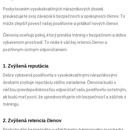
Poskytovaním vysokokvalitných nárazníkových dosiek
preukazujete svoj záväzok k bezpečnosti a spokojnosti členov. To
môže zlepšiť povesť vašej posilňovne a prilákať nových členov.
Členovia oceňujú pokoj, ktorý prináša tréning v bezpečnom a dobre
vybavenom prostredí. To vedie k väčšej retencii členov a
pozitívnym ústnym odporúčaniam.
1. Zvýšená reputácia
Dobre vybavená posilňovňa s vysokokvalitnými nárazníkovými
doskami zvyšuje reputáciu vášho zariadenia. Členovia budú s
väčšou pravdepodobnosťou odporúčať vašu posilňovňu ostatným,
ak budú mať pocit, že uprednostňujete ich bezpečnosť a zážitok z
tréningu.
2. Zvýšená retencia členov
Poskytnutím bezpečného a efektívneho tréningového prostredia