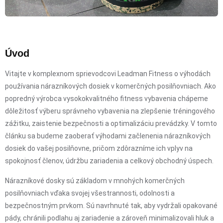
Úvod
Vitajte v komplexnom sprievodcovi Leadman Fitness o výhodách
používania nárazníkových dosiek v komerčných posilňovniach. Ako
popredný výrobca vysokokvalitného fitness vybavenia chápeme
dôležitosť výberu správneho vybavenia na zlepšenie tréningového
zážitku, zaistenie bezpečnosti a optimalizáciu prevádzky. V tomto
článku sa budeme zaoberať výhodami začlenenia nárazníkových
dosiek do vašej posilňovne, pričom zdôrazníme ich vplyv na
spokojnosť členov, údržbu zariadenia a celkový obchodný úspech.
Nárazníkové dosky sú základom v mnohých komerčných
posilňovniach vďaka svojej všestrannosti, odolnosti a
bezpečnostným prvkom. Sú navrhnuté tak, aby vydržali opakované
pády, chránili podlahu aj zariadenie a zároveň minimalizovali hluk a