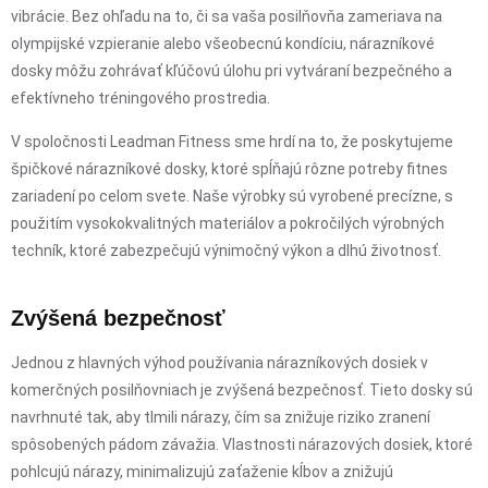
vibrácie. Bez ohľadu na to, či sa vaša posilňovňa zameriava na
olympijské vzpieranie alebo všeobecnú kondíciu, nárazníkové
dosky môžu zohrávať kľúčovú úlohu pri vytváraní bezpečného a
efektívneho tréningového prostredia.
V spoločnosti Leadman Fitness sme hrdí na to, že poskytujeme
špičkové nárazníkové dosky, ktoré spĺňajú rôzne potreby fitnes
zariadení po celom svete. Naše výrobky sú vyrobené precízne, s
použitím vysokokvalitných materiálov a pokročilých výrobných
techník, ktoré zabezpečujú výnimočný výkon a dlhú životnosť.
Zvýšená bezpečnosť
Jednou z hlavných výhod používania nárazníkových dosiek v
komerčných posilňovniach je zvýšená bezpečnosť. Tieto dosky sú
navrhnuté tak, aby tlmili nárazy, čím sa znižuje riziko zranení
spôsobených pádom závažia. Vlastnosti nárazových dosiek, ktoré
pohlcujú nárazy, minimalizujú zaťaženie kĺbov a znižujú