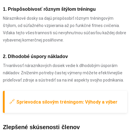
1. Prispôsobivosť rôznym štýlom tréningu
Nárazníkové dosky sa dajú prispôsobiť rôznym tréningovým
štýlom, od súťažného vzpierania až po funkčné fitnes cvičenia.
Vďaka tejto všestrannosti sú nevyhnutnou súčasťou každej dobre
vybavenej komerčnej posilňovne.
2. Dlhodobé úspory nákladov
Trvanlivosť nárazníkových dosiek vedie k dlhodobým úsporám
nákladov. Znížením potreby častej výmeny môžete efektívnejšie
prideľovať zdroje a sústrediť sa na iné aspekty svojho podnikania.
🔗
Sprievodca silovým tréningom: Výhody a výber
Zlepšené skúsenosti členov