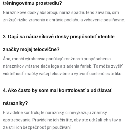
tréningovému prostrediu?
Nárazníkové dosky absorbujú náraz spadnutého závažia, čím
znižujú riziko zranenia a chránia podlahu a vybavenie posilňovne.
3. Dajú sa nárazníkové dosky prispôsobiť identite
značky mojej telocvične?
Áno, mnohí výrobcovia ponúkajú možnosti prispôsobenia
nárazníkov vrátane tlače loga a zladenia farieb. To môže zvýšiť
viditeľnosť značky vašej telocvične a vytvoriť ucelenú estetiku.
4. Ako často by som mal kontrolovať a udržiavať
nárazníky?
Pravidelne kontrolujte nárazníky, či nevykazujú známky
opotrebovania. Pravidelne ich čistite, aby ste udržali ich stav a
zaistili ich bezpečnosť pri používaní.