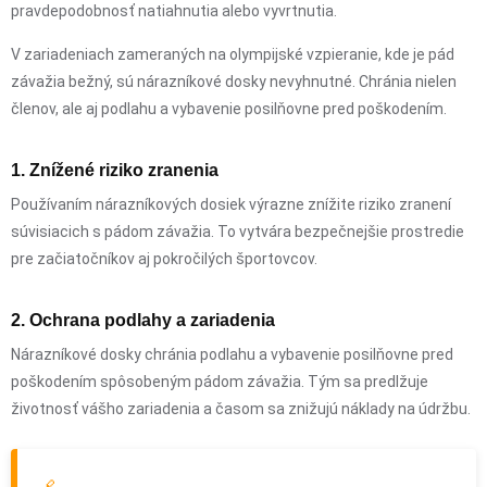
pravdepodobnosť natiahnutia alebo vyvrtnutia.
V zariadeniach zameraných na olympijské vzpieranie, kde je pád
závažia bežný, sú nárazníkové dosky nevyhnutné. Chránia nielen
členov, ale aj podlahu a vybavenie posilňovne pred poškodením.
1. Znížené riziko zranenia
Používaním nárazníkových dosiek výrazne znížite riziko zranení
súvisiacich s pádom závažia. To vytvára bezpečnejšie prostredie
pre začiatočníkov aj pokročilých športovcov.
2. Ochrana podlahy a zariadenia
Nárazníkové dosky chránia podlahu a vybavenie posilňovne pred
poškodením spôsobeným pádom závažia. Tým sa predlžuje
životnosť vášho zariadenia a časom sa znižujú náklady na údržbu.