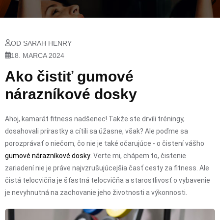
OD SARAH HENRY
18. MARCA 2024
Ako čistiť gumové
nárazníkové dosky
Ahoj, kamarát fitness nadšenec! Takže ste drvili tréningy,
dosahovali prírastky a cítili sa úžasne, však? Ale poďme sa
porozprávať o niečom, čo nie je také očarujúce - o čistení vášho
gumové nárazníkové dosky
. Verte mi, chápem to, čistenie
zariadení nie je práve najvzrušujúcejšia časť cesty za fitness. Ale
čistá telocvičňa je šťastná telocvičňa a starostlivosť o vybavenie
je nevyhnutná na zachovanie jeho životnosti a výkonnosti.