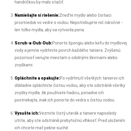
handričkou by malo stačiť.
Namiešajte si riešenie:
Zrieďte mydlo alebo čistiaci
prostriedok vo vedre s vodou. Nepotrebujete nič náročné -
len toľko mydla, aby sa vytvorila pena.
Scrub-a-Dub-Dub:
Ponorte špongiu alebo kefu do mydlovej
vody a jemne vydrhnite povrch každého taniera. Zvýšenú
pozornosť venujte miestam s odolnými škvrnami alebo
zvyškami.
Opláchnite a opakujte:
Po vydrhnutí všetkých tanierov ich
dôkladne opláchnite čistou vodou, aby ste odstránili všetky
zvyšky mydla. Ak používate hadicu, poriadne ich
postriekajte, inak ich ponorte do vedra s čistou vodou.
Vysušte ich:
Vezmite čistý uterák a taniere naposledy
utrite, aby ste odstránili prebytočnú vlhkosť. Pred uložením
ich chcete mať pekne suché.