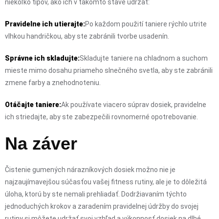
niekoľko tipov, ako ich v takomto stave udržať:
Pravidelne ich utierajte:
Po každom použití taniere rýchlo utrite
vlhkou handričkou, aby ste zabránili tvorbe usadenín.
Správne ich skladujte:
Skladujte taniere na chladnom a suchom
mieste mimo dosahu priameho slnečného svetla, aby ste zabránili
zmene farby a znehodnoteniu.
Otáčajte taniere:
Ak používate viacero súprav dosiek, pravidelne
ich striedajte, aby ste zabezpečili rovnomerné opotrebovanie.
Na záver
Čistenie gumených nárazníkových dosiek možno nie je
najzaujímavejšou súčasťou vašej fitness rutiny, ale je to dôležitá
úloha, ktorú by ste nemali prehliadať. Dodržiavaním týchto
jednoduchých krokov a zaradením pravidelnej údržby do svojej
rutiny si môžete udržať svoj vzhľad a výkonnosť dosiek na dlhé