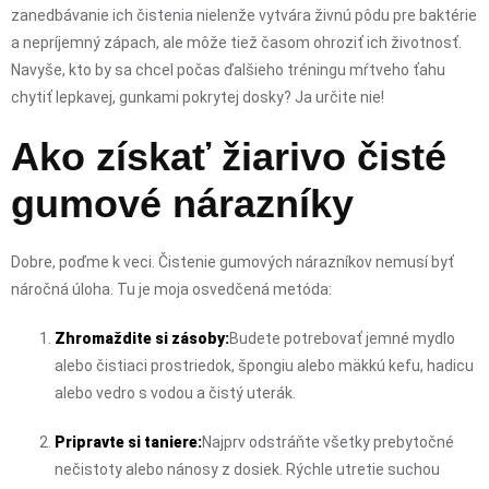
zanedbávanie ich čistenia nielenže vytvára živnú pôdu pre baktérie
a nepríjemný zápach, ale môže tiež časom ohroziť ich životnosť.
Navyše, kto by sa chcel počas ďalšieho tréningu mŕtveho ťahu
chytiť lepkavej, gunkami pokrytej dosky? Ja určite nie!
Ako získať žiarivo čisté
gumové nárazníky
Dobre, poďme k veci. Čistenie gumových nárazníkov nemusí byť
náročná úloha. Tu je moja osvedčená metóda:
Zhromaždite si zásoby:
Budete potrebovať jemné mydlo
alebo čistiaci prostriedok, špongiu alebo mäkkú kefu, hadicu
alebo vedro s vodou a čistý uterák.
Pripravte si taniere:
Najprv odstráňte všetky prebytočné
nečistoty alebo nánosy z dosiek. Rýchle utretie suchou