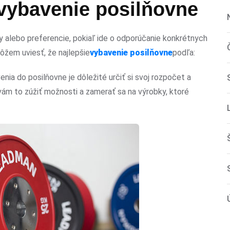
 vybavenie posilňovne
alebo preferencie, pokiaľ ide o odporúčanie konkrétnych
žem uviesť, že najlepšie
vybavenie posilňovne
podľa:
a do posilňovne je dôležité určiť si svoj rozpočet a
ám to zúžiť možnosti a zamerať sa na výrobky, ktoré