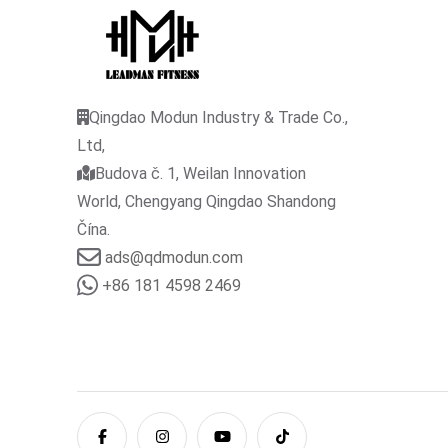
Qingdao Modun Industry & Trade Co.,
Ltd,
Budova č. 1, Weilan Innovation
World, Chengyang Qingdao Shandong
Čína.
ads@qdmodun.com
+86 181 4598 2469