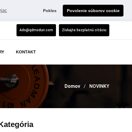
viac
Pokles
Povolenie súborov cookie
Ads@qdmodun.com
Získajte bezplatnú citáciu
RY
KONTAKT
Domov
NOVINKY
Kategória