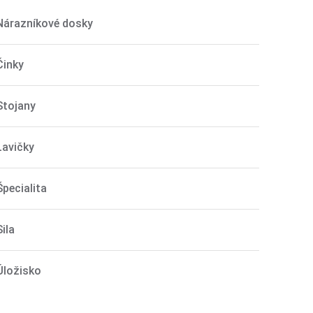
Nárazníkové dosky
Činky
Stojany
Lavičky
Špecialita
Sila
Úložisko