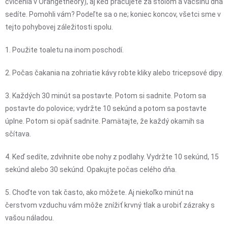
cvičenia v Orangetheory), aj keď pracujete za stolom a väčšinu dňa
sedíte. Pomohli vám? Podeľte sa o ne; koniec koncov, všetci sme v
tejto pohybovej záležitosti spolu.
1. Použite toaletu na inom poschodí.
2. Počas čakania na zohriatie kávy robte kliky alebo tricepsové dipy.
3. Každých 30 minút sa postavte. Potom si sadnite. Potom sa
postavte do polovice; vydržte 10 sekúnd a potom sa postavte
úplne. Potom si opäť sadnite. Pamätajte, že každý okamih sa
sčítava.
4. Keď sedíte, zdvihnite obe nohy z podlahy. Vydržte 10 sekúnd, 15
sekúnd alebo 30 sekúnd. Opakujte počas celého dňa.
5. Choďte von tak často, ako môžete. Aj niekoľko minút na
čerstvom vzduchu vám môže znížiť krvný tlak a urobiť zázraky s
vašou náladou.