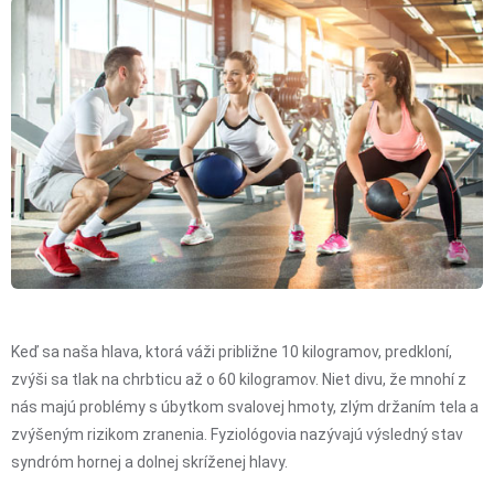
Keď sa naša hlava, ktorá váži približne 10 kilogramov, predkloní,
zvýši sa tlak na chrbticu až o 60 kilogramov. Niet divu, že mnohí z
nás majú problémy s úbytkom svalovej hmoty, zlým držaním tela a
zvýšeným rizikom zranenia. Fyziológovia nazývajú výsledný stav
syndróm hornej a dolnej skríženej hlavy.