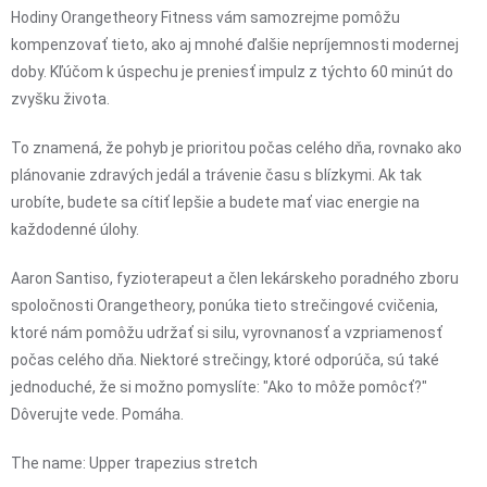
Hodiny Orangetheory Fitness vám samozrejme pomôžu
kompenzovať tieto, ako aj mnohé ďalšie nepríjemnosti modernej
doby. Kľúčom k úspechu je preniesť impulz z týchto 60 minút do
zvyšku života.
To znamená, že pohyb je prioritou počas celého dňa, rovnako ako
plánovanie zdravých jedál a trávenie času s blízkymi. Ak tak
urobíte, budete sa cítiť lepšie a budete mať viac energie na
každodenné úlohy.
Aaron Santiso, fyzioterapeut a člen lekárskeho poradného zboru
spoločnosti Orangetheory, ponúka tieto strečingové cvičenia,
ktoré nám pomôžu udržať si silu, vyrovnanosť a vzpriamenosť
počas celého dňa. Niektoré strečingy, ktoré odporúča, sú také
jednoduché, že si možno pomyslíte: "Ako to môže pomôcť?"
Dôverujte vede. Pomáha.
The name: Upper trapezius stretch