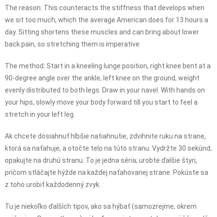
The reason: This counteracts the stiffness that develops when
we sit too much, which the average American does for 13 hours a
day. Sitting shortens these muscles and can bring about lower
back pain, so stretching them is imperative.
The method: Start in a kneeling lunge position, right knee bent at a
90-degree angle over the ankle, left knee on the ground, weight
evenly distributed to both legs. Draw in your navel. With hands on
your hips, slowly move your body forward till you start to feel a
stretch in your left leg.
Ak chcete dosiahnuť hlbšie natiahnutie, zdvihnite ruku na strane,
ktorá sa naťahuje, a otočte telo na túto stranu. Vydržte 30 sekúnd;
opakujte na druhú stranu. To je jedna séria; urobte ďalšie štyri,
pričom stláčajte hýžde na každej naťahovanej strane. Pokúste sa
z toho urobiť každodenný zvyk.
Tu je niekoľko ďalších tipov, ako sa hýbať (samozrejme, okrem