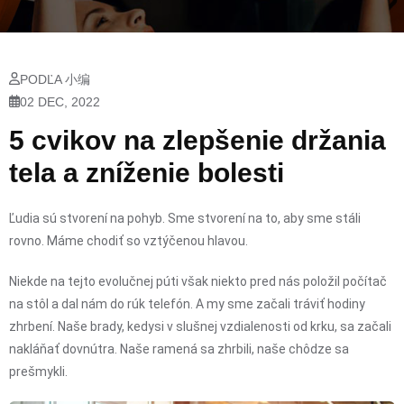
PODĽA 小编
02 DEC, 2022
5 cvikov na zlepšenie držania
tela a zníženie bolesti
Ľudia sú stvorení na pohyb. Sme stvorení na to, aby sme stáli
rovno. Máme chodiť so vztýčenou hlavou.
Niekde na tejto evolučnej púti však niekto pred nás položil počítač
na stôl a dal nám do rúk telefón. A my sme začali tráviť hodiny
zhrbení. Naše brady, kedysi v slušnej vzdialenosti od krku, sa začali
nakláňať dovnútra. Naše ramená sa zhrbili, naše chôdze sa
prešmykli.