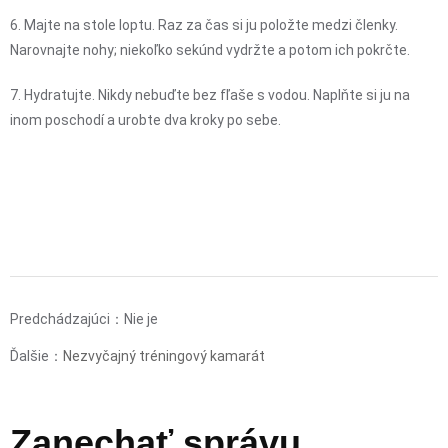
6. Majte na stole loptu. Raz za čas si ju položte medzi členky.
Narovnajte nohy; niekoľko sekúnd vydržte a potom ich pokrčte.
7. Hydratujte. Nikdy nebuďte bez fľaše s vodou. Naplňte si ju na
inom poschodí a urobte dva kroky po sebe.
Predchádzajúci：Nie je
Ďalšie：
Nezvyčajný tréningový kamarát
Zanechať správu