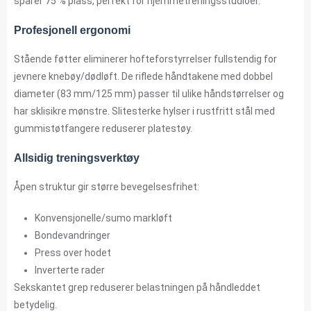
sparer 75 % plass, perfekt for hjemmetreningsstudioer.
Profesjonell ergonomi
Stående føtter eliminerer hofteforstyrrelser fullstendig for
jevnere knebøy/dødløft. De riflede håndtakene med dobbel
diameter (83 mm/125 mm) passer til ulike håndstørrelser og
har sklisikre mønstre. Slitesterke hylser i rustfritt stål med
gummistøtfangere reduserer platestøy.
Allsidig treningsverktøy
Åpen struktur gir større bevegelsesfrihet:
Konvensjonelle/sumo markløft
Bondevandringer
Press over hodet
Inverterte rader
Sekskantet grep reduserer belastningen på håndleddet
betydelig.