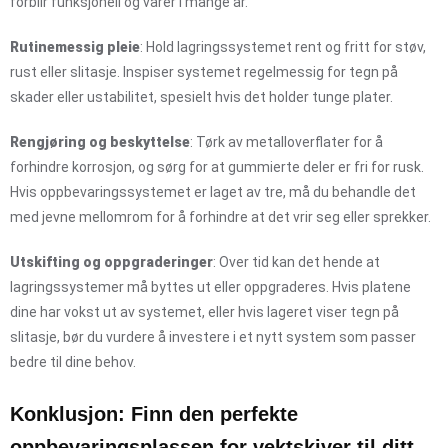
forblir funksjonell og varer i mange år.
Rutinemessig pleie
: Hold lagringssystemet rent og fritt for støv,
rust eller slitasje. Inspiser systemet regelmessig for tegn på
skader eller ustabilitet, spesielt hvis det holder tunge plater.
Rengjøring og beskyttelse
: Tørk av metalloverflater for å
forhindre korrosjon, og sørg for at gummierte deler er fri for rusk.
Hvis oppbevaringssystemet er laget av tre, må du behandle det
med jevne mellomrom for å forhindre at det vrir seg eller sprekker.
Utskifting og oppgraderinger
: Over tid kan det hende at
lagringssystemer må byttes ut eller oppgraderes. Hvis platene
dine har vokst ut av systemet, eller hvis lageret viser tegn på
slitasje, bør du vurdere å investere i et nytt system som passer
bedre til dine behov.
Konklusjon: Finn den perfekte
oppbevaringsplassen for vektskiver til ditt