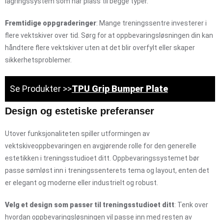
lagringssystem som har plass til begge typer.
Fremtidige oppgraderinger
: Mange treningssentre investerer i
flere vektskiver over tid. Sørg for at oppbevaringsløsningen din kan
håndtere flere vektskiver uten at det blir overfylt eller skaper
sikkerhetsproblemer.
Se Produkter >>
TPU Grip Bumper Plate
Design og estetiske preferanser
Utover funksjonaliteten spiller utformingen av
vektskiveoppbevaringen en avgjørende rolle for den generelle
estetikken i treningsstudioet ditt. Oppbevaringssystemet bør
passe sømløst inn i treningssenterets tema og layout, enten det
er elegant og moderne eller industrielt og robust.
Velg et design som passer til treningsstudioet ditt
: Tenk over
hvordan oppbevaringsløsningen vil passe inn med resten av