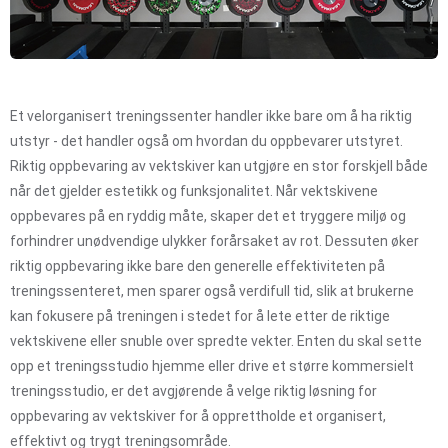
Et velorganisert treningssenter handler ikke bare om å ha riktig
utstyr - det handler også om hvordan du oppbevarer utstyret.
Riktig oppbevaring av vektskiver kan utgjøre en stor forskjell både
når det gjelder estetikk og funksjonalitet. Når vektskivene
oppbevares på en ryddig måte, skaper det et tryggere miljø og
forhindrer unødvendige ulykker forårsaket av rot. Dessuten øker
riktig oppbevaring ikke bare den generelle effektiviteten på
treningssenteret, men sparer også verdifull tid, slik at brukerne
kan fokusere på treningen i stedet for å lete etter de riktige
vektskivene eller snuble over spredte vekter. Enten du skal sette
opp et treningsstudio hjemme eller drive et større kommersielt
treningsstudio, er det avgjørende å velge riktig løsning for
oppbevaring av vektskiver for å opprettholde et organisert,
effektivt og trygt treningsområde.