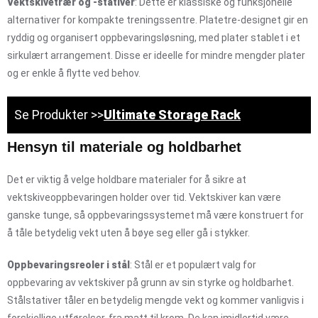
Vektskivetrær og -stativer
: Dette er klassiske og funksjonelle
alternativer for kompakte treningssentre. Platetre-designet gir en
ryddig og organisert oppbevaringsløsning, med plater stablet i et
sirkulært arrangement. Disse er ideelle for mindre mengder plater
og er enkle å flytte ved behov.
Se Produkter >>
Ultimate Storage Rack
Hensyn til materiale og holdbarhet
Det er viktig å velge holdbare materialer for å sikre at
vektskiveoppbevaringen holder over tid. Vektskiver kan være
ganske tunge, så oppbevaringssystemet må være konstruert for
å tåle betydelig vekt uten å bøye seg eller gå i stykker.
Oppbevaringsreoler i stål
: Stål er et populært valg for
oppbevaring av vektskiver på grunn av sin styrke og holdbarhet.
Stålstativer tåler en betydelig mengde vekt og kommer vanligvis i
forskjellige utførelser, fra matt til krom. De kan imidlertid være