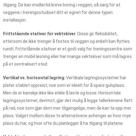
tilgang. De kan imidlertid kreve boring i veggen, så sørg for at
veggene i treningsstudioet ditt er egnet for denne typen
installasjon.
Frittstående stativer for vektskiver
: Disse gir fleksibilitet,
ettersom de ikke trenger å festes til veggen og enkelt kan flyttes
rundt. Frittstående stativer er et godt valg for treningssentre som
trenger en mobil løsning eller har mange vektskiver som må lagres
på et sentralisert sted.
Vertikal vs. horisontal lagring
: Vertikale lagringssystemer har
plater stablet oppreist, noe som er ideelt for å spare gulvplass.
Men de er kanskje ikke like enkle å laste og losse. Horisontale
lagringssystemer, derimot, gjør det mulig å legge tallerkenene flatt
på rad, noe som gjør dem mer tilgjengelige, men de kan ta opp mer
plass. Valget mellom disse to alternativene avhenger av hvor mye
plass du har, og hvor ofte du planlegger å ha tilgang til platene.