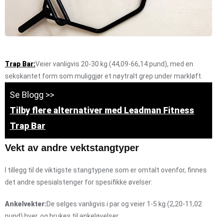
Trap Bar:
Veier vanligvis 20-30 kg (44,09-66,14 pund), med en
sekskantet form som muliggjør et nøytralt grep under markløft.
Se Blogg >>
Tilby flere alternativer med Leadman Fitness
Trap Bar
Vekt av andre vektstangtyper
I tillegg til de viktigste stangtypene som er omtalt ovenfor, finnes
det andre spesialstenger for spesifikke øvelser:
Ankelvekter:
De selges vanligvis i par og veier 1-5 kg (2,20-11,02
pund) hver, og brukes til ankeløvelser.