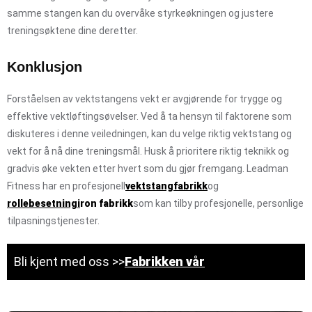
samme stangen kan du overvåke styrkeøkningen og justere
treningsøktene dine deretter.
Konklusjon
Forståelsen av vektstangens vekt er avgjørende for trygge og
effektive vektløftingsøvelser. Ved å ta hensyn til faktorene som
diskuteres i denne veiledningen, kan du velge riktig vektstang og
vekt for å nå dine treningsmål. Husk å prioritere riktig teknikk og
gradvis øke vekten etter hvert som du gjør fremgang. Leadman
Fitness har en profesjonell
vektstangfabrikk
og
rollebesetning
i
ron fabrikk
som kan tilby profesjonelle, personlige
tilpasningstjenester.
Bli kjent med oss >>
Fabrikken vår