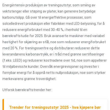
Energiintensiv produksjon av treningsutstyr, som smiing av
vektstenger eller støping av plater, kan generere betydelige
karbonutslipp. Gå over til energieffektive prosesser, som
solcelledrevet produksjon eller fabrikker med LED-belysning, for å
redusere energiforbruket med 30-40 %, i henhold til en
bærekraftstudie for 2025. Bruk avanserte maskiner med variabel
hastighet for skjæring av stål, noe som reduserer energiforbruket
med 20 %. For treningssentre og distributører reduserer dette
leverandørens karbonavtrykk, er i tråd med grønne sertifiseringer
(f.eks. LEED) og reduserer kostnadene over tid, noe som appellerer
til miljøbevisste kunder. Overvåk energirevisjoner og invester i
fornybar energi for å oppnå netto nullproduksjon, noe som styrker
merkevarens grønne troverdighet.
Utforsk bærekraftstrender her:
Trender for treningsutstyr 2025 - hva kjøpere bør