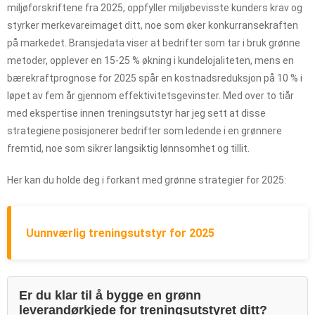
miljøforskriftene fra 2025, oppfyller miljøbevisste kunders krav og
styrker merkevareimaget ditt, noe som øker konkurransekraften
på markedet. Bransjedata viser at bedrifter som tar i bruk grønne
metoder, opplever en 15-25 % økning i kundelojaliteten, mens en
bærekraftprognose for 2025 spår en kostnadsreduksjon på 10 % i
løpet av fem år gjennom effektivitetsgevinster. Med over to tiår
med ekspertise innen treningsutstyr har jeg sett at disse
strategiene posisjonerer bedrifter som ledende i en grønnere
fremtid, noe som sikrer langsiktig lønnsomhet og tillit.
Her kan du holde deg i forkant med grønne strategier for 2025:
Uunnværlig treningsutstyr for 2025
Er du klar til å bygge en grønn
leverandørkjede for treningsutstyret ditt?