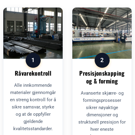
1
2
Råvarekontroll
Presisjonskapping
og & forming
Alle innkommende
materialer gjennomgår
Avanserte skjære- og
en streng kontroll for å
formingsprosesser
sikre samsvar, styrke
sikrer nøyaktige
og at de oppfyller
dimensjoner og
gjeldende
strukturell presisjon for
kvalitetsstandarder.
hver eneste