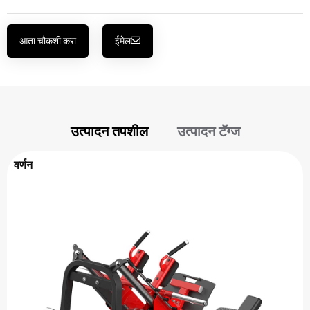
आता चौकशी करा
ईमेल
उत्पादन तपशील
उत्पादन टॅग्ज
वर्णन