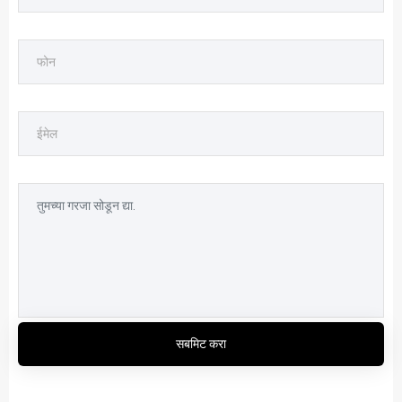
सबमिट करा