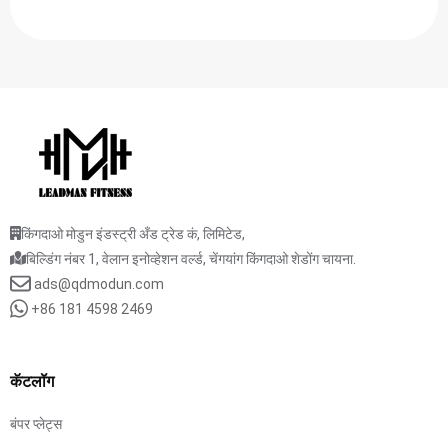
किंगदाओ मोडुन इंडस्ट्री अँड ट्रेड कं, लिमिटेड,
बिल्डिंग नंबर 1, वेलान इनोव्हेशन वर्ल्ड, चेंगयांग किंगदाओ शेडोंग चायना.
ads@qdmodun.com
+86 181 4598 2469
कॅटलॉग
बंपर प्लेट्स