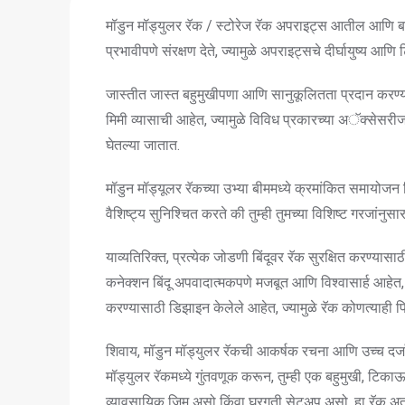
मॉडुन मॉड्युलर रॅक / स्टोरेज रॅक अपराइट्स आतील आणि बाह
प्रभावीपणे संरक्षण देते, ज्यामुळे अपराइट्सचे दीर्घायुष्य आ
जास्तीत जास्त बहुमुखीपणा आणि सानुकूलितता प्रदान करण्य
मिमी व्यासाची आहेत, ज्यामुळे विविध प्रकारच्या अॅक्सेसरीज 
घेतल्या जातात.
मॉडुन मॉड्यूलर रॅकच्या उभ्या बीममध्ये क्रमांकित समायोजन बि
वैशिष्ट्य सुनिश्चित करते की तुम्ही तुमच्या विशिष्ट गरजां
याव्यतिरिक्त, प्रत्येक जोडणी बिंदूवर रॅक सुरक्षित करण्यास
कनेक्शन बिंदू अपवादात्मकपणे मजबूत आणि विश्वासार्ह आह
करण्यासाठी डिझाइन केलेले आहेत, ज्यामुळे रॅक कोणत्याही फ
शिवाय, मॉडुन मॉड्युलर रॅकची आकर्षक रचना आणि उच्च दर्जाच
मॉड्युलर रॅकमध्ये गुंतवणूक करून, तुम्ही एक बहुमुखी, टिक
व्यावसायिक जिम असो किंवा घरगुती सेटअप असो, हा रॅक अतु