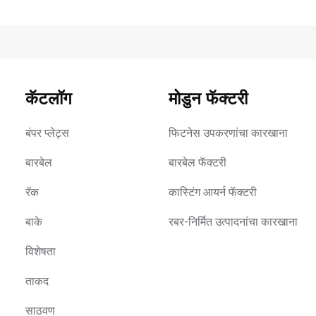
कॅटलॉग
मोडुन फॅक्टरी
बंपर प्लेट्स
फिटनेस उपकरणांचा कारखाना
बारबेल
बारबेल फॅक्टरी
रॅक
कास्टिंग आयर्न फॅक्टरी
बाके
रबर-निर्मित उत्पादनांचा कारखाना
विशेषता
ताकद
साठवण