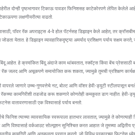
ेरील दोन्ही पृष्ठभागावर टिकाऊ पावडर फिनिशसह काटेकोरपणे लेपित केलेले आहेत. 
णि टिकाऊपणा लक्षणीयरीत्या वाढतो.
ासाठी, पॉवर रॅक अपराइट्स 4-वे होल पॅटर्नसह डिझाइन केले आहेत, तर क्रॉसबीमम
जोडता येतात. हे डिझाइन व्यावहारिकदृष्ट्या अमर्याद प्रशिक्षण पर्याय सक्षम करते
ंदू आहेत. हे क्रमांकित बिंदू अंदाजे काम थांबवतात, स्क्वॅट्स किंवा बेंच प्रेससा
नुसार रॅक जलद आणि अचूकपणे समायोजित करू शकता, ज्यामुळे तुमची प्रशिक्षण कार्यक्
ाठी वापरले जाणारे उच्च-गुणवत्तेचे नट, बोल्ट आणि वॉशर हेवी-ड्युटी स्टीलपासून बन
ेत, रॅकच्या कामगिरीशी तडजोड करू शकणारे कोणतेही कमकुवत डाग नाहीत. हेवी-
िटनेस वातावरणासाठी एक विश्वासार्ह पर्याय बनतो.
े फिनिश त्याच्या व्यावसायिक स्वरूपाला हातभार लावतात, ज्यामुळे ते कोणत्याही 
ाऊ आणि विश्वासार्ह वर्कआउट सोल्यूशन सुनिश्चित करत आहात जे तुमच्या अद्वितीय 
लनीय कामगिरी आणि अनुकूलता प्रदान करतो, जो विविध प्रकारच्या फिटनेस ध्येयां