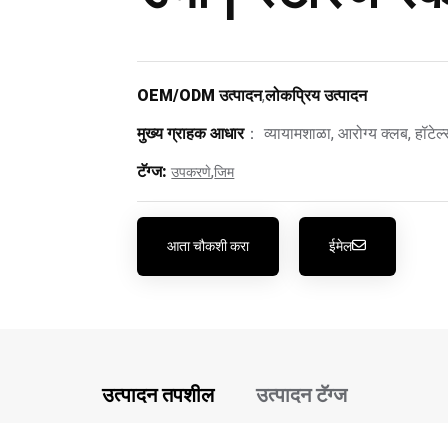
OEM/ODM उत्पादन
,
लोकप्रिय उत्पादन
मुख्य ग्राहक आधार
： व्यायामशाळा, आरोग्य क्लब, हॉटेल्
टॅग्ज:
,
उपकरणे
जिम
आता चौकशी करा
ईमेल
उत्पादन तपशील
उत्पादन टॅग्ज