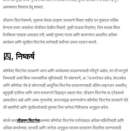
आमच्यावर विश्वास ठेवू शकता.
लीडमन फिटनेसमध्ये, तुम्हाला केवळ उत्कृष्ट उपकरणे मिळत नाहीत तर तुम्हाला पाठिंबा
देण्यास तयार असलेला जोडीदार देखील मिळतो. तुम्ही घाऊक विक्रेता, जिम मालक किंवा
वैयक्तिक ग्राहक असलात तरी, आम्ही तुमच्या गरजा आणि कल्पनांवर आधारित अधिक
कार्यक्षम आणि सुरक्षित फिटनेस जागेसाठी सर्वोत्तम उपाय प्रदान करतो.
四, निष्कर्ष
कॉम्पॅक्ट फिटनेस उपकरणे जागा आणि कार्यक्षमता वाढवण्यासाठी परिपूर्ण आहेत, मग ती घरगुती
जिमसाठी असो किंवा व्यावसायिक सुविधेसाठी. निःसंशयपणे, अॅडजस्टेबल डंबेल, केटलबेल
आणि कॉम्पॅक्ट रॅक हे कोणत्याही आधुनिक फिटनेस वातावरणासाठी अंतिम लाइनअप असतील,
बहुमुखी प्रतिभा आणि जागा वाचवणारे डिझाइन लक्षात घेता. लीडमन फिटनेस या ट्रेंडमध्ये
आघाडीवर आहे आणि उच्च-गुणवत्तेचे, कस्टमाइझ करण्यायोग्य कॉम्पॅक्ट फिटनेस उपकरणे देते
जी कामगिरी आणि सुरक्षिततेसाठी तुमच्या जिम जागेला निश्चितच अनुकूल करेल.
संपर्क करा
लीडमन फिटनेस
आमच्या कॉम्पॅक्ट फिटनेस पर्यायांबद्दल अधिक माहितीसाठी आणि
अधिक कार्यात्मक, प्रभावी आणि जागेला अनुकूल व्यायाम वातावरण विकसित करण्यासाठी