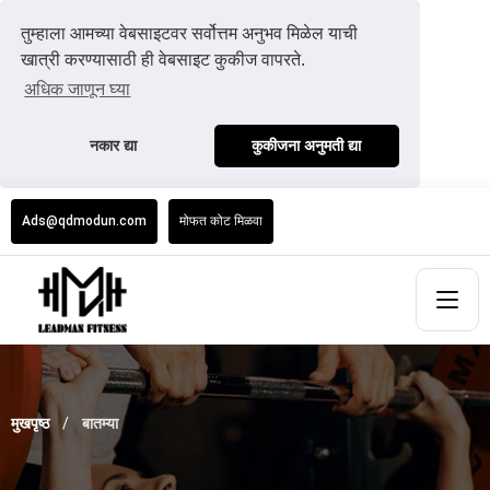
तुम्हाला आमच्या वेबसाइटवर सर्वोत्तम अनुभव मिळेल याची
खात्री करण्यासाठी ही वेबसाइट कुकीज वापरते.
अधिक जाणून घ्या
नकार द्या
कुकीजना अनुमती द्या
Ads@qdmodun.com
मोफत कोट मिळवा
मुखपृष्ठ
बातम्या