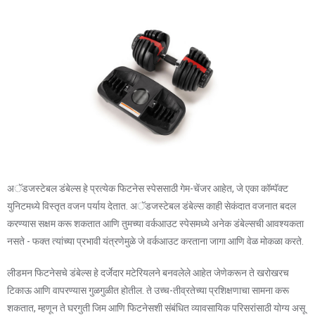
अॅडजस्टेबल डंबेल्स हे प्रत्येक फिटनेस स्पेससाठी गेम-चेंजर आहेत, जे एका कॉम्पॅक्ट
युनिटमध्ये विस्तृत वजन पर्याय देतात. अॅडजस्टेबल डंबेल्स काही सेकंदात वजनात बदल
करण्यास सक्षम करू शकतात आणि तुमच्या वर्कआउट स्पेसमध्ये अनेक डंबेल्सची आवश्यकता
नसते - फक्त त्यांच्या प्रभावी यंत्रणेमुळे जे वर्कआउट करताना जागा आणि वेळ मोकळा करते.
लीडमन फिटनेसचे डंबेल्स हे दर्जेदार मटेरियलने बनवलेले आहेत जेणेकरून ते खरोखरच
टिकाऊ आणि वापरण्यास गुळगुळीत होतील. ते उच्च-तीव्रतेच्या प्रशिक्षणाचा सामना करू
शकतात, म्हणून ते घरगुती जिम आणि फिटनेसशी संबंधित व्यावसायिक परिसरांसाठी योग्य असू