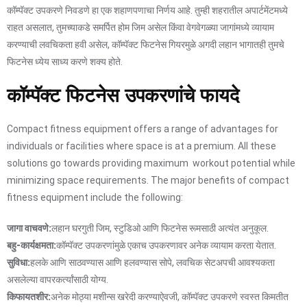
कॉम्पॅक्ट उपकरणे निवडणे हा एक शहाणपणाचा निर्णय आहे. तुम्ही शहरातील अपार्टमेंटमध्ये
राहत असलात, तुमच्याकडे समर्पित होम जिम असेल किंवा वेगवेगळ्या जागांमध्ये व्यायाम
करण्याची लवचिकता हवी असेल, कॉम्पॅक्ट फिटनेस गियरमुळे अगदी लहान भागातही तुमचे
फिटनेस ध्येय साध्य करणे शक्य होते.
कॉम्पॅक्ट फिटनेस उपकरणांचे फायदे
Compact fitness equipment offers a range of advantages for
individuals or facilities where space is at a premium. All these
solutions go towards providing maximum workout potential while
minimizing space requirements. The major benefits of compact
fitness equipment include the following:
जागा वाचवणे:
लहान घरगुती जिम, स्टुडिओ आणि फिटनेस रूमसाठी अत्यंत अनुकूल.
बहु-कार्यक्षमता:
कॉम्पॅक्ट उपकरणांमुळे एकाच उपकरणावर अनेक व्यायाम करता येतात.
सुविधा:
हलके आणि साठवण्यास आणि हलवण्यास सोपे, लवचिक सेटअपची आवश्यकता
असलेल्या वापरकर्त्यांसाठी योग्य.
किफायतशीर:
अनेक मोठ्या मशीन्स खरेदी करण्याऐवजी, कॉम्पॅक्ट उपकरणे स्वस्त किमतीत