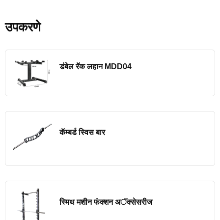
उपकरणे
डंबेल रॅक लहान MDD04
कॅम्बर्ड स्विस बार
स्मिथ मशीन फंक्शन अॅक्सेसरीज