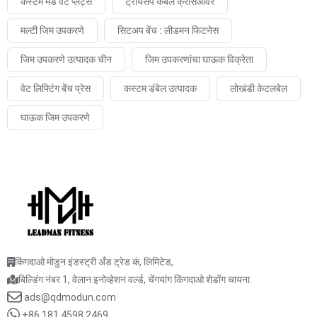
कस्टम मेड वेट प्लेट्स
ट्रायसेप केबल क्रॉसओवर
मल्टी जिम उपकरणे
सिटअप बेंच : लीडमन फिटनेस
जिम उपकरणे उत्पादक चीन
जिम उपकरणांचा घाऊक विक्रेता
वेट लिफ्टिंग बेंच प्रेस
कस्टम डंबेल उत्पादक
लोखंडी केटलबेल
घाऊक जिम उपकरणे
किंगदाओ मोडुन इंडस्ट्री अँड ट्रेड कं, लिमिटेड,
बिल्डिंग नंबर 1, वेलान इनोव्हेशन वर्ल्ड, चेंगयांग किंगदाओ शेडोंग चायना.
ads@qdmodun.com
+86 181 4598 2469