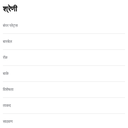
श्रेणी
बंपर प्लेट्स
बारबेल
रॅक
बाके
विशेषता
ताकद
साठवण