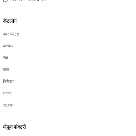
कॅटलॉग
बंपर प्लेट्स
बारबेल
रॅक
बाके
विशेषता
ताकद
साठवण
मोडुन फॅक्टरी