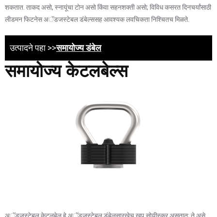
शकतात. ताकद असो, स्नायूंचा टोन असो किंवा सहनशक्ती असो; विविध कसरत दिनचर्यांसाठी
लीडमन फिटनेस अॅडजस्टेबल डंबेल्ससह आवश्यक लवचिकता निश्चितच मिळते.
उत्पादने पहा >>
समायोज्य डंबेल
समायोज्य केटलबेल्स
अॅडजस्टेबल केटलबेल हे अॅडजस्टेबल डंबेलसारखेच खूप सोयीस्कर असतात; ते असे