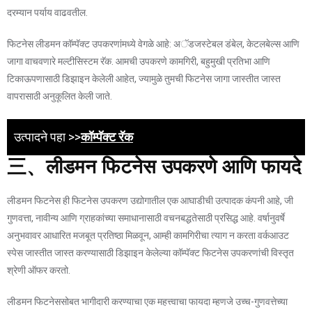
दरम्यान पर्याय वाढवतील.
फिटनेस लीडमन कॉम्पॅक्ट उपकरणांमध्ये वेगळे आहे: अॅडजस्टेबल डंबेल, केटलबेल्स आणि
जागा वाचवणारे मल्टीसिस्टम रॅक. आमची उपकरणे कामगिरी, बहुमुखी प्रतिभा आणि
टिकाऊपणासाठी डिझाइन केलेली आहेत, ज्यामुळे तुमची फिटनेस जागा जास्तीत जास्त
वापरासाठी अनुकूलित केली जाते.
उत्पादने पहा >>
कॉम्पॅक्ट रॅक
三、लीडमन फिटनेस उपकरणे आणि फायदे
लीडमन फिटनेस ही फिटनेस उपकरण उद्योगातील एक आघाडीची उत्पादक कंपनी आहे, जी
गुणवत्ता, नावीन्य आणि ग्राहकांच्या समाधानासाठी वचनबद्धतेसाठी प्रसिद्ध आहे. वर्षानुवर्षे
अनुभवावर आधारित मजबूत प्रतिष्ठा मिळवून, आम्ही कामगिरीचा त्याग न करता वर्कआउट
स्पेस जास्तीत जास्त करण्यासाठी डिझाइन केलेल्या कॉम्पॅक्ट फिटनेस उपकरणांची विस्तृत
श्रेणी ऑफर करतो.
लीडमन फिटनेससोबत भागीदारी करण्याचा एक महत्त्वाचा फायदा म्हणजे उच्च-गुणवत्तेच्या