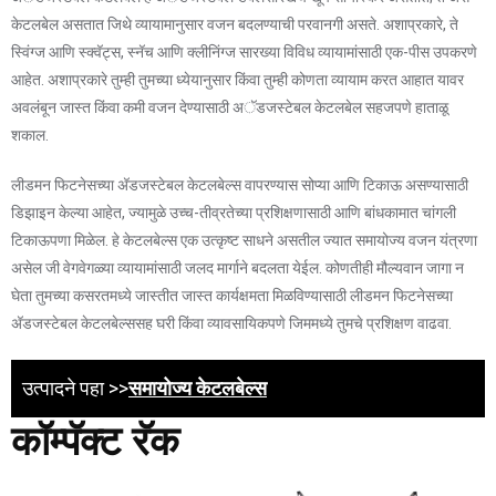
केटलबेल असतात जिथे व्यायामानुसार वजन बदलण्याची परवानगी असते. अशाप्रकारे, ते
स्विंग्ज आणि स्क्वॅट्स, स्नॅच आणि क्लीनिंग्ज सारख्या विविध व्यायामांसाठी एक-पीस उपकरणे
आहेत. अशाप्रकारे तुम्ही तुमच्या ध्येयानुसार किंवा तुम्ही कोणता व्यायाम करत आहात यावर
अवलंबून जास्त किंवा कमी वजन देण्यासाठी अॅडजस्टेबल केटलबेल सहजपणे हाताळू
शकाल.
लीडमन फिटनेसच्या अ‍ॅडजस्टेबल केटलबेल्स वापरण्यास सोप्या आणि टिकाऊ असण्यासाठी
डिझाइन केल्या आहेत, ज्यामुळे उच्च-तीव्रतेच्या प्रशिक्षणासाठी आणि बांधकामात चांगली
टिकाऊपणा मिळेल. हे केटलबेल्स एक उत्कृष्ट साधने असतील ज्यात समायोज्य वजन यंत्रणा
असेल जी वेगवेगळ्या व्यायामांसाठी जलद मार्गाने बदलता येईल. कोणतीही मौल्यवान जागा न
घेता तुमच्या कसरतमध्ये जास्तीत जास्त कार्यक्षमता मिळविण्यासाठी लीडमन फिटनेसच्या
अ‍ॅडजस्टेबल केटलबेल्ससह घरी किंवा व्यावसायिकपणे जिममध्ये तुमचे प्रशिक्षण वाढवा.
उत्पादने पहा >>
समायोज्य केटलबेल्स
कॉम्पॅक्ट रॅक