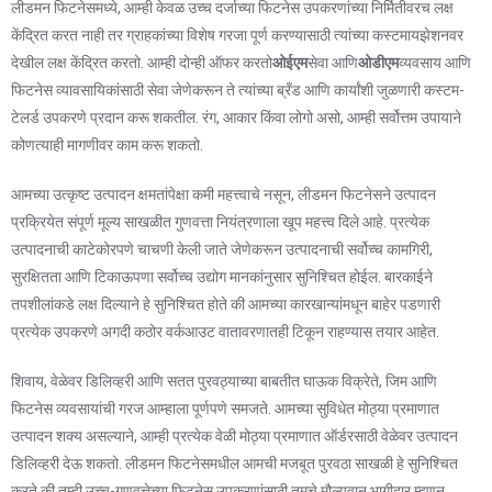
लीडमन फिटनेसमध्ये, आम्ही केवळ उच्च दर्जाच्या फिटनेस उपकरणांच्या निर्मितीवरच लक्ष
केंद्रित करत नाही तर ग्राहकांच्या विशेष गरजा पूर्ण करण्यासाठी त्यांच्या कस्टमायझेशनवर
देखील लक्ष केंद्रित करतो. आम्ही दोन्ही ऑफर करतो
ओईएम
सेवा आणि
ओडीएम
व्यवसाय आणि
फिटनेस व्यावसायिकांसाठी सेवा जेणेकरून ते त्यांच्या ब्रँड आणि कार्यांशी जुळणारी कस्टम-
टेलर्ड उपकरणे प्रदान करू शकतील. रंग, आकार किंवा लोगो असो, आम्ही सर्वोत्तम उपायाने
कोणत्याही मागणीवर काम करू शकतो.
आमच्या उत्कृष्ट उत्पादन क्षमतांपेक्षा कमी महत्त्वाचे नसून, लीडमन फिटनेसने उत्पादन
प्रक्रियेत संपूर्ण मूल्य साखळीत गुणवत्ता नियंत्रणाला खूप महत्त्व दिले आहे. प्रत्येक
उत्पादनाची काटेकोरपणे चाचणी केली जाते जेणेकरून उत्पादनाची सर्वोच्च कामगिरी,
सुरक्षितता आणि टिकाऊपणा सर्वोच्च उद्योग मानकांनुसार सुनिश्चित होईल. बारकाईने
तपशीलांकडे लक्ष दिल्याने हे सुनिश्चित होते की आमच्या कारखान्यांमधून बाहेर पडणारी
प्रत्येक उपकरणे अगदी कठोर वर्कआउट वातावरणातही टिकून राहण्यास तयार आहेत.
शिवाय, वेळेवर डिलिव्हरी आणि सतत पुरवठ्याच्या बाबतीत घाऊक विक्रेते, जिम आणि
फिटनेस व्यवसायांची गरज आम्हाला पूर्णपणे समजते. आमच्या सुविधेत मोठ्या प्रमाणात
उत्पादन शक्य असल्याने, आम्ही प्रत्येक वेळी मोठ्या प्रमाणात ऑर्डरसाठी वेळेवर उत्पादन
डिलिव्हरी देऊ शकतो. लीडमन फिटनेसमधील आमची मजबूत पुरवठा साखळी हे सुनिश्चित
करते की तुम्ही उच्च-गुणवत्तेच्या फिटनेस उपकरणांसाठी तुमचे मौल्यवान भागीदार म्हणून