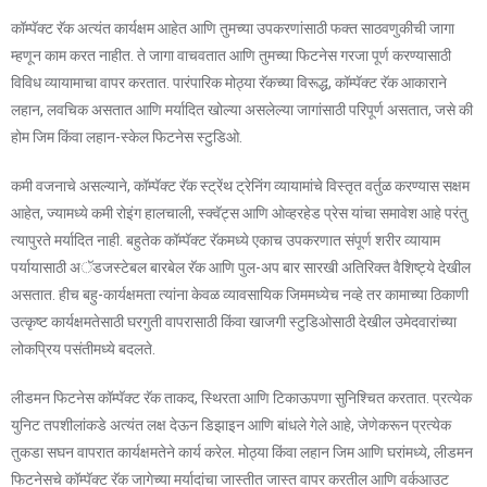
कॉम्पॅक्ट रॅक अत्यंत कार्यक्षम आहेत आणि तुमच्या उपकरणांसाठी फक्त साठवणुकीची जागा
म्हणून काम करत नाहीत. ते जागा वाचवतात आणि तुमच्या फिटनेस गरजा पूर्ण करण्यासाठी
विविध व्यायामाचा वापर करतात. पारंपारिक मोठ्या रॅकच्या विरूद्ध, कॉम्पॅक्ट रॅक आकाराने
लहान, लवचिक असतात आणि मर्यादित खोल्या असलेल्या जागांसाठी परिपूर्ण असतात, जसे की
होम जिम किंवा लहान-स्केल फिटनेस स्टुडिओ.
कमी वजनाचे असल्याने, कॉम्पॅक्ट रॅक स्ट्रेंथ ट्रेनिंग व्यायामांचे विस्तृत वर्तुळ करण्यास सक्षम
आहेत, ज्यामध्ये कमी रोइंग हालचाली, स्क्वॅट्स आणि ओव्हरहेड प्रेस यांचा समावेश आहे परंतु
त्यापुरते मर्यादित नाही. बहुतेक कॉम्पॅक्ट रॅकमध्ये एकाच उपकरणात संपूर्ण शरीर व्यायाम
पर्यायासाठी अॅडजस्टेबल बारबेल रॅक आणि पुल-अप बार सारखी अतिरिक्त वैशिष्ट्ये देखील
असतात. हीच बहु-कार्यक्षमता त्यांना केवळ व्यावसायिक जिममध्येच नव्हे तर कामाच्या ठिकाणी
उत्कृष्ट कार्यक्षमतेसाठी घरगुती वापरासाठी किंवा खाजगी स्टुडिओसाठी देखील उमेदवारांच्या
लोकप्रिय पसंतीमध्ये बदलते.
लीडमन फिटनेस कॉम्पॅक्ट रॅक ताकद, स्थिरता आणि टिकाऊपणा सुनिश्चित करतात. प्रत्येक
युनिट तपशीलांकडे अत्यंत लक्ष देऊन डिझाइन आणि बांधले गेले आहे, जेणेकरून प्रत्येक
तुकडा सघन वापरात कार्यक्षमतेने कार्य करेल. मोठ्या किंवा लहान जिम आणि घरांमध्ये, लीडमन
फिटनेसचे कॉम्पॅक्ट रॅक जागेच्या मर्यादांचा जास्तीत जास्त वापर करतील आणि वर्कआउट