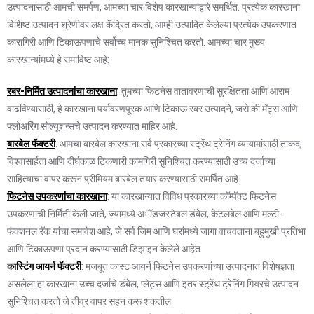
उत्पादनासाठी आमची समर्पण, आमच्या चार विशेष कारखान्यांद्वारे समर्थित. प्रत्येक कारखाना
विशिष्ट उत्पादन श्रेणीवर लक्ष केंद्रित करतो, आम्ही उत्पादित केलेल्या प्रत्येक उपकरणात
कारागिरी आणि टिकाऊपणाचे सर्वोच्च मानक सुनिश्चित करतो. आमच्या चार मुख्य
कारखान्यांमध्ये हे समाविष्ट आहे:
रबर-निर्मित उत्पादनांचा कारखाना
: तुमच्या फिटनेस वातावरणाची सुरक्षितता आणि आराम
वाढविण्यासाठी, हे कारखाना पर्यावरणपूरक आणि टिकाऊ रबर उत्पादने, जसे की मॅट्स आणि
फ्लोअरिंग सोल्यूशन्सचे उत्पादन करण्यात माहिर आहे.
बारबेल फॅक्टरी
: आमचा बारबेल कारखाना सर्व प्रकारच्या स्ट्रेंथ ट्रेनिंग व्यायामांसाठी ताकद,
विश्वासार्हता आणि दीर्घकाळ टिकणारी कामगिरी सुनिश्चित करण्यासाठी उच्च दर्जाच्या
साहित्याचा वापर करून प्रीमियम बारबेल तयार करण्यासाठी समर्पित आहे.
फिटनेस उपकरणांचा कारखाना
: या कारखान्यात विविध प्रकारच्या कॉम्पॅक्ट फिटनेस
उपकरणांची निर्मिती केली जाते, ज्यामध्ये अॅडजस्टेबल डंबेल, केटलबेल आणि मल्टी-
फंक्शनल रॅक यांचा समावेश आहे, जे सर्व जिम आणि घरांमध्ये जागा वाचवताना बहुमुखी प्रतिभा
आणि टिकाऊपणा प्रदान करण्यासाठी डिझाइन केलेले आहेत.
कास्टिंग आयर्न फॅक्टरी
: मजबूत कास्ट आयर्न फिटनेस उपकरणांच्या उत्पादनात विशेषज्ञता
असलेला हा कारखाना उच्च दर्जाचे डंबेल, प्लेट्स आणि इतर स्ट्रेंथ ट्रेनिंग गियरचे उत्पादन
सुनिश्चित करतो जे तीव्र वापर सहन करू शकतील.