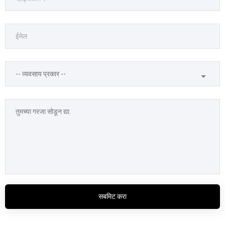
सबमिट करा