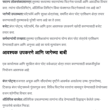
सदस्य लोकसंख्याशास्त्र:
तुमच्या सध्याच्या सदस्यांच्या फिटनेस पातळी आणि आवडींचा विचार
करा. त्यांना पॉवरलिफ्टिंग, ऑलिंपिक लिफ्टिंग किंवा फंक्शनल फिटनेसमध्ये रस आहे का?
जागेची उपलब्धता:
प्लॅटफॉर्म आणि सुरक्षा क्षेत्रांसह, समर्पित बंपर प्लेट प्रशिक्षण क्षेत्र तयार
करण्यासाठी तुमच्याकडे पुरेशी जागा आहे का ते ठरवा.
बजेट:
बंपर प्लेट्स, प्लॅटफॉर्म, रॅक आणि इतर आवश्यक उपकरणे खरेदी करण्यासाठी बजेट
तयार करा.
कर्मचाऱ्यांची तज्ज्ञता:
तुमच्या प्रशिक्षकांना सदस्यांना योग्य बंपर प्लेट तंत्रांचे प्रशिक्षण
देण्यासाठी ज्ञान आणि अनुभव आहे का याचे मूल्यांकन करा.
आवश्यक उपकरणे आणि जागेच्या बाबी
एक कार्यात्मक आणि सुरक्षित बंपर प्लेट वर्कआउट क्षेत्र तयार करण्यासाठी काळजीपूर्वक
नियोजन आवश्यक आहे:
बंपर प्लेट्स:
वजनात अचूक आणि सौंदर्याच्या दृष्टीने आकर्षक असलेल्या उच्च-गुणवत्तेच्या,
टिकाऊ बंपर प्लेट्समध्ये गुंतवणूक करा. विविध फिटनेस स्तरांना सामावून घेण्यासाठी वेगवेगळ्या
वजन श्रेणींचा विचार करा.
ऑलिंपिक बारबेल:
ऑलिंपिक उचलण्याच्या ताणांना तोंड देण्यासाठी डिझाइन केलेले उच्च-
गुणवत्तेचे बारबेल निवडा.