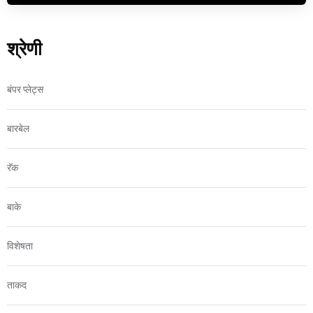
श्रेणी
बंपर प्लेट्स
बारबेल
रॅक
बाके
विशेषता
ताकद