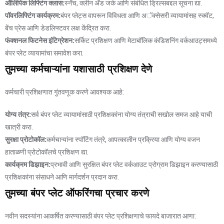
ऑलिंपिक लिफ्टिंग क्लास:
स्नॅच, क्लीन अँड जर्क आणि संबंधित ड्रिल्सबद्दल सूचना द्या.
पॉवरलिफ्टिंग कार्यक्रम:
बंपर प्लेट्स वापरून विविधता आणि अॅक्सेसरी व्यायामांसह स्क्वॅट,
बेंच प्रेस आणि डेडलिफ्टवर लक्ष केंद्रित करा.
फंक्शनल फिटनेस इंटिग्रेशन:
सर्किट प्रशिक्षण आणि मेटाबॉलिक कंडिशनिंग वर्कआउट्समध्ये
बंपर प्लेट व्यायामांचा समावेश करा.
तुमच्या कर्मचाऱ्यांना यशासाठी प्रशिक्षण देणे
कर्मचारी प्रशिक्षणात गुंतवणूक करणे आवश्यक आहे:
योग्य तंत्र:
सर्व बंपर प्लेट व्यायामांसाठी प्रशिक्षकांना योग्य तंत्राची सखोल समज आहे याची
खात्री करा.
सुरक्षा प्रोटोकॉल:
कर्मचाऱ्यांना स्पॉटिंग तंत्रे, आपत्कालीन प्रक्रिया आणि योग्य वजन
हाताळणी प्रोटोकॉलचे प्रशिक्षण द्या.
कार्यक्रम डिझाइन:
प्रभावी आणि सुरक्षित बंपर प्लेट वर्कआउट प्रोग्राम डिझाइन करण्यासाठी
प्रशिक्षकांना संसाधने आणि मार्गदर्शन प्रदान करा.
तुमच्या बंपर प्लेट ऑफरिंगचा प्रचार करणे
नवीन सदस्यांना आकर्षित करण्यासाठी बंपर प्लेट प्रशिक्षणाचे फायदे बाजारात आणा: