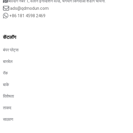
बिल्डिंग नंबर 1, वेलान इनोव्हेशन वर्ल्ड, चेंगयांग किंगदाओ शेडोंग चायना.
ads@qdmodun.com
+86 181 4598 2469
कॅटलॉग
बंपर प्लेट्स
बारबेल
रॅक
बाके
विशेषता
ताकद
साठवण