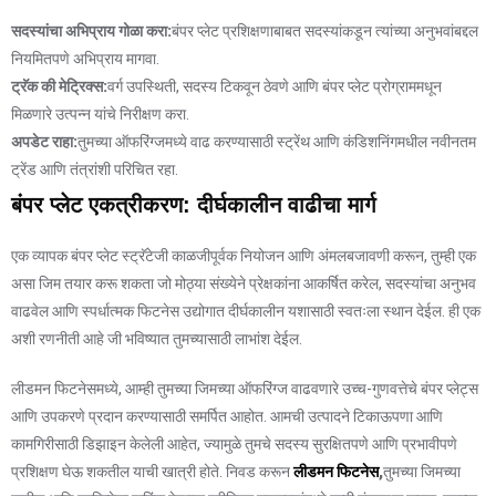
सदस्यांचा अभिप्राय गोळा करा:
बंपर प्लेट प्रशिक्षणाबाबत सदस्यांकडून त्यांच्या अनुभवांबद्दल
नियमितपणे अभिप्राय मागवा.
ट्रॅक की मेट्रिक्स:
वर्ग उपस्थिती, सदस्य टिकवून ठेवणे आणि बंपर प्लेट प्रोग्राममधून
मिळणारे उत्पन्न यांचे निरीक्षण करा.
अपडेट राहा:
तुमच्या ऑफरिंग्जमध्ये वाढ करण्यासाठी स्ट्रेंथ आणि कंडिशनिंगमधील नवीनतम
ट्रेंड आणि तंत्रांशी परिचित रहा.
बंपर प्लेट एकत्रीकरण: दीर्घकालीन वाढीचा मार्ग
एक व्यापक बंपर प्लेट स्ट्रॅटेजी काळजीपूर्वक नियोजन आणि अंमलबजावणी करून, तुम्ही एक
असा जिम तयार करू शकता जो मोठ्या संख्येने प्रेक्षकांना आकर्षित करेल, सदस्यांचा अनुभव
वाढवेल आणि स्पर्धात्मक फिटनेस उद्योगात दीर्घकालीन यशासाठी स्वतःला स्थान देईल. ही एक
अशी रणनीती आहे जी भविष्यात तुमच्यासाठी लाभांश देईल.
लीडमन फिटनेसमध्ये, आम्ही तुमच्या जिमच्या ऑफरिंग्ज वाढवणारे उच्च-गुणवत्तेचे बंपर प्लेट्स
आणि उपकरणे प्रदान करण्यासाठी समर्पित आहोत. आमची उत्पादने टिकाऊपणा आणि
कामगिरीसाठी डिझाइन केलेली आहेत, ज्यामुळे तुमचे सदस्य सुरक्षितपणे आणि प्रभावीपणे
प्रशिक्षण घेऊ शकतील याची खात्री होते. निवड करून
लीडमन फिटनेस
,
तुमच्या जिमच्या