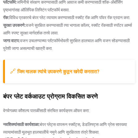
प्लॅटफॉर्म:
जमिनीचे संरक्षण करण्यासाठी आणि आवाज कमी करण्यासाठी शॉक-अ‍ॅबॉर्सिंग
पृष्ठभागांसह ऑलिंपिक लिफ्टिंग प्लॅटफॉर्म बसवा.
रॅक:
विविध प्रकारचे बंपर प्लेट व्यायाम करण्यासाठी स्क्वॅट रॅक आणि पॉवर रॅक प्रदान करा.
सुरक्षा उपकरणे:
वजने सुरक्षित करण्यासाठी त्या भागाला कॉलर, स्क्वॅट रॅकसाठी स्पॉटर आर्म्स
आणि स्पष्ट सुरक्षा मार्गदर्शक तत्त्वे लावा.
जागा वाटप:
वजन उचलण्याच्या प्लॅटफॉर्मभोवती सुरक्षित हालचाल आणि वजन सोडण्यासाठी
पुरेशी जागा असल्याची खात्री करा.
🔗
जिम मालक त्यांचे उपकरणे कुठून खरेदी करतात?
बंपर प्लेट वर्कआउट प्रोग्राम विकसित करणे
वेगवेगळ्या कौशल्य पातळींसाठी संरचित कार्यक्रम ऑफर करा:
नवशिक्यांसाठी कार्यशाळा:
बंपर प्लेट्स वापरून स्क्वॅट्स, डेडलिफ्ट्स आणि प्रेस सारख्या
व्यायामांसाठी मूलभूत हालचालींचे नमुने आणि सुरक्षितता तंत्रे शिकवा.