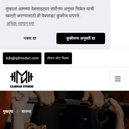
तुम्हाला आमच्या वेबसाइटवर सर्वोत्तम अनुभव मिळेल याची
खात्री करण्यासाठी ही वेबसाइट कुकीज वापरते.
अधिक जाणून घ्या
नकार द्या
कुकीजना अनुमती द्या
Ads@qdmodun.com
मोफत कोट मिळवा
मुखपृष्ठ
बातम्या