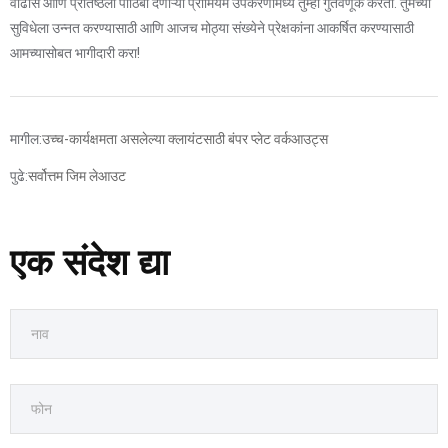
वाढीस आणि प्रतिष्ठेला पाठिंबा देणाऱ्या प्रीमियम उपकरणांमध्ये तुम्ही गुंतवणूक करता. तुमच्या
सुविधेला उन्नत करण्यासाठी आणि आजच मोठ्या संख्येने प्रेक्षकांना आकर्षित करण्यासाठी
आमच्यासोबत भागीदारी करा!
मागील:
उच्च-कार्यक्षमता असलेल्या क्लायंटसाठी बंपर प्लेट वर्कआउट्स
पुढे:
सर्वोत्तम जिम लेआउट
एक संदेश द्या