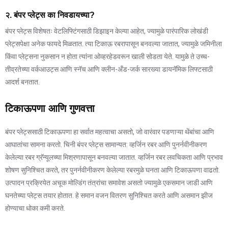
२. बंपर प्लेट्स का निवडायच्या?
बंपर प्लेट्स विशेषतः वेटलिफ्टिंगसाठी डिझाइन केल्या आहेत, ज्यामुळे पारंपारिक लोखंडी
प्लेट्सपेक्षा अनेक फायदे मिळतात. त्या टिकाऊ रबरापासून बनवल्या जातात, ज्यामुळे जमिनीला
किंवा प्लेट्सना नुकसान न होता त्यांना ओव्हरहेडवरून खाली सोडता येते. यामुळे ते उच्च-
तीव्रतेच्या वर्कआउट्स आणि स्नॅच आणि क्लीन-अँड-जर्क सारख्या डायनॅमिक लिफ्टसाठी
आदर्श बनतात.
टिकाऊपणा आणि गुणवत्ता
बंपर प्लेट्ससाठी टिकाऊपणा हा सर्वात महत्वाचा असतो, जो वारंवार पडणाऱ्या थेंबांचा आणि
आघातांचा सामना करतो. चिनी बंपर प्लेट्स सामान्यत: व्हर्जिन रबर आणि पुनर्नवीनीकरण
केलेल्या रबर ग्रॅन्यूलच्या मिश्रणापासून बनवल्या जातात. व्हर्जिन रबर लवचिकता आणि प्रभाव
शोषण सुनिश्चित करते, तर पुनर्नवीनीकरण केलेल्या रबरमुळे घनता आणि टिकाऊपणा वाढतो.
उत्पादन प्रक्रियेत अचूक मोल्डिंग तंत्रांचा समावेश असतो ज्यामुळे एकसमान जाडी आणि
घनतेच्या प्लेट्स तयार होतात. हे समान वजन वितरण सुनिश्चित करते आणि असमान झीज
होण्याचा धोका कमी करते.