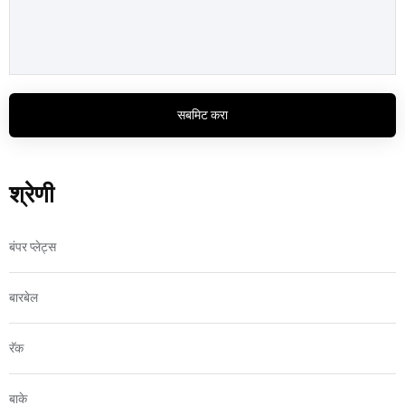
सबमिट करा
श्रेणी
बंपर प्लेट्स
बारबेल
रॅक
बाके