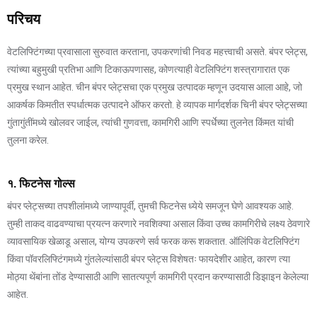
परिचय
वेटलिफ्टिंगच्या प्रवासाला सुरुवात करताना, उपकरणांची निवड महत्त्वाची असते. बंपर प्लेट्स,
त्यांच्या बहुमुखी प्रतिभा आणि टिकाऊपणासह, कोणत्याही वेटलिफ्टिंग शस्त्रागारात एक
प्रमुख स्थान आहेत. चीन बंपर प्लेट्सचा एक प्रमुख उत्पादक म्हणून उदयास आला आहे, जो
आकर्षक किमतीत स्पर्धात्मक उत्पादने ऑफर करतो. हे व्यापक मार्गदर्शक चिनी बंपर प्लेट्सच्या
गुंतागुंतींमध्ये खोलवर जाईल, त्यांची गुणवत्ता, कामगिरी आणि स्पर्धेच्या तुलनेत किंमत यांची
तुलना करेल.
१. फिटनेस गोल्स
बंपर प्लेट्सच्या तपशीलांमध्ये जाण्यापूर्वी, तुमची फिटनेस ध्येये समजून घेणे आवश्यक आहे.
तुम्ही ताकद वाढवण्याचा प्रयत्न करणारे नवशिक्या असाल किंवा उच्च कामगिरीचे लक्ष्य ठेवणारे
व्यावसायिक खेळाडू असाल, योग्य उपकरणे सर्व फरक करू शकतात. ऑलिंपिक वेटलिफ्टिंग
किंवा पॉवरलिफ्टिंगमध्ये गुंतलेल्यांसाठी बंपर प्लेट्स विशेषतः फायदेशीर आहेत, कारण त्या
मोठ्या थेंबांना तोंड देण्यासाठी आणि सातत्यपूर्ण कामगिरी प्रदान करण्यासाठी डिझाइन केलेल्या
आहेत.