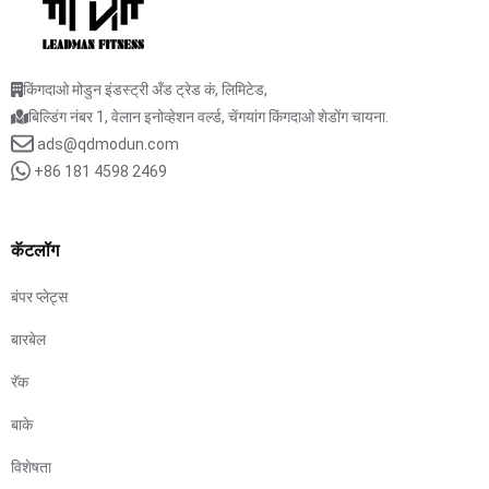
किंगदाओ मोडुन इंडस्ट्री अँड ट्रेड कं, लिमिटेड,
बिल्डिंग नंबर 1, वेलान इनोव्हेशन वर्ल्ड, चेंगयांग किंगदाओ शेडोंग चायना.
ads@qdmodun.com
+86 181 4598 2469
कॅटलॉग
बंपर प्लेट्स
बारबेल
रॅक
बाके
विशेषता