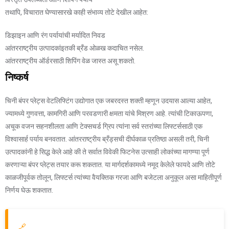
तथापि, विचारात घेण्यासारखे काही संभाव्य तोटे देखील आहेत:
डिझाइन आणि रंग पर्यायांची मर्यादित निवड
आंतरराष्ट्रीय उत्पादकांइतकी ब्रँड ओळख कदाचित नसेल.
आंतरराष्ट्रीय ऑर्डरसाठी शिपिंग वेळ जास्त असू शकतो.
निष्कर्ष
चिनी बंपर प्लेट्स वेटलिफ्टिंग उद्योगात एक जबरदस्त शक्ती म्हणून उदयास आल्या आहेत,
ज्यामध्ये गुणवत्ता, कामगिरी आणि परवडणारी क्षमता यांचे मिश्रण आहे. त्यांची टिकाऊपणा,
अचूक वजन सहनशीलता आणि टेक्सचर्ड ग्रिप त्यांना सर्व स्तरांच्या लिफ्टर्ससाठी एक
विश्वासार्ह पर्याय बनवतात. आंतरराष्ट्रीय ब्रँड्सची दीर्घकाळ प्रतिष्ठा असली तरी, चिनी
उत्पादकांनी हे सिद्ध केले आहे की ते सर्वात विवेकी फिटनेस उत्साही लोकांच्या मागण्या पूर्ण
करणाऱ्या बंपर प्लेट्स तयार करू शकतात. या मार्गदर्शकामध्ये नमूद केलेले फायदे आणि तोटे
काळजीपूर्वक तोलून, लिफ्टर्स त्यांच्या वैयक्तिक गरजा आणि बजेटला अनुकूल असा माहितीपूर्ण
निर्णय घेऊ शकतात.
🔗