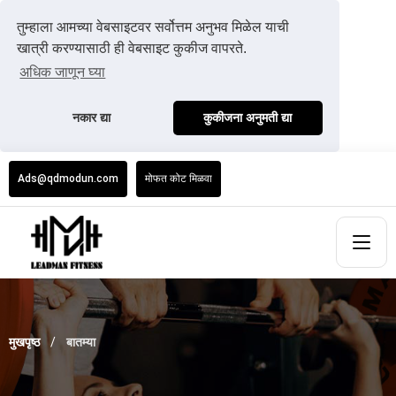
तुम्हाला आमच्या वेबसाइटवर सर्वोत्तम अनुभव मिळेल याची
खात्री करण्यासाठी ही वेबसाइट कुकीज वापरते.
अधिक जाणून घ्या
नकार द्या
कुकीजना अनुमती द्या
Ads@qdmodun.com
मोफत कोट मिळवा
मुखपृष्ठ
बातम्या