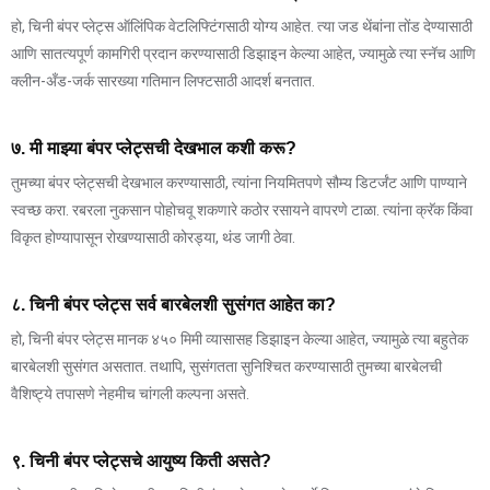
हो, चिनी बंपर प्लेट्स ऑलिंपिक वेटलिफ्टिंगसाठी योग्य आहेत. त्या जड थेंबांना तोंड देण्यासाठी
आणि सातत्यपूर्ण कामगिरी प्रदान करण्यासाठी डिझाइन केल्या आहेत, ज्यामुळे त्या स्नॅच आणि
क्लीन-अँड-जर्क सारख्या गतिमान लिफ्टसाठी आदर्श बनतात.
७. मी माझ्या बंपर प्लेट्सची देखभाल कशी करू?
तुमच्या बंपर प्लेट्सची देखभाल करण्यासाठी, त्यांना नियमितपणे सौम्य डिटर्जंट आणि पाण्याने
स्वच्छ करा. रबरला नुकसान पोहोचवू शकणारे कठोर रसायने वापरणे टाळा. त्यांना क्रॅक किंवा
विकृत होण्यापासून रोखण्यासाठी कोरड्या, थंड जागी ठेवा.
८. चिनी बंपर प्लेट्स सर्व बारबेलशी सुसंगत आहेत का?
हो, चिनी बंपर प्लेट्स मानक ४५० मिमी व्यासासह डिझाइन केल्या आहेत, ज्यामुळे त्या बहुतेक
बारबेलशी सुसंगत असतात. तथापि, सुसंगतता सुनिश्चित करण्यासाठी तुमच्या बारबेलची
वैशिष्ट्ये तपासणे नेहमीच चांगली कल्पना असते.
९. चिनी बंपर प्लेट्सचे आयुष्य किती असते?