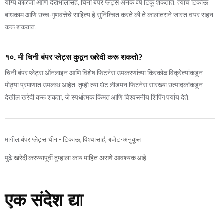
योग्य काळजी आणि देखभालीसह, चिनी बंपर प्लेट्स अनेक वर्षे टिकू शकतात. त्यांचे टिकाऊ
बांधकाम आणि उच्च-गुणवत्तेचे साहित्य हे सुनिश्चित करते की ते कालांतराने जास्त वापर सहन
करू शकतात.
१०. मी चिनी बंपर प्लेट्स कुठून खरेदी करू शकतो?
चिनी बंपर प्लेट्स ऑनलाइन आणि विशेष फिटनेस उपकरणांच्या किरकोळ विक्रेत्यांकडून
मोठ्या प्रमाणात उपलब्ध आहेत. तुम्ही त्या थेट लीडमन फिटनेस सारख्या उत्पादकांकडून
देखील खरेदी करू शकता, जे स्पर्धात्मक किंमत आणि विश्वसनीय शिपिंग पर्याय देते.
मागील:
बंपर प्लेट्स चीन - टिकाऊ, विश्वासार्ह, बजेट-अनुकूल
पुढे:
खरेदी करण्यापूर्वी तुम्हाला काय माहित असणे आवश्यक आहे
एक संदेश द्या