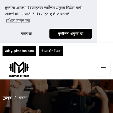
तुम्हाला आमच्या वेबसाइटवर सर्वोत्तम अनुभव मिळेल याची
खात्री करण्यासाठी ही वेबसाइट कुकीज वापरते.
अधिक जाणून घ्या
नकार द्या
कुकीजना अनुमती द्या
Ads@qdmodun.com
मोफत कोट मिळवा
मुखपृष्ठ
बातम्या