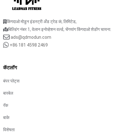
किंगदाओ मोडुन इंडस्ट्री अँड ट्रेड कं, लिमिटेड,
बिल्डिंग नंबर 1, वेलान इनोव्हेशन वर्ल्ड, चेंगयांग किंगदाओ शेडोंग चायना.
ads@qdmodun.com
+86 181 4598 2469
कॅटलॉग
बंपर प्लेट्स
बारबेल
रॅक
बाके
विशेषता