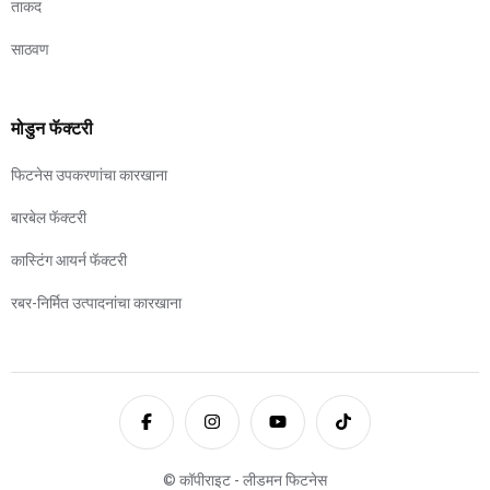
ताकद
साठवण
मोडुन फॅक्टरी
फिटनेस उपकरणांचा कारखाना
बारबेल फॅक्टरी
कास्टिंग आयर्न फॅक्टरी
रबर-निर्मित उत्पादनांचा कारखाना
© कॉपीराइट - लीडमन फिटनेस