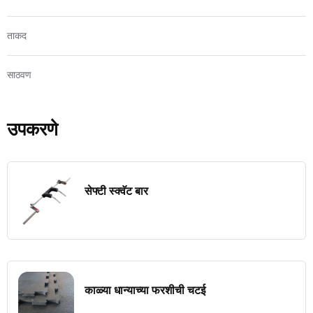
ताकद
साठवण
उपकरणे
सेफ्टी स्क्वॅट बार
काळ्या धान्याच्या फरशीची चटई