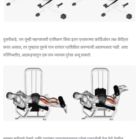
दुसरीकडे, जर तुम्ही सहनशक्ती प्रशिक्षण किंवा इतर प्रकारच्या कार्डिओवर लक्ष केंद्रित
करत असाल, तर तुम्हाला तुमचे पाय वारंवार प्रशिक्षित करण्याची आवश्यकता नाही. अशा
परिस्थितीत, आठवड्यातून एक पाय व्यायाम पुरेसा असू शकतो.
तुमच्या शरीराचे ऐकणे आणि पायांच्या व्यायामादरम्यान पुरेसा पुनर्प्राप्ती वेळ देणे देखील