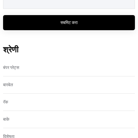
सबमिट करा
श्रेणी
बंपर प्लेट्स
बारबेल
रॅक
बाके
विशेषता