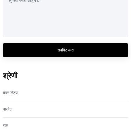
सबमिट करा
श्रेणी
बंपर प्लेट्स
बारबेल
रॅक