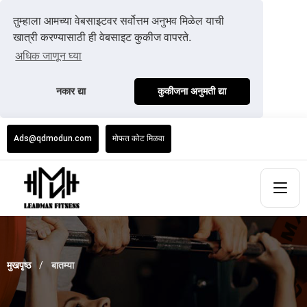
तुम्हाला आमच्या वेबसाइटवर सर्वोत्तम अनुभव मिळेल याची
खात्री करण्यासाठी ही वेबसाइट कुकीज वापरते.
अधिक जाणून घ्या
नकार द्या
कुकीजना अनुमती द्या
Ads@qdmodun.com
मोफत कोट मिळवा
मुखपृष्ठ
बातम्या