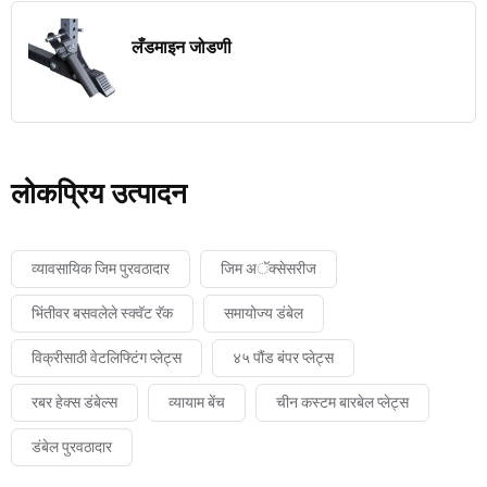
लँडमाइन जोडणी
लोकप्रिय उत्पादन
व्यावसायिक जिम पुरवठादार
जिम अॅक्सेसरीज
भिंतीवर बसवलेले स्क्वॅट रॅक
समायोज्य डंबेल
विक्रीसाठी वेटलिफ्टिंग प्लेट्स
४५ पौंड बंपर प्लेट्स
रबर हेक्स डंबेल्स
व्यायाम बेंच
चीन कस्टम बारबेल प्लेट्स
डंबेल पुरवठादार