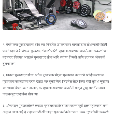
१, वेगवेगळ्या पुरवठादारांचा शोध घ्या: फिटनेस उपकरणांवर चांगली डील शोधण्याची पहिली
पायरी म्हणजे वेगवेगळ्या पुरवठादारांचा शोध घेणे. तुम्हाला आवश्यक असलेल्या उपकरणांच्या
प्रकारात विशेषज्ञ असलेले पुरवठादार शोधा आणि त्यांच्या किंमती आणि उत्पादन ऑफरची
तुलना करा.
२, घाऊक पुरवठादार शोधा: अनेक पुरवठादार मोठ्या प्रमाणात उपकरणे खरेदी करणाऱ्या
ग्राहकांना सवलतीच्या दरात देतात. जर तुम्ही जिम, फिटनेस सेंटर किंवा मोठी सुविधा सुसज्ज
करण्याचा विचार करत असाल, तर तुम्हाला आवश्यक असलेली मात्रा पुरवू शकतील अशा
घाऊक पुरवठादारांचा शोध घ्या.
३, ऑनलाइन पुनरावलोकने तपासा: पुरवठादारासोबत काम करण्यापूर्वी, इतर ग्राहकांना काय
अनुभव आला आहे हे पाहण्यासाठी ऑनलाइन पुनरावलोकने तपासा. उच्च-गुणवत्तेची उपकरणे