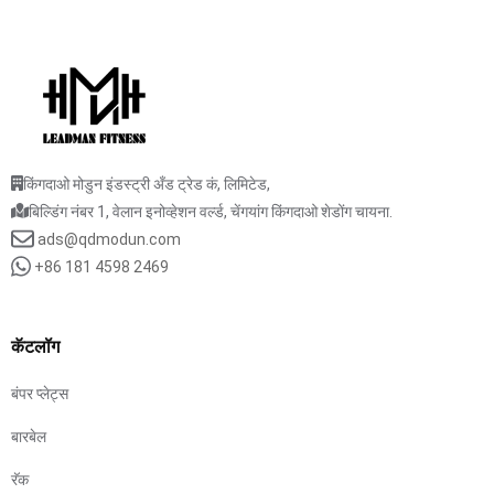
किंगदाओ मोडुन इंडस्ट्री अँड ट्रेड कं, लिमिटेड,
बिल्डिंग नंबर 1, वेलान इनोव्हेशन वर्ल्ड, चेंगयांग किंगदाओ शेडोंग चायना.
ads@qdmodun.com
+86 181 4598 2469
कॅटलॉग
बंपर प्लेट्स
बारबेल
रॅक