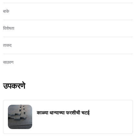
बाके
विशेषता
ताकद
साठवण
उपकरणे
काळ्या धान्याच्या फरशीची चटई