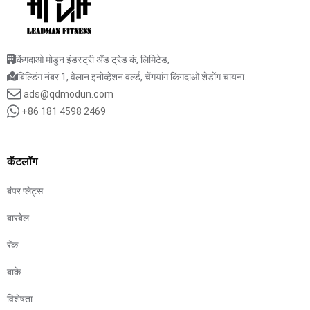
किंगदाओ मोडुन इंडस्ट्री अँड ट्रेड कं, लिमिटेड,
बिल्डिंग नंबर 1, वेलान इनोव्हेशन वर्ल्ड, चेंगयांग किंगदाओ शेडोंग चायना.
ads@qdmodun.com
+86 181 4598 2469
कॅटलॉग
बंपर प्लेट्स
बारबेल
रॅक
बाके
विशेषता