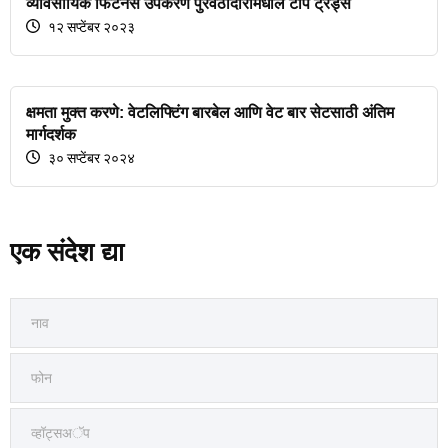
व्यावसायिक फिटनेस उपकरण पुरवठादारांमधील टॉप ट्रेंड्स
१२ सप्टेंबर २०२३
क्षमता मुक्त करणे: वेटलिफ्टिंग बारबेल आणि वेट बार सेटसाठी अंतिम
मार्गदर्शक
३० सप्टेंबर २०२४
एक संदेश द्या