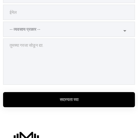
सदस्यता घ्या