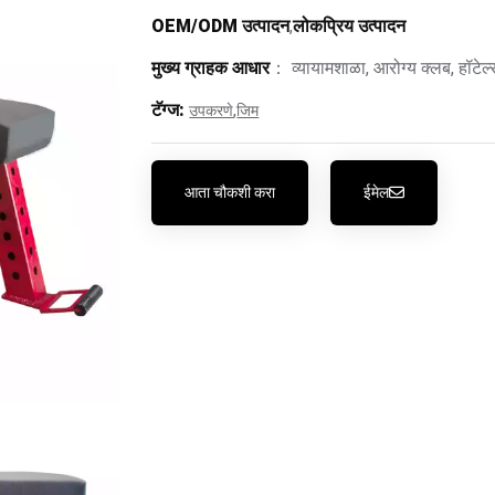
OEM/ODM उत्पादन
,
लोकप्रिय उत्पादन
मुख्य ग्राहक आधार
： व्यायामशाळा, आरोग्य क्लब, हॉटेल्
टॅग्ज:
,
उपकरणे
जिम
आता चौकशी करा
ईमेल