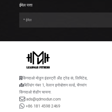
ईमेल पत्ता
किंगदाओ मोडुन इंडस्ट्री अँड ट्रेड कं, लिमिटेड,
बिल्डिंग नंबर 1, वेलान इनोव्हेशन वर्ल्ड, चेंगयांग
किंगदाओ शेडोंग चायना.
ads@qdmodun.com
+86 181 4598 2469