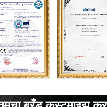
तुमचा ब्रँड कस्टमाइझ कर