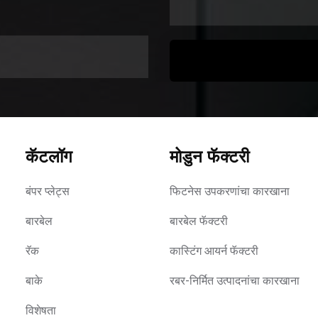
कॅटलॉग
मोडुन फॅक्टरी
बंपर प्लेट्स
फिटनेस उपकरणांचा कारखाना
बारबेल
बारबेल फॅक्टरी
रॅक
कास्टिंग आयर्न फॅक्टरी
बाके
रबर-निर्मित उत्पादनांचा कारखाना
विशेषता