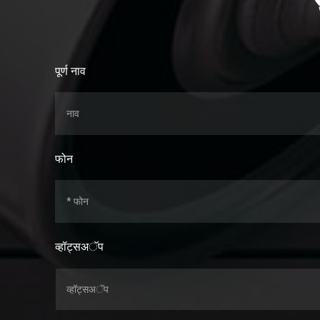
पूर्ण नाव
फोन
व्हॉट्सअॅप