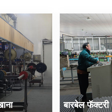
खाना
बारबेल फॅक्टरी