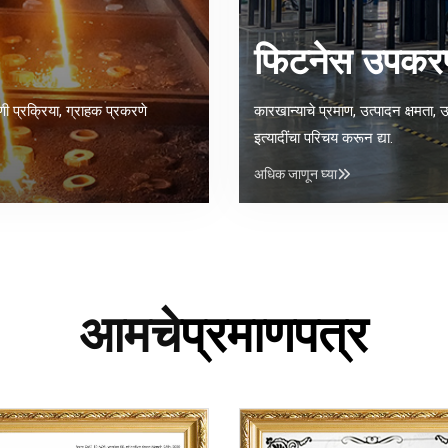
फिटनेस उपकरण
सणी प्रक्रिया, ग्राहक प्रकरणे
कारखान्याचे प्रमाण, उत्पादन क्षमता, उ
इत्यादींचा परिचय करून द्या.
अधिक जाणून घ्या
आमचे
प्रमाणपत्र