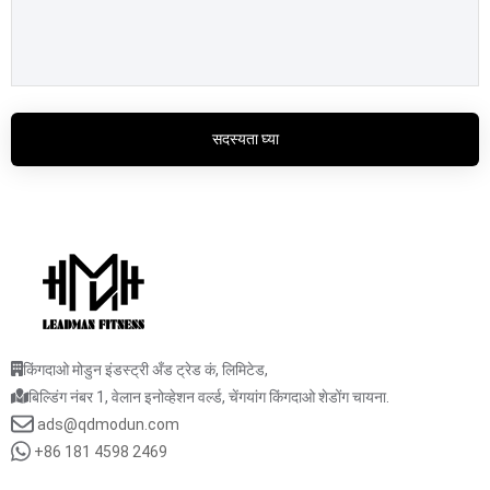
सदस्यता घ्या
किंगदाओ मोडुन इंडस्ट्री अँड ट्रेड कं, लिमिटेड,
बिल्डिंग नंबर 1, वेलान इनोव्हेशन वर्ल्ड, चेंगयांग किंगदाओ शेडोंग चायना.
ads@qdmodun.com
+86 181 4598 2469