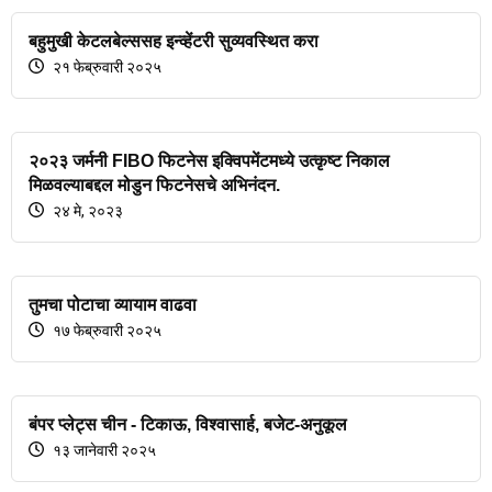
बहुमुखी केटलबेल्ससह इन्व्हेंटरी सुव्यवस्थित करा
२१ फेब्रुवारी २०२५
२०२३ जर्मनी FIBO फिटनेस इक्विपमेंटमध्ये उत्कृष्ट निकाल
मिळवल्याबद्दल मोडुन फिटनेसचे अभिनंदन.
२४ मे, २०२३
तुमचा पोटाचा व्यायाम वाढवा
१७ फेब्रुवारी २०२५
बंपर प्लेट्स चीन - टिकाऊ, विश्वासार्ह, बजेट-अनुकूल
१३ जानेवारी २०२५