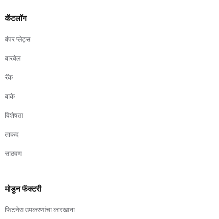
कॅटलॉग
बंपर प्लेट्स
बारबेल
रॅक
बाके
विशेषता
ताकद
साठवण
मोडुन फॅक्टरी
फिटनेस उपकरणांचा कारखाना