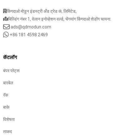
किंगदाओ मोडुन इंडस्ट्री अँड ट्रेड कं, लिमिटेड,
बिल्डिंग नंबर 1, वेलान इनोव्हेशन वर्ल्ड, चेंगयांग किंगदाओ शेडोंग चायना.
ads@qdmodun.com
+86 181 4598 2469
कॅटलॉग
बंपर प्लेट्स
बारबेल
रॅक
बाके
विशेषता
ताकद