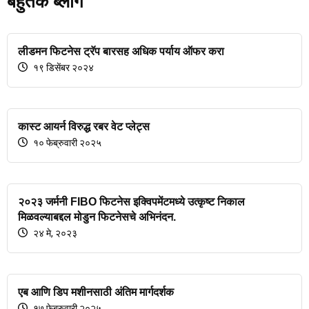
बहुतेक ब्लॉग
लीडमन फिटनेस ट्रॅप बारसह अधिक पर्याय ऑफर करा
१९ डिसेंबर २०२४
कास्ट आयर्न विरुद्ध रबर वेट प्लेट्स
१० फेब्रुवारी २०२५
२०२३ जर्मनी FIBO फिटनेस इक्विपमेंटमध्ये उत्कृष्ट निकाल
मिळवल्याबद्दल मोडुन फिटनेसचे अभिनंदन.
२४ मे, २०२३
एब आणि डिप मशीनसाठी अंतिम मार्गदर्शक
१७ फेब्रुवारी २०२५