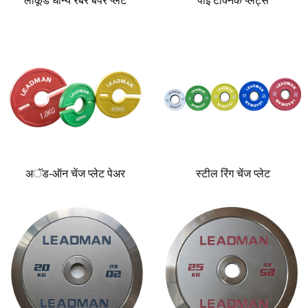
लाकूड धान्य रबर बंपर प्लेट
पीई टेक्निक प्लेट्स
अॅड-ऑन चेंज प्लेट पेअर
स्टील रिंग चेंज प्लेट