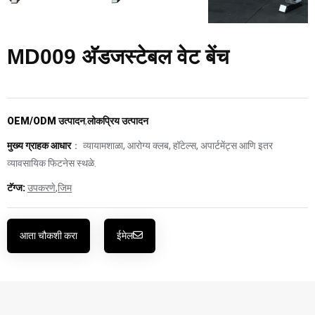
MD009 अ‍ॅडजस्टेबल वेट बेंच
OEM/ODM उत्पादन
,
लोकप्रिय उत्पादन
मुख्य ग्राहक आधार
： व्यायामशाळा, आरोग्य क्लब, हॉटेल्स, अपार्टमेंट्स आणि इतर
व्यावसायिक फिटनेस स्थळे.
टॅग्ज:
उपकरणे
,
जिम
आता चौकशी करा
ईमेल