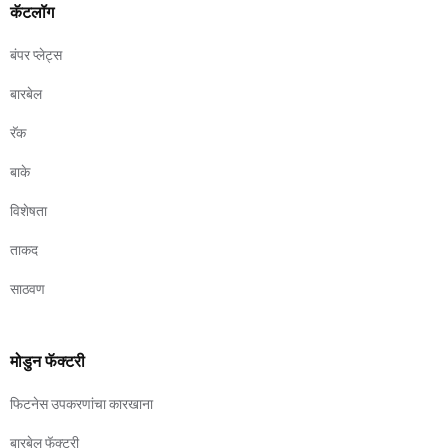
कॅटलॉग
बंपर प्लेट्स
बारबेल
रॅक
बाके
विशेषता
ताकद
साठवण
मोडुन फॅक्टरी
फिटनेस उपकरणांचा कारखाना
बारबेल फॅक्टरी