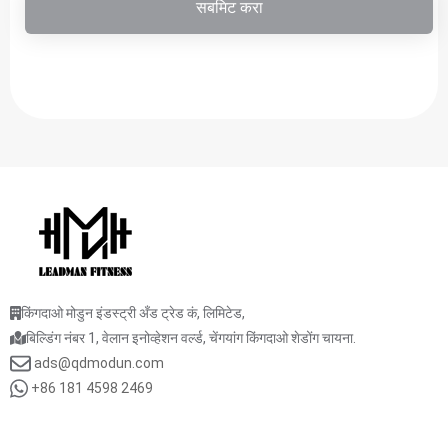
सबमिट करा
किंगदाओ मोडुन इंडस्ट्री अँड ट्रेड कं, लिमिटेड,
बिल्डिंग नंबर 1, वेलान इनोव्हेशन वर्ल्ड, चेंगयांग किंगदाओ शेडोंग चायना.
ads@qdmodun.com
+86 181 4598 2469