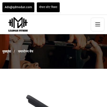
Ads@qdmodun.com
मोफत कोट मिळवा
मुखपृष्ठ
समायोज्य बेंच