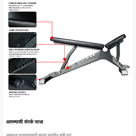
आमच्याशी संपर्क साधा
आम्हाला पाठवण्यासाठी कृपया खालील फॉर्म भरा.