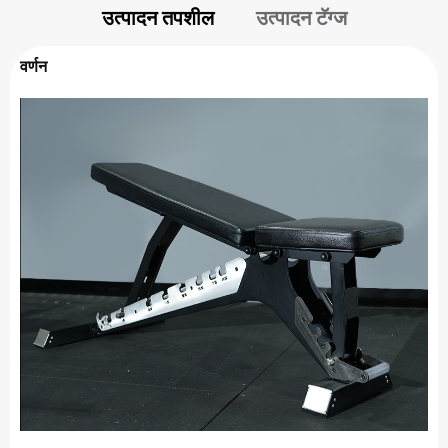
उत्पादन तपशील
उत्पादन टॅग्ज
वर्णन