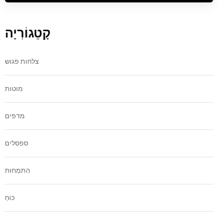
קָטֵגוֹרִיָה
צלחות פגוש
מוטות
מדפים
ספסלים
הִתמַחוּת
כּוֹחַ