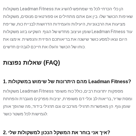
משקולות Leadman Fitness הן כלי הכרחי לכל מי שמחפש להשיג את
שאיפות הכושר שלו. בין אם אתם מתחילים או ספורטאים מנוסים, משקולות
מציעות את הרבגוניות, היעילות והעמידות הדרושות לבניית כוח, שריפת
שומן ועיצוב מחדש של הגוף. השקיעו בזוג משקולות Leadman Fitness עוד
היום וצאו למסע כושר שישנה את בריאותכם הפיזית והנפשית. אימצו את
כוחו של הכושר והעלו את חייכם לגבהים חדשים.
שאלות נפוצות (FAQ)
1. מהם היתרונות של שימוש במשקולות Leadman Fitness?
משקולות Leadman Fitness מספקות יתרונות רבים, כולל כוח משופר
ומסת שריר, בריאות לב וכלי דם משופרת, יציבות מפרקים מוגברת והפחתת
שומן גוף. הן מאפשרות תרגילי מורכבים וגם תרגילי בידוד, מה שהופך אותן
לגמישות לכל משטר כושר.
2. איך אני בוחר את המשקל הנכון למשקולות שלי?