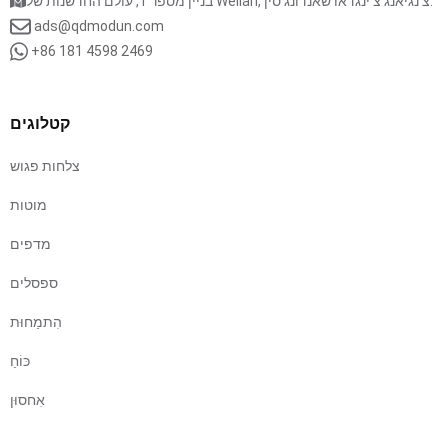
בניין מספר 1, עולם החדשנות של Weilan, צ'נגיאנג צ'ינגדאו שאנדונג סין.
ads@qdmodun.com
+86 181 4598 2469
קטלוגים
צלחות פגוש
מוטות
מדפים
ספסלים
הִתמַחוּת
כּוֹחַ
אִחסוּן