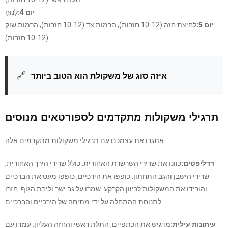
יום 4:
לָנוּחַ
יום 5:
לחיצת חזה (10-12 חזרות), הרמות צד (10-12 חזרות), הרמות שוק
(10-12 חזרות)
🔗
איזה סוג של משקולת הוא הטוב ביותר
תרגילי משקולות מתקדמים לספורטאים מנוסים
אתגרו את עצמכם עם תרגילי משקולות מתקדמים אלה:
דדליפטים:
כוונו את שרירי השרשרת האחורית, כולל שרירי הירך האחורית,
שרירי הישבן והגב התחתון. כופפו את הירכיים, כופפו מעט את הברכיים
והורידו את המשקולות לכיוון הקרקע. שמרו על גב ישר וליבת הגוף. חזרו
לתנוחת ההתחלה על ידי מתיחה של הירכיים והברכיים.
עיתונות עילית:
מדגיש את הכתפיים, התלת ראשי והחזה העליון. עמדו עם