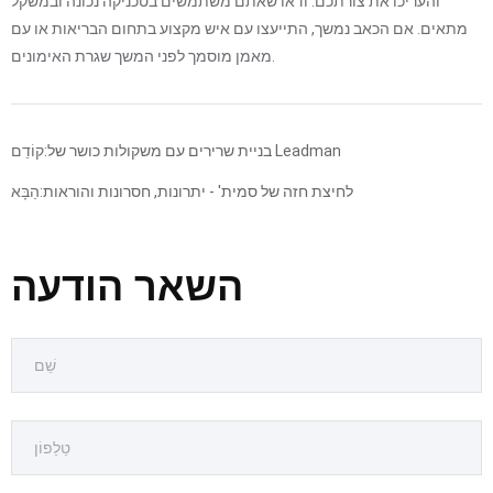
והעריכו את צורתכם. ודאו שאתם משתמשים בטכניקה נכונה ובמשקל
מתאים. אם הכאב נמשך, התייעצו עם איש מקצוע בתחום הבריאות או עם
מאמן מוסמך לפני המשך שגרת האימונים.
בניית שרירים עם משקולות כושר של Leadman
קוֹדֵם:
לחיצת חזה של סמית' - יתרונות, חסרונות והוראות
הַבָּא:
השאר הודעה