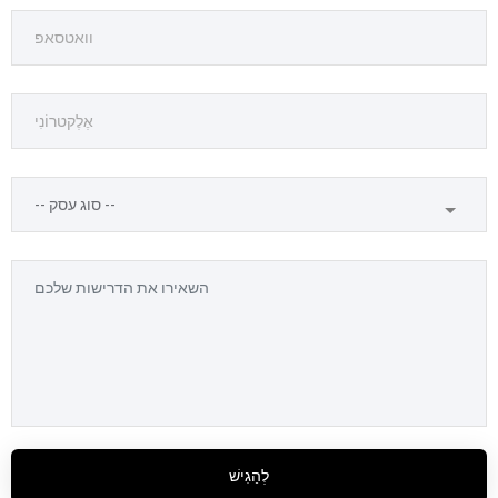
לְהַגִישׁ