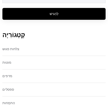
לְהַגִישׁ
קָטֵגוֹרִיָה
צלחות פגוש
מוטות
מדפים
ספסלים
הִתמַחוּת