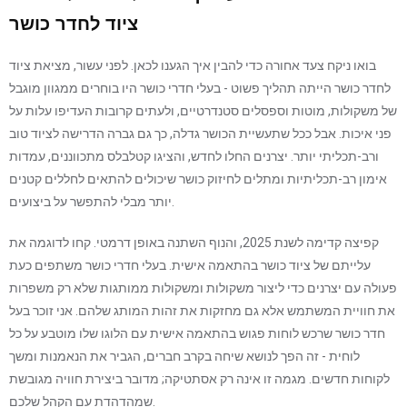
ציוד לחדר כושר
בואו ניקח צעד אחורה כדי להבין איך הגענו לכאן. לפני עשור, מציאת ציוד
לחדר כושר הייתה תהליך פשוט - בעלי חדרי כושר היו בוחרים ממגוון מוגבל
של משקולות, מוטות וספסלים סטנדרטיים, ולעתים קרובות העדיפו עלות על
פני איכות. אבל ככל שתעשיית הכושר גדלה, כך גם גברה הדרישה לציוד טוב
ורב-תכליתי יותר. יצרנים החלו לחדש, והציגו קטלבלס מתכווננים, עמדות
אימון רב-תכליתיות ומתלים לחיזוק כושר שיכולים להתאים לחללים קטנים
יותר מבלי להתפשר על ביצועים.
קפיצה קדימה לשנת 2025, והנוף השתנה באופן דרמטי. קחו לדוגמה את
עלייתם של ציוד כושר בהתאמה אישית. בעלי חדרי כושר משתפים כעת
פעולה עם יצרנים כדי ליצור משקולות ומשקולות ממותגות שלא רק משפרות
את חוויית המשתמש אלא גם מחזקות את זהות המותג שלהם. אני זוכר בעל
חדר כושר שרכש לוחות פגוש בהתאמה אישית עם הלוגו שלו מוטבע על כל
לוחית - זה הפך לנושא שיחה בקרב חברים, הגביר את הנאמנות ומשך
לקוחות חדשים. מגמה זו אינה רק אסתטיקה; מדובר ביצירת חוויה מגובשת
שמהדהדת עם הקהל שלכם.