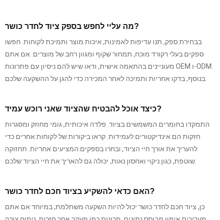
מה עליי לחפש בספק ציוד לחדר כושר?
בבחירת ספק, תנו עדיפות לאמינות, איכות מוצר ותמיכת לקוחות. חפשו
ספקים בעלי רקורד מוכח, תמחור שקוף ומגוון רחב של מוצרים. אם אתם
מעוניינים בהתאמה אישית, ודאו שיש להם ניסיון עם פתרונות OEM ו-ODM.
בנוסף, בדקו אחריות ותמיכה לאחר המכירה כדי להגן על ההשקעה שלכם.
כיצד אוכל להבטיח שהציוד שאני רוכש עמיד?
התמקדו בחומרים המשמשים בציוד. פלדה איכותית, גומי מחוזק ומסגרות
חזקות הם אינדיקטורים לעמידות. קראו ביקורות של לקוחות אחרים כדי
להעריך את אורך חיי הציוד, ובחרו בספקים המציעים אחריות. תחזוקה
שוטפת, כגון ניקוי ואחסון נאות, יכולה גם להאריך את חיי הציוד שלכם.
האם כדאי להשקיע בציוד חכם לחדר כושר?
כן, ציוד חכם לחדר כושר יכול להיות השקעה משתלמת, במיוחד אם אתם
מעריכים אימון מבוסס נתונים. תכונות כמו מעקב אחר חזרות, ניתוח צורה