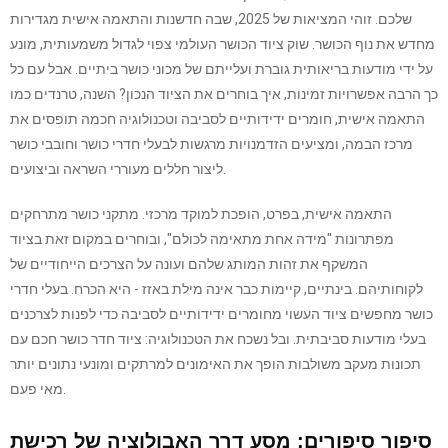
שלכם. זוהי המציאות של 2025, שבה חדשנות והתאמה אישית מגדירות
מחדש את נוף הכושר. שוק ציוד הכושר העולמי צפוי לגדול משמעותית, מונע
על ידי מודעות בריאותית גוברת ועלייתם של מכוני כושר ביתיים. אבל עם כל
כך הרבה אפשרויות זמינות, איך בוחרים את הציוד הנכון? השנה, טרנדים כמו
התאמה אישית, חומרים ידידותיים לסביבה וטכנולוגיה חכמה תופסים את
מרכז הבמה, ומציעים הזדמנויות מרגשות לבעלי חדרי כושר וחובבי כושר
ליצור חללים מעוררי השראה וביצועים.
התאמה אישית, בפרט, הופכת למוקד מרכזי. מתקני כושר מתרחקים
מפתרונות "מידה אחת מתאימה לכולם", ובוחרים במקום זאת בציוד
המשקף את זהות המותג שלהם ועונה על הצרכים הייחודיים של
לקוחותיהם. בינתיים, קיימות כבר אינה מילת באזז - היא הכרח. בעלי חדרי
כושר מחפשים ציוד העשוי מחומרים ידידותיים לסביבה כדי לפנות לצרכנים
בעלי מודעות סביבתית. ובל נשכח את הטכנולוגיה: ציוד חדר כושר חכם עם
תכונות מעקב משולבות הופך את האימונים למרתקים ומונעי נתונים יותר
מאי פעם.
סיפור סיפורים: מסע דרך האבולוציה של רכישת