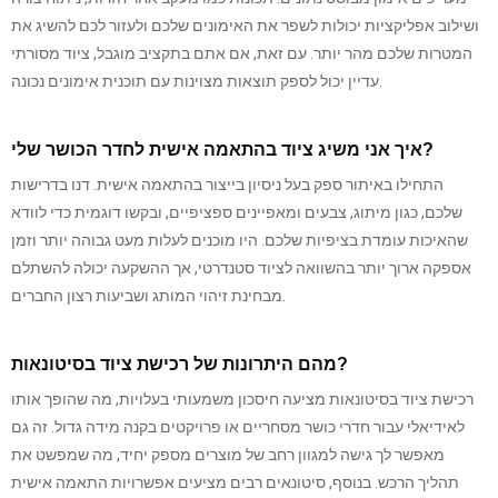
ושילוב אפליקציות יכולות לשפר את האימונים שלכם ולעזור לכם להשיג את
המטרות שלכם מהר יותר. עם זאת, אם אתם בתקציב מוגבל, ציוד מסורתי
עדיין יכול לספק תוצאות מצוינות עם תוכנית אימונים נכונה.
איך אני משיג ציוד בהתאמה אישית לחדר הכושר שלי?
התחילו באיתור ספק בעל ניסיון בייצור בהתאמה אישית. דנו בדרישות
שלכם, כגון מיתוג, צבעים ומאפיינים ספציפיים, ובקשו דוגמית כדי לוודא
שהאיכות עומדת בציפיות שלכם. היו מוכנים לעלות מעט גבוהה יותר וזמן
אספקה ​​ארוך יותר בהשוואה לציוד סטנדרטי, אך ההשקעה יכולה להשתלם
מבחינת זיהוי המותג ושביעות רצון החברים.
מהם היתרונות של רכישת ציוד בסיטונאות?
רכישת ציוד בסיטונאות מציעה חיסכון משמעותי בעלויות, מה שהופך אותו
לאידיאלי עבור חדרי כושר מסחריים או פרויקטים בקנה מידה גדול. זה גם
מאפשר לך גישה למגוון רחב של מוצרים מספק יחיד, מה שמפשט את
תהליך הרכש. בנוסף, סיטונאים רבים מציעים אפשרויות התאמה אישית