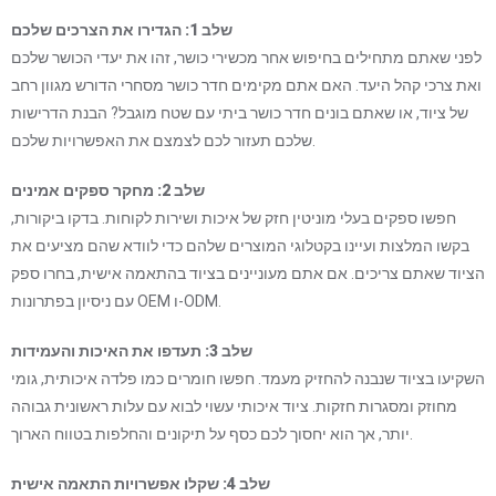
שלב 1: הגדירו את הצרכים שלכם
לפני שאתם מתחילים בחיפוש אחר מכשירי כושר, זהו את יעדי הכושר שלכם
ואת צרכי קהל היעד. האם אתם מקימים חדר כושר מסחרי הדורש מגוון רחב
של ציוד, או שאתם בונים חדר כושר ביתי עם שטח מוגבל? הבנת הדרישות
שלכם תעזור לכם לצמצם את האפשרויות שלכם.
שלב 2: מחקר ספקים אמינים
חפשו ספקים בעלי מוניטין חזק של איכות ושירות לקוחות. בדקו ביקורות,
בקשו המלצות ועיינו בקטלוגי המוצרים שלהם כדי לוודא שהם מציעים את
הציוד שאתם צריכים. אם אתם מעוניינים בציוד בהתאמה אישית, בחרו ספק
עם ניסיון בפתרונות OEM ו-ODM.
שלב 3: תעדפו את האיכות והעמידות
השקיעו בציוד שנבנה להחזיק מעמד. חפשו חומרים כמו פלדה איכותית, גומי
מחוזק ומסגרות חזקות. ציוד איכותי עשוי לבוא עם עלות ראשונית גבוהה
יותר, אך הוא יחסוך לכם כסף על תיקונים והחלפות בטווח הארוך.
שלב 4: שקלו אפשרויות התאמה אישית