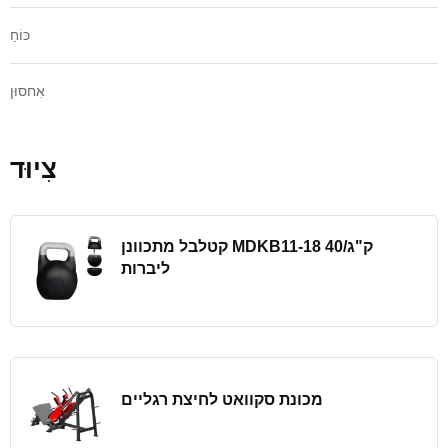
כּוֹחַ
אִחסוּן
צִיוּד
קטלבל מתכוונן MDKB11-18 ק"ג/40
ליברות
מכונת סקוואט לחיצת רגליים