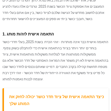
עכשיו, אחרי שהכנו את הבמה, בואו נצלול לתוך הטרנדים המובילים
המעצבים את אספקת ציוד הכושר בשנת 2025. טרנדים אלה נועדו להניע
אתכם לחשוב מחדש על הגישה שלכם לציוד כושר, בין אם אתם בעלי חדר
כושר, חובבי כושר ביתי או ספקים המעוניינים להישאר תחרותיים.
1. התאמה אישית לזהות מותג
התאמה אישית כבר אינה מותרות - זוהי הכרח. בשנת 2025, בעלי חדרי כושר
בוחרים יותר ויותר בציוד בהתאמה אישית כדי להתבלט בשוק צפוף.
ממשקולות ממותגות ועד לצלחות משקולות מותאמות אישית, ציוד
בהתאמה אישית לא רק משפר את המראה האסתטי של חדר הכושר אלא גם
מטפח תחושת קהילה בקרב החברים. דמיינו שאתם נכנסים לחדר כושר שבו
כל פריט ציוד משקף את האווירה הייחודית של חדר הכושר - זוהי דרך רבת
עוצמה לבנות נאמנות למותג.
כיצד התאמה אישית של ציוד חדר כושר יכולה לחזק את
המותג שלך