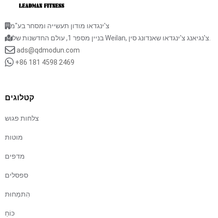
צ'ינגדאו מודון תעשייה ומסחר בע"מ
בניין מספר 1, עולם החדשנות של Weilan, צ'נגיאנג צ'ינגדאו שאנדונג סין.
ads@qdmodun.com
+86 181 4598 2469
קטלוגים
צלחות פגוש
מוטות
מדפים
ספסלים
הִתמַחוּת
כּוֹחַ