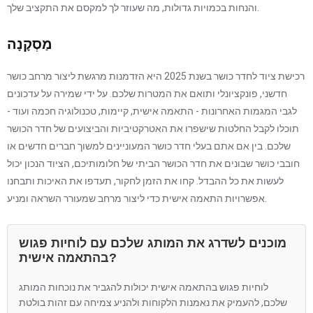
והנחות בכמויות גדולות, מה שעוזר לך למקסם את התקציב שלך.
מַסְקָנָה
רכישת ציוד לחדר כושר בשנת 2025 היא הזדמנות מרגשת ליצור מרחב כושר
חדשני, פונקציונלי ותואם את המטרות שלכם. על ידי שמירה על עדכונים
לגבי המגמות האחרונות - התאמה אישית, קיימות, טכנולוגיה חכמה ועוד -
תוכלו לקבל החלטות שישפרו את האטרקטיביות והביצועים של חדר הכושר
שלכם. בין אם אתם בעלי חדר כושר המעוניינים למשוך חברים חדשים או
חובבי כושר שבונים את חדר הכושר הביתי של חלומותיכם, הציוד הנכון יכול
לעשות את כל ההבדל. קחו את הזמן לחקור, תעדפו את האיכות ותבחנו
אפשרויות התאמה אישית כדי ליצור מרחב שמעורר השראה ומניע.
מוכנים לשדרג את המותג שלכם עם לוחיות פגוש
בהתאמה אישית?
לוחיות פגוש בהתאמה אישית יכולות להגביר את נוכחות המותג
שלכם, להעמיק את נאמנות הלקוחות ולהניע צמיחה עם זהות בולטת