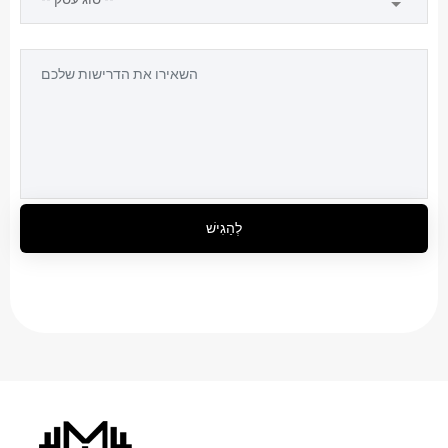
לְהַגִישׁ