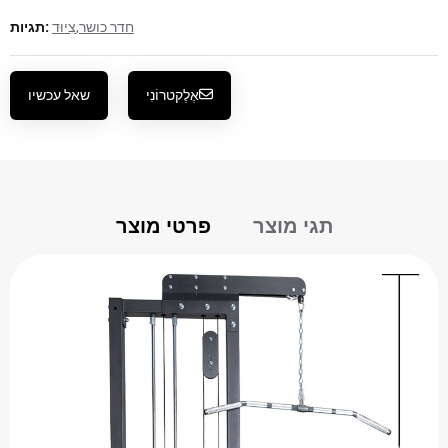
חדר כושר
,
צִיוּד
תגיות:
אֶלֶקטרוֹנִי
שאל עכשיו
תגי מוצר
פרטי מוצר