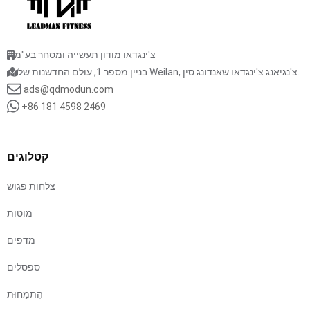
צ'ינגדאו מודון תעשייה ומסחר בע"מ
בניין מספר 1, עולם החדשנות של Weilan, צ'נגיאנג צ'ינגדאו שאנדונג סין.
ads@qdmodun.com
+86 181 4598 2469
קטלוגים
צלחות פגוש
מוטות
מדפים
ספסלים
הִתמַחוּת