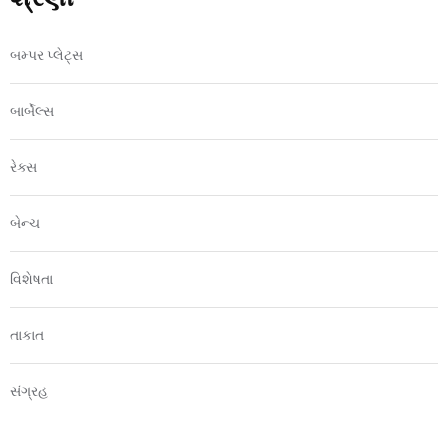
બમ્પર પ્લેટ્સ
બાર્બેલ્સ
રેક્સ
બેન્ચ
વિશેષતા
તાકાત
સંગ્રહ