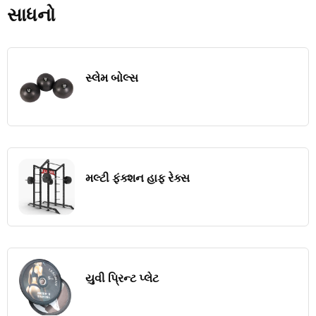
સાધનો
સ્લેમ બોલ્સ
મલ્ટી ફંક્શન હાફ રેક્સ
યુવી પ્રિન્ટ પ્લેટ