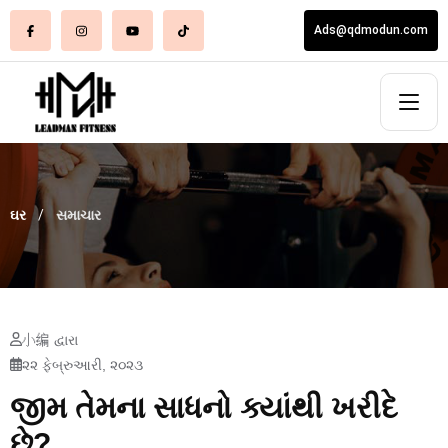
Ads@qdmodun.com
ઘર
સમાચાર
小编 દ્વારા
૨૨ ફેબ્રુઆરી, ૨૦૨૩
જીમ તેમના સાધનો ક્યાંથી ખરીદે
છે?