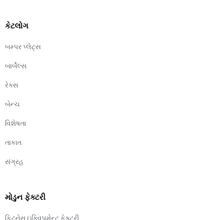
કેટલોગ
બમ્પર પ્લેટ્સ
બાર્બેલ્સ
રેક્સ
બેન્ચ
વિશેષતા
તાકાત
સંગ્રહ
મોડુન ફેક્ટરી
ફિટનેસ ઇક્વિપમેન્ટ ફેક્ટરી