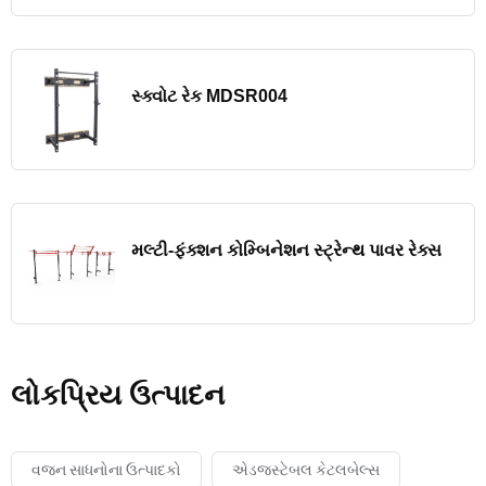
સ્ક્વોટ રેક MDSR004
મલ્ટી-ફંક્શન કોમ્બિનેશન સ્ટ્રેન્થ પાવર રેક્સ
લોકપ્રિય ઉત્પાદન
વજન સાધનોના ઉત્પાદકો
એડજસ્ટેબલ કેટલબેલ્સ