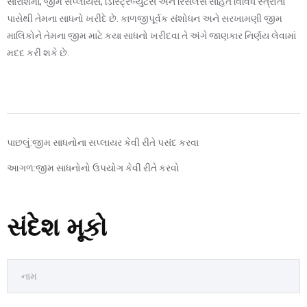
સારાંશમાં, જીમ સપ્લાયર્સ, ડિસ્ટ્રિબ્યુટર્સ અને રિસેલર્સ સહિત વિવિધ સ્ત્રોતો
પાસેથી તેમના સાધનો ખરીદે છે. કાળજીપૂર્વક સંશોધન અને સરખામણી જીમ
માલિકોને તેમના જીમ માટે કયા સાધનો ખરીદવા તે અંગે જાણકાર નિર્ણય લેવામાં
મદદ કરી શકે છે.
પાછલું:
જીમ સાધનોના સપ્લાયર કેવી રીતે પસંદ કરવા
આગળ:
જીમ સાધનોનો ઉપયોગ કેવી રીતે કરવો
સંદેશ મૂકો