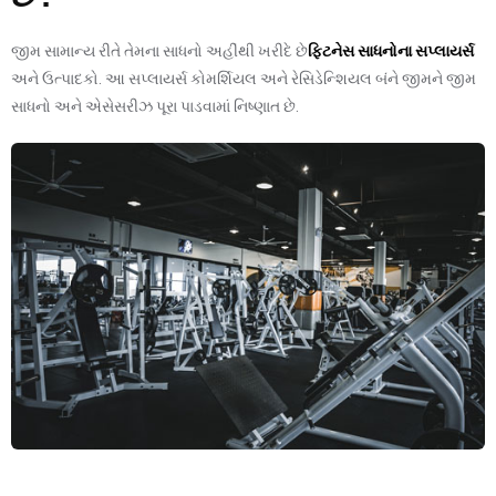
જીમ સામાન્ય રીતે તેમના સાધનો અહીંથી ખરીદે છે
ફિટનેસ સાધનોના સપ્લાયર્સ
અને ઉત્પાદકો. આ સપ્લાયર્સ કોમર્શિયલ અને રેસિડેન્શિયલ બંને જીમને જીમ
સાધનો અને એસેસરીઝ પૂરા પાડવામાં નિષ્ણાત છે.