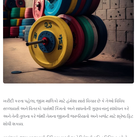
ખરીદી કરતા પહેલા, જીમ માલિકો માટે હંમેશા સારો વિચાર છે કે તેઓ વિવિધ
સપ્લાયર્સ અને વિતરકો પાસેથી કિંમતો અને સાધનોની ગુણવત્તાનું સંશોધન કરે
અને તેની તુલના કરે જેથી તેમના જીમની જરૂરિયાતો અને બજેટ માટે શ્રેષ્ઠ ફિટ
શોધી શકાય.