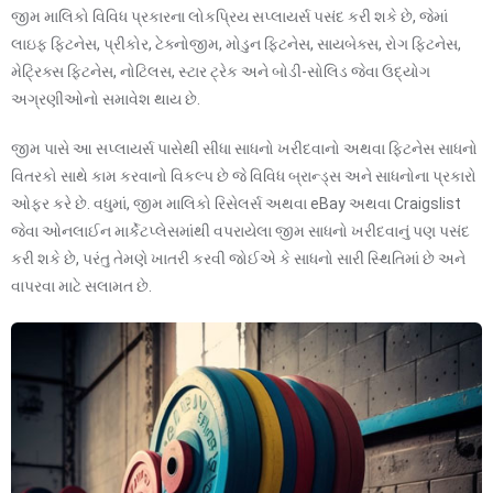
જીમ માલિકો વિવિધ પ્રકારના લોકપ્રિય સપ્લાયર્સ પસંદ કરી શકે છે, જેમાં
લાઇફ ફિટનેસ, પ્રીકોર, ટેક્નોજીમ, મોડુન ફિટનેસ, સાયબેક્સ, રોગ ફિટનેસ,
મેટ્રિક્સ ફિટનેસ, નોટિલસ, સ્ટાર ટ્રેક અને બોડી-સોલિડ જેવા ઉદ્યોગ
અગ્રણીઓનો સમાવેશ થાય છે.
જીમ પાસે આ સપ્લાયર્સ પાસેથી સીધા સાધનો ખરીદવાનો અથવા ફિટનેસ સાધનો
વિતરકો સાથે કામ કરવાનો વિકલ્પ છે જે વિવિધ બ્રાન્ડ્સ અને સાધનોના પ્રકારો
ઓફર કરે છે. વધુમાં, જીમ માલિકો રિસેલર્સ અથવા eBay અથવા Craigslist
જેવા ઓનલાઈન માર્કેટપ્લેસમાંથી વપરાયેલા જીમ સાધનો ખરીદવાનું પણ પસંદ
કરી શકે છે, પરંતુ તેમણે ખાતરી કરવી જોઈએ કે સાધનો સારી સ્થિતિમાં છે અને
વાપરવા માટે સલામત છે.