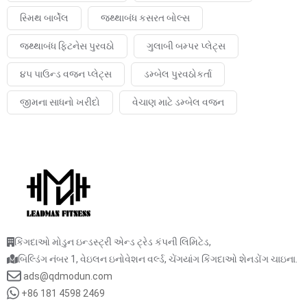
સ્મિથ બાર્બેલ
જથ્થાબંધ કસરત બોલ્સ
જથ્થાબંધ ફિટનેસ પુરવઠો
ગુલાબી બમ્પર પ્લેટ્સ
૪૫ પાઉન્ડ વજન પ્લેટ્સ
ડમ્બેલ પુરવઠોકર્તા
જીમના સાધનો ખરીદો
વેચાણ માટે ડમ્બેલ વજન
કિંગદાઓ મોડુન ઇન્ડસ્ટ્રી એન્ડ ટ્રેડ કંપની લિમિટેડ,
બિલ્ડિંગ નંબર 1, વેઇલન ઇનોવેશન વર્લ્ડ, ચેંગયાંગ કિંગદાઓ શેનડોંગ ચાઇના.
ads@qdmodun.com
+86 181 4598 2469