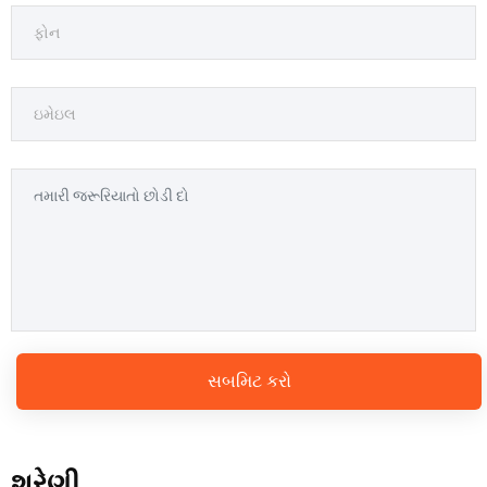
સબમિટ કરો
શ્રેણી