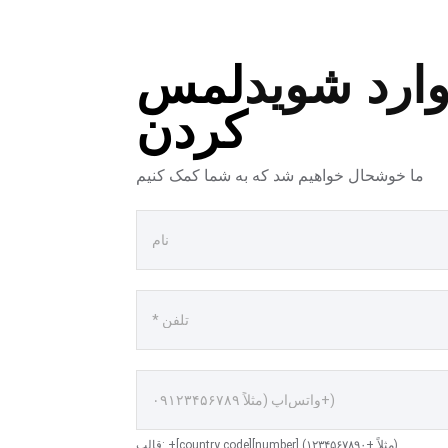
ارد شوید
لمس
کردن
ما خوشحال خواهیم شد که به شما کمک کنیم
قالب: +[country code][number] (مثلاً +۱۲۳۴۵۶۷۸۹۰)