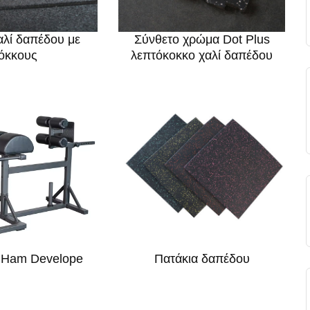
λί δαπέδου με
Σύνθετο χρώμα Dot Plus
όκκους
λεπτόκοκκο χαλί δαπέδου
α Ham Develope
Πατάκια δαπέδου