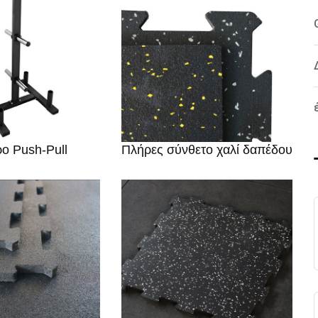
ο Push-Pull
Πλήρες σύνθετο χαλί δαπέδου