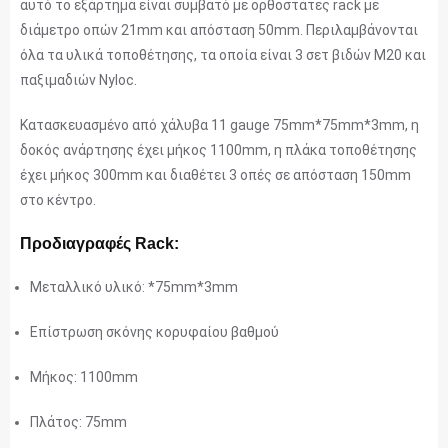
αυτό το εξάρτημα είναι συμβατό με ορθοστάτες rack με
διάμετρο οπών 21mm και απόσταση 50mm. Περιλαμβάνονται
όλα τα υλικά τοποθέτησης, τα οποία είναι 3 σετ βιδών M20 και
παξιμαδιών Nyloc.
Κατασκευασμένο από χάλυβα 11 gauge 75mm*75mm*3mm, η
δοκός ανάρτησης έχει μήκος 1100mm, η πλάκα τοποθέτησης
έχει μήκος 300mm και διαθέτει 3 οπές σε απόσταση 150mm
στο κέντρο.
Προδιαγραφές Rack:
Μεταλλικό υλικό: *75mm*3mm
Επίστρωση σκόνης κορυφαίου βαθμού
Μήκος: 1100mm
Πλάτος: 75mm