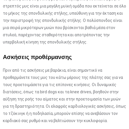
στρεπτός μυς είναι μια μεγάλη μυϊκή ομάδα που εκτείνεται σε όλο
το μήκος της σπονδυλικής στήλης, υπεύθυνη για την έκταση και
την περιστροφή της σπονδυλικής στήλης. Ο πολύσπονδος είναι
μια σειρά μικρότερων μυών που βρίσκονται βαθιά μέσα στον
στυλεό, παρέχοντας σταθερότητα και αποτρέποντας την
υπερβολική κίνηση της σπονδυλικής στήλης.
Ασκήσεις προθέρμανσης
Πριν από τις ασκήσεις με βαράκια, είναι σημαντικό να
προθερμάνετε τους μυς του κάτω μέρους της πλάτης σας για να
τους προετοιμάσετε για τις επίπονες κινήσεις. Οι δυναμικές
διατάσεις, όπως τα bird dogs και τα knee drives, βοηθούν στην
αύξηση της ροής του αίματος και στην προετοιμασία των μυών
για τη δραστηριότητα. Οι ελαφρές καρδιολογικές ασκήσεις, όπως
το τζόκινγκ ή η ποδηλασία, μπορούν επίσης να ανεβάσουν τον
καρδιακό σας ρυθμό και να βελτιώσουν την κυκλοφορία.