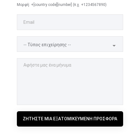
Μορφή: +[country code][number] (π.χ. +1234567890)
ΖΗΤΉΣΤΕ ΜΙΑ ΕΞΑΤΟΜΙΚΕΥΜΈΝΗ ΠΡΟΣΦΟΡΆ