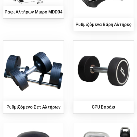
Ράφι Αλτήρων Μικρό MDD04
Ρυθμιζόμενα Βάρη Αλτήρες
Ρυθμιζόμενο Σετ Αλτήρων
CPU Βαράκι