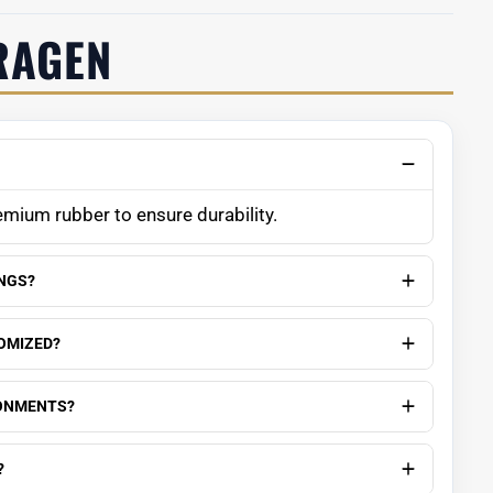
RAGEN
emium rubber to ensure durability.
INGS?
OMIZED?
RONMENTS?
?