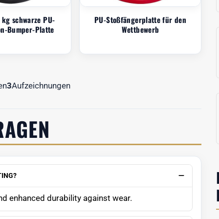
 kg schwarze PU-
PU-Stoßfängerplatte für den
on-Bumper-Platte
Wettbewerb
en
3
Aufzeichnungen
RAGEN
TING?
d enhanced durability against wear.