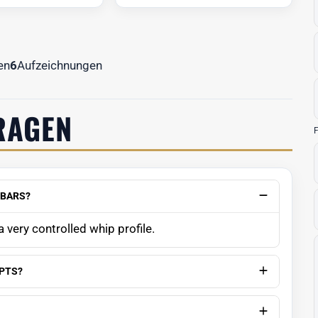
en
6
Aufzeichnungen
RAGEN
F
 BARS?
 very controlled whip profile.
PTS?