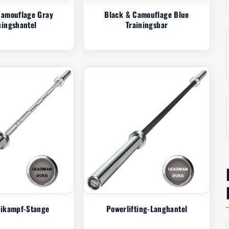
Camouflage Gray
Black & Camouflage Blue
ningshantel
Trainingsbar
eikampf-Stange
Powerlifting-Langhantel