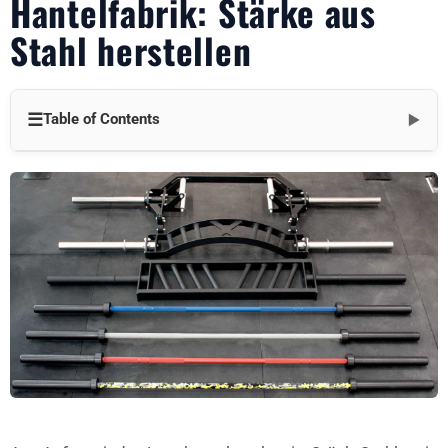
Hantelfabrik: Stärke aus
Stahl herstellen
☰
Table of Contents
▼
Schritt 1: Beschaffung der Rohmaterialien
Schritt 2: Die Kunst des Hantelschmiedens
Schritt 3: Entwurf der perfekten Hantel
Schritt 4: Der Herstellungsprozess: Vom Werkzeug zur Form
Schritt 5: Qualitätskontrolle: Sicherstellung von Haltbarkeit
und Festigkeit
Schritt 6: Der letzte Schliff