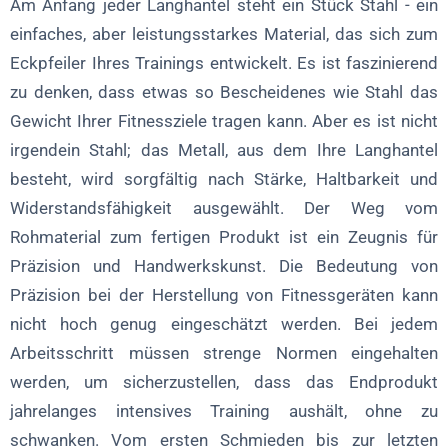
Schritt 7: Verpackung und Versand: Bereit für das
Am Anfang jeder Langhantel steht ein Stück Stahl - ein
Fitnessstudio
einfaches, aber leistungsstarkes Material, das sich zum
Eckpfeiler Ihres Trainings entwickelt. Es ist faszinierend
Schritt 8: Innovation in der Hantelproduktion
zu denken, dass etwas so Bescheidenes wie Stahl das
Schlussfolgerung: Die Entstehung von Stärke
Gewicht Ihrer Fitnessziele tragen kann. Aber es ist nicht
irgendein Stahl; das Metall, aus dem Ihre Langhantel
FAQ zu Inside the Barbell Factory: Stärke aus Stahl
besteht, wird sorgfältig nach Stärke, Haltbarkeit und
Widerstandsfähigkeit ausgewählt. Der Weg vom
Rohmaterial zum fertigen Produkt ist ein Zeugnis für
Präzision und Handwerkskunst. Die Bedeutung von
Präzision bei der Herstellung von Fitnessgeräten kann
nicht hoch genug eingeschätzt werden. Bei jedem
Arbeitsschritt müssen strenge Normen eingehalten
werden, um sicherzustellen, dass das Endprodukt
jahrelanges intensives Training aushält, ohne zu
schwanken. Vom ersten Schmieden bis zur letzten