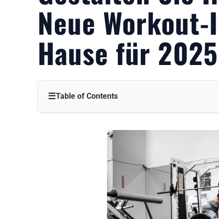
Neue Workout-I
Hause für 2025
☰
Table of Contents
Must-haves für das Home-Gym
Planung Ihres Fitnessstudios zu Hause
Auswahl der Ausrüstung
Intelligente Home Gym Technologie
Neue Workout-Ideen für zu Hause für 2025