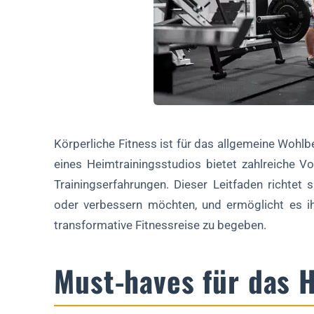
Sicherheit in der Turnhalle
Nachhaltige Fitnessroutine zu Hause
Wartung des Fitnessstudios zu Hause
Künftige Überlegungen
Schlussfolgerung
Körperliche Fitness ist für das allgemeine Wohl
FAQ über Fitnessstudios zu Hause
eines Heimtrainingsstudios bietet zahlreiche Vo
Trainingserfahrungen. Dieser Leitfaden richtet s
Welche Geräte brauche ich, um ein Fitnessstudio zu Haus
oder verbessern möchten, und ermöglicht es i
Wie kann ich mein Fitnessstudio zu Hause optimal nutzen
transformative Fitnessreise zu begeben.
Welche innovativen Trainingsideen gibt es für 2025?
Wie pflege ich meine Fitnessgeräte zu Hause?
Must-haves für das