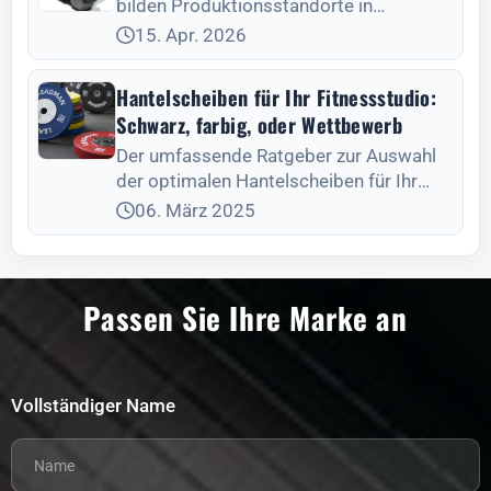
bilden Produktionsstandorte in
Regionen wie Q
15. Apr. 2026
Hantelscheiben für Ihr Fitnessstudio:
Schwarz, farbig, oder Wettbewerb
Der umfassende Ratgeber zur Auswahl
der optimalen Hantelscheiben für Ihr
Fitnessstudio in 2024-2025: Ob
06. März 2025
schwarze Gummischeiben, farbige
Modelle oder Competition-Platten – wir
bieten Ihnen tiefere Einblicke in Aspekte
Passen Sie Ihre Marke an
wie Langlebigkeit und Qualität.
Vollständiger Name