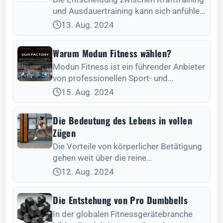
und Ausdauertraining kann sich anfühlen
wie die Wahl zwischen zwei
13. Aug. 2024
Warum Modun Fitness wählen?
Modun Fitness ist ein führender Anbieter
von professionellen Sport- und
Fitnessgeräten
15. Aug. 2024
Die Bedeutung des Lebens in vollen
Zügen
Die Vorteile von körperlicher Betätigung
gehen weit über die reine
Gewichtsreduktion hinaus, und unsere
12. Aug. 2024
Mitglieder sind der beste Beweis dafür.
Die meisten Menschen beginnen ein
Die Entstehung von Pro Dumbbells
Fitnesstraining mit ähnlichen Zielen:
In der globalen Fitnessgerätebranche
Abnehmen zu wollen oder um zu...