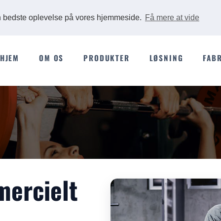
Ads
en bedste oplevelse på vores hjemmeside.
Få mere at vide
HJEM
OM OS
PRODUKTER
LØSNING
FAB
mercielt