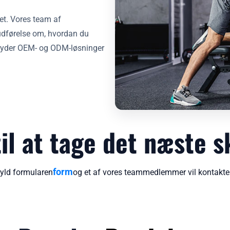
det. Vores team af
 udførelse om, hvordan du
tilbyder OEM- og ODM-løsninger
til at tage det næste s
form
yld formularen
og et af vores teammedlemmer vil kontakte