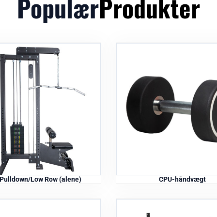
Populær
Produkter
 Pulldown/Low Row (alene)
CPU-håndvægt