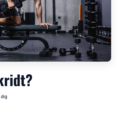
kridt?
 dig