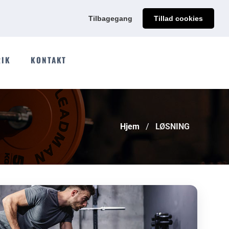
@qdmodun.com
Få et uforpligtende tilbud skræddersyet til dig
Tilbagegang
Tillad cookies
RIK
KONTAKT
Hjem
LØSNING