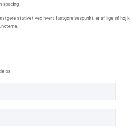
m spacing.
fastgøre stativet ved hvert fastgørelsespunkt, er af lige så høj kva
unkterne.
de os.