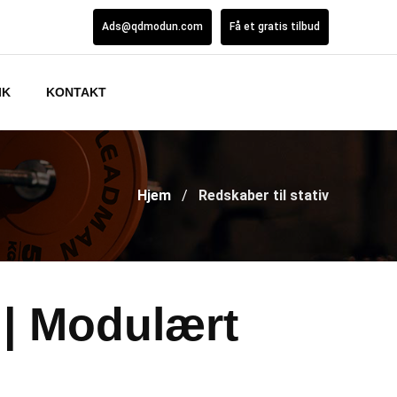
Ads@qdmodun.com
Få et gratis tilbud
IK
KONTAKT
Hjem
Redskaber til stativ
 | Modulært