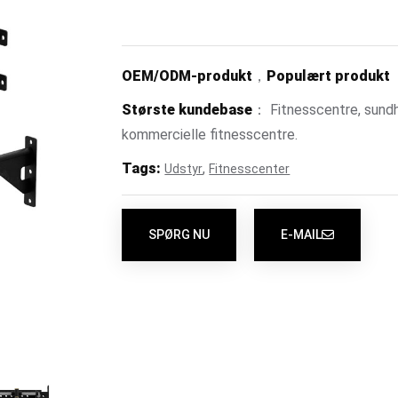
OEM/ODM-produkt
，
Populært produkt
Største kundebase
： Fitnesscentre, sundhe
kommercielle fitnesscentre.
Tags:
,
Udstyr
Fitnesscenter
SPØRG NU
E-MAIL