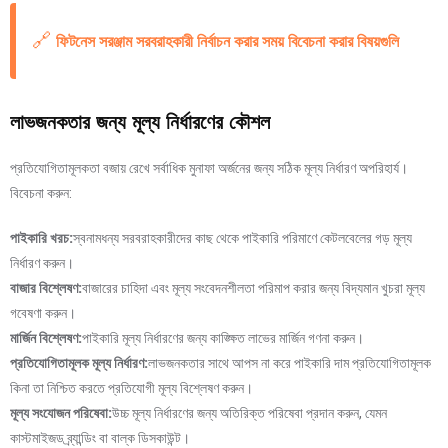
🔗
ফিটনেস সরঞ্জাম সরবরাহকারী নির্বাচন করার সময় বিবেচনা করার বিষয়গুলি
লাভজনকতার জন্য মূল্য নির্ধারণের কৌশল
প্রতিযোগিতামূলকতা বজায় রেখে সর্বাধিক মুনাফা অর্জনের জন্য সঠিক মূল্য নির্ধারণ অপরিহার্য।
বিবেচনা করুন:
পাইকারি খরচ:
স্বনামধন্য সরবরাহকারীদের কাছ থেকে পাইকারি পরিমাণে কেটলবেলের গড় মূল্য
নির্ধারণ করুন।
বাজার বিশ্লেষণ:
বাজারের চাহিদা এবং মূল্য সংবেদনশীলতা পরিমাপ করার জন্য বিদ্যমান খুচরা মূল্য
গবেষণা করুন।
মার্জিন বিশ্লেষণ:
পাইকারি মূল্য নির্ধারণের জন্য কাঙ্ক্ষিত লাভের মার্জিন গণনা করুন।
প্রতিযোগিতামূলক মূল্য নির্ধারণ:
লাভজনকতার সাথে আপস না করে পাইকারি দাম প্রতিযোগিতামূলক
কিনা তা নিশ্চিত করতে প্রতিযোগী মূল্য বিশ্লেষণ করুন।
মূল্য সংযোজন পরিষেবা:
উচ্চ মূল্য নির্ধারণের জন্য অতিরিক্ত পরিষেবা প্রদান করুন, যেমন
কাস্টমাইজড ব্র্যান্ডিং বা বাল্ক ডিসকাউন্ট।