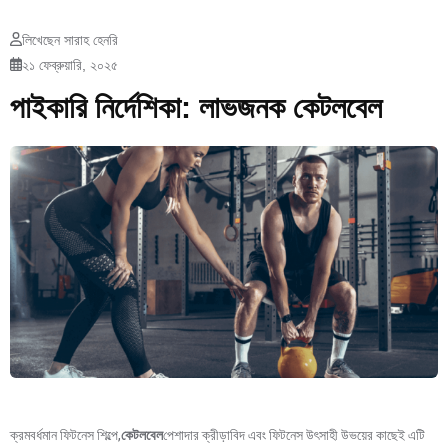
লিখেছেন সারাহ হেনরি
২১ ফেব্রুয়ারি, ২০২৫
পাইকারি নির্দেশিকা: লাভজনক কেটলবেল
ক্রমবর্ধমান ফিটনেস শিল্পে,
কেটলবেল
পেশাদার ক্রীড়াবিদ এবং ফিটনেস উৎসাহী উভয়ের কাছেই এটি