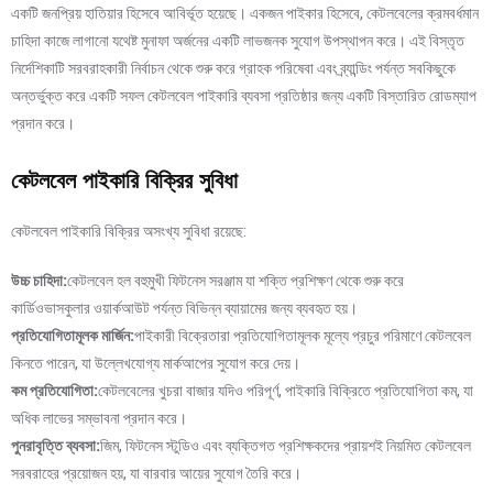
একটি জনপ্রিয় হাতিয়ার হিসেবে আবির্ভূত হয়েছে। একজন পাইকার হিসেবে, কেটলবেলের ক্রমবর্ধমান
চাহিদা কাজে লাগানো যথেষ্ট মুনাফা অর্জনের একটি লাভজনক সুযোগ উপস্থাপন করে। এই বিস্তৃত
নির্দেশিকাটি সরবরাহকারী নির্বাচন থেকে শুরু করে গ্রাহক পরিষেবা এবং ব্র্যান্ডিং পর্যন্ত সবকিছুকে
অন্তর্ভুক্ত করে একটি সফল কেটলবেল পাইকারি ব্যবসা প্রতিষ্ঠার জন্য একটি বিস্তারিত রোডম্যাপ
প্রদান করে।
কেটলবেল পাইকারি বিক্রির সুবিধা
কেটলবেল পাইকারি বিক্রির অসংখ্য সুবিধা রয়েছে:
উচ্চ চাহিদা:
কেটলবেল হল বহুমুখী ফিটনেস সরঞ্জাম যা শক্তি প্রশিক্ষণ থেকে শুরু করে
কার্ডিওভাসকুলার ওয়ার্কআউট পর্যন্ত বিভিন্ন ব্যায়ামের জন্য ব্যবহৃত হয়।
প্রতিযোগিতামূলক মার্জিন:
পাইকারী বিক্রেতারা প্রতিযোগিতামূলক মূল্যে প্রচুর পরিমাণে কেটলবেল
কিনতে পারেন, যা উল্লেখযোগ্য মার্কআপের সুযোগ করে দেয়।
কম প্রতিযোগিতা:
কেটলবেলের খুচরা বাজার যদিও পরিপূর্ণ, পাইকারি বিক্রিতে প্রতিযোগিতা কম, যা
অধিক লাভের সম্ভাবনা প্রদান করে।
পুনরাবৃত্তি ব্যবসা:
জিম, ফিটনেস স্টুডিও এবং ব্যক্তিগত প্রশিক্ষকদের প্রায়শই নিয়মিত কেটলবেল
সরবরাহের প্রয়োজন হয়, যা বারবার আয়ের সুযোগ তৈরি করে।