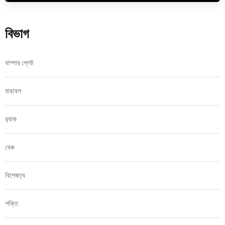
বিভাগ
বাম্পার প্লেট
বারবেল
র‍্যাক
বেঞ্চ
বিশেষত্ব
শক্তি