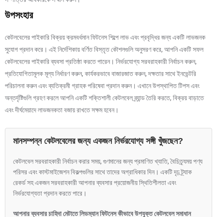
উপসংহার
কেটলবেলের পাইকারি বিক্রয় ক্রমবর্ধমান ফিটনেস শিল্পে লাভ এবং প্রবৃদ্ধির জন্য একটি লাভজনক
সুযোগ প্রদান করে। এই নির্দেশিকায় বর্ণিত বিস্তৃত কৌশলগুলি অনুসরণ করে, আপনি একটি সফল
কেটলবেলের পাইকারি ব্যবসা প্রতিষ্ঠা করতে পারেন। নির্ভরযোগ্য সরবরাহকারী নির্বাচন করুন,
প্রতিযোগিতামূলক মূল্য নির্ধারণ করুন, কার্যকরভাবে বাজারজাত করুন, দক্ষতার সাথে ইনভেন্টরি
পরিচালনা করুন এবং ব্যতিক্রমী গ্রাহক পরিষেবা প্রদান করুন। এখানে উপস্থাপিত টিপস এবং
অন্তর্দৃষ্টিগুলি গ্রহণ করলে আপনি একটি শক্তিশালী কেটলবেল ব্র্যান্ড তৈরি করতে, বিক্রয় বাড়াতে
এবং দীর্ঘমেয়াদে লাভজনকতা বজায় রাখতে সক্ষম হবেন।
মানসম্পন্ন কেটলবেলের জন্য একজন নির্ভরযোগ্য সঙ্গী খুঁজছেন?
কেটলবেল সরবরাহকারী নির্বাচন করার সময়, গুণমানের জন্য প্রমাণিত খ্যাতি, বৈচিত্র্যময় পণ্য
পরিসর এবং কাস্টমাইজেশন বিকল্পগুলির সাথে তাদের অগ্রাধিকার দিন। একটি দৃঢ় ট্র্যাক
রেকর্ড সহ একজন সরবরাহকারী আপনার ব্যবসার প্রয়োজনীয় স্থিতিশীলতা এবং
নির্ভরযোগ্যতা প্রদান করতে পারে।
আপনার ব্যবসার চাহিদা মেটাতে লিডম্যান ফিটনেস কীভাবে উপযুক্ত কেটলবেল সমাধান