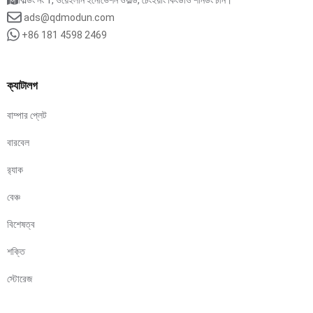
বিল্ডিং নং 1, ওয়েইলান ইনোভেশন ওয়ার্ল্ড, চেংইয়াং কিংডাও শানডং চীন।
ads@qdmodun.com
+86 181 4598 2469
ক্যাটালগ
বাম্পার প্লেট
বারবেল
র‍্যাক
বেঞ্চ
বিশেষত্ব
শক্তি
স্টোরেজ