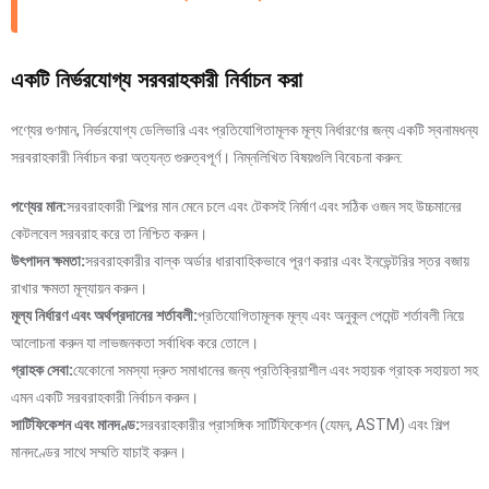
একটি নির্ভরযোগ্য সরবরাহকারী নির্বাচন করা
পণ্যের গুণমান, নির্ভরযোগ্য ডেলিভারি এবং প্রতিযোগিতামূলক মূল্য নির্ধারণের জন্য একটি স্বনামধন্য
সরবরাহকারী নির্বাচন করা অত্যন্ত গুরুত্বপূর্ণ। নিম্নলিখিত বিষয়গুলি বিবেচনা করুন:
পণ্যের মান:
সরবরাহকারী শিল্পের মান মেনে চলে এবং টেকসই নির্মাণ এবং সঠিক ওজন সহ উচ্চমানের
কেটলবেল সরবরাহ করে তা নিশ্চিত করুন।
উৎপাদন ক্ষমতা:
সরবরাহকারীর বাল্ক অর্ডার ধারাবাহিকভাবে পূরণ করার এবং ইনভেন্টরির স্তর বজায়
রাখার ক্ষমতা মূল্যায়ন করুন।
মূল্য নির্ধারণ এবং অর্থপ্রদানের শর্তাবলী:
প্রতিযোগিতামূলক মূল্য এবং অনুকূল পেমেন্ট শর্তাবলী নিয়ে
আলোচনা করুন যা লাভজনকতা সর্বাধিক করে তোলে।
গ্রাহক সেবা:
যেকোনো সমস্যা দ্রুত সমাধানের জন্য প্রতিক্রিয়াশীল এবং সহায়ক গ্রাহক সহায়তা সহ
এমন একটি সরবরাহকারী নির্বাচন করুন।
সার্টিফিকেশন এবং মানদণ্ড:
সরবরাহকারীর প্রাসঙ্গিক সার্টিফিকেশন (যেমন, ASTM) এবং শিল্প
মানদণ্ডের সাথে সম্মতি যাচাই করুন।