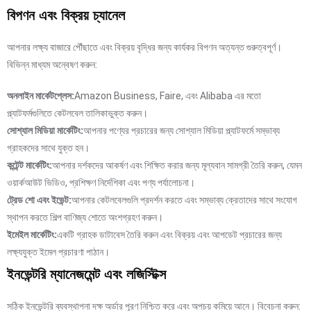
বিপণন এবং বিক্রয় চ্যানেল
আপনার লক্ষ্য বাজারে পৌঁছাতে এবং বিক্রয় বৃদ্ধির জন্য কার্যকর বিপণন অত্যন্ত গুরুত্বপূর্ণ।
বিভিন্ন মাধ্যম অন্বেষণ করুন:
অনলাইন মার্কেটপ্লেস:
Amazon Business, Faire, এবং Alibaba এর মতো
প্ল্যাটফর্মগুলিতে কেটলবেল তালিকাভুক্ত করুন।
সোশ্যাল মিডিয়া মার্কেটিং:
আপনার পণ্যের প্রচারের জন্য সোশ্যাল মিডিয়া প্ল্যাটফর্মে সম্ভাব্য
গ্রাহকদের সাথে যুক্ত হন।
কন্টেন্ট মার্কেটিং:
আপনার দর্শকদের আকর্ষণ এবং শিক্ষিত করার জন্য মূল্যবান সামগ্রী তৈরি করুন, যেমন
ওয়ার্কআউট ভিডিও, প্রশিক্ষণ নির্দেশিকা এবং পণ্য পর্যালোচনা।
ট্রেড শো এবং ইভেন্ট:
আপনার কেটলবেলগুলি প্রদর্শন করতে এবং সম্ভাব্য ক্রেতাদের সাথে সংযোগ
স্থাপন করতে শিল্প বাণিজ্য শোতে অংশগ্রহণ করুন।
ইমেইল মার্কেটিং:
একটি গ্রাহক ডাটাবেস তৈরি করুন এবং বিক্রয় এবং আপডেট প্রচারের জন্য
লক্ষ্যযুক্ত ইমেল প্রচারণা পাঠান।
ইনভেন্টরি ম্যানেজমেন্ট এবং লজিস্টিক্স
সঠিক ইনভেন্টরি ব্যবস্থাপনা দক্ষ অর্ডার পূরণ নিশ্চিত করে এবং অপচয় কমিয়ে আনে। বিবেচনা করুন: