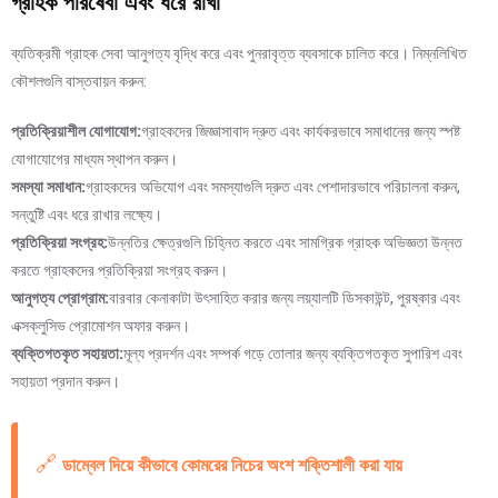
গ্রাহক পরিষেবা এবং ধরে রাখা
ব্যতিক্রমী গ্রাহক সেবা আনুগত্য বৃদ্ধি করে এবং পুনরাবৃত্ত ব্যবসাকে চালিত করে। নিম্নলিখিত
কৌশলগুলি বাস্তবায়ন করুন:
প্রতিক্রিয়াশীল যোগাযোগ:
গ্রাহকদের জিজ্ঞাসাবাদ দ্রুত এবং কার্যকরভাবে সমাধানের জন্য স্পষ্ট
যোগাযোগের মাধ্যম স্থাপন করুন।
সমস্যা সমাধান:
গ্রাহকদের অভিযোগ এবং সমস্যাগুলি দ্রুত এবং পেশাদারভাবে পরিচালনা করুন,
সন্তুষ্টি এবং ধরে রাখার লক্ষ্যে।
প্রতিক্রিয়া সংগ্রহ:
উন্নতির ক্ষেত্রগুলি চিহ্নিত করতে এবং সামগ্রিক গ্রাহক অভিজ্ঞতা উন্নত
করতে গ্রাহকদের প্রতিক্রিয়া সংগ্রহ করুন।
আনুগত্য প্রোগ্রাম:
বারবার কেনাকাটা উৎসাহিত করার জন্য লয়্যালটি ডিসকাউন্ট, পুরষ্কার এবং
এক্সক্লুসিভ প্রোমোশন অফার করুন।
ব্যক্তিগতকৃত সহায়তা:
মূল্য প্রদর্শন এবং সম্পর্ক গড়ে তোলার জন্য ব্যক্তিগতকৃত সুপারিশ এবং
সহায়তা প্রদান করুন।
🔗
ডাম্বেল দিয়ে কীভাবে কোমরের নিচের অংশ শক্তিশালী করা যায়