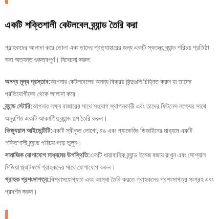
একটি শক্তিশালী কেটলবেল ব্র্যান্ড তৈরি করা
গ্রাহকদের আলাদা করে তোলা এবং তাদের প্রত্যাহারের জন্য একটি স্বতন্ত্র ব্র্যান্ড পরিচয় প্রতিষ্ঠা
করা অত্যন্ত গুরুত্বপূর্ণ। বিবেচনা করুন:
অনন্য মূল্য প্রস্তাব:
আপনার কেটলবেলের অনন্য বিক্রয় বিন্দুগুলি চিহ্নিত করুন যা তাদের
প্রতিযোগীদের থেকে আলাদা করে।
ব্র্যান্ড স্টোরি:
আপনার লক্ষ্য বাজারের সাথে সংযোগ স্থাপনকারী এবং তাদের ফিটনেস লক্ষ্যের সাথে
অনুরণিত একটি আকর্ষণীয় ব্র্যান্ড গল্প তৈরি করুন।
ভিজ্যুয়াল আইডেন্টিটি:
একটি স্বীকৃত লোগো, রঙ এবং প্যাকেজিং ডিজাইনের মাধ্যমে একটি
শক্তিশালী ব্র্যান্ড পরিচয় গড়ে তুলুন।
সামাজিক যোগাযোগ মাধ্যমের উপস্থিতি:
একটি ধারাবাহিক ব্র্যান্ড ইমেজ বজায় রাখুন এবং সোশ্যাল
মিডিয়া প্ল্যাটফর্মে গ্রাহকদের সাথে যোগাযোগ করুন।
গ্রাহক প্রশংসাপত্র:
বিশ্বাসযোগ্যতা এবং আস্থা তৈরি করতে গ্রাহকদের প্রশংসাপত্র সংগ্রহ এবং
প্রদর্শন করুন।