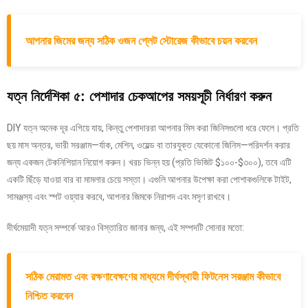
আপনার জিমের জন্য সঠিক ওজন প্লেট স্টোরেজ কীভাবে চয়ন করবেন
যত্ন নির্দেশিকা ৫: পেশাদার চেকআপের সময়সূচী নির্ধারণ করুন
DIY যত্ন অনেক দূর এগিয়ে যায়, কিন্তু পেশাদাররা আপনার মিস করা জিনিসগুলো ধরে ফেলে। প্রতি
ছয় মাস অন্তর, ভারী সরঞ্জাম—র্যাক, মেশিন, ওয়েল্ড বা তারযুক্ত যেকোনো জিনিস—পরিদর্শন করার
জন্য একজন টেকনিশিয়ান নিয়োগ করুন। খরচ ভিন্ন হয় (প্রতি ভিজিট $১০০-$৩০০), তবে এটি
একটি ছিঁড়ে যাওয়া বার বা মামলার চেয়ে সস্তা। এগুলি আপনার উপেক্ষা করা পোশাকগুলিকে টাইট,
সামঞ্জস্য এবং স্পট ওয়্যার করবে, আপনার জিমকে নিরাপদ এবং মসৃণ রাখবে।
দীর্ঘমেয়াদী যত্ন সম্পর্কে আরও বিস্তারিত জানার জন্য, এই সম্পদটি সোনার মতো:
সঠিক মেরামত এবং রক্ষণাবেক্ষণের মাধ্যমে দীর্ঘস্থায়ী ফিটনেস সরঞ্জাম কীভাবে
নিশ্চিত করবেন