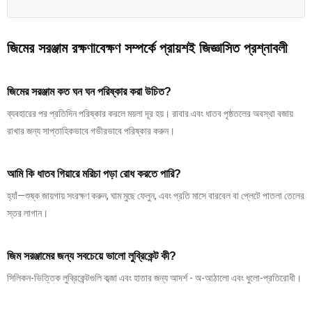
জিমের সরঞ্জাম রক্ষণাবেক্ষণ সম্পর্কে প্রায়শই জিজ্ঞাসিত প্রশ্নাবলী
জিমের সরঞ্জাম কত ঘন ঘন পরিষ্কার করা উচিত?
ব্যবহারের পর প্রতিদিন পরিষ্কার করলে ময়লা দূর হয়। রাবার এবং ধাতব পৃষ্ঠতলের অবস্থা বজায়
রাখার জন্য সাপ্তাহিকভাবে গভীরভাবে পরিষ্কার করুন।
আমি কি ধাতব গিয়ারে মরিচা পড়া রোধ করতে পারি?
হ্যাঁ—শুষ্ক জায়গায় সংরক্ষণ করুন, ঘাম মুছে ফেলুন, এবং প্রতি মাসে বারবেল বা প্লেটে পাতলা তেলের
স্তর লাগান।
জিম সরঞ্জামের জন্য সবচেয়ে ভালো লুব্রিকেন্ট কী?
সিলিকন-ভিত্তিক লুব্রিকেন্টগুলি কব্জা এবং হাতার জন্য আদর্শ - অ-আঠালো এবং ধুলো-প্রতিরোধী।