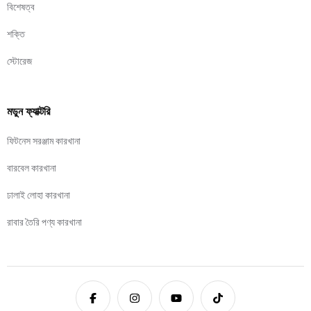
বিশেষত্ব
শক্তি
স্টোরেজ
মডুন ফ্যাক্টরি
ফিটনেস সরঞ্জাম কারখানা
বারবেল কারখানা
ঢালাই লোহা কারখানা
রাবার তৈরি পণ্য কারখানা