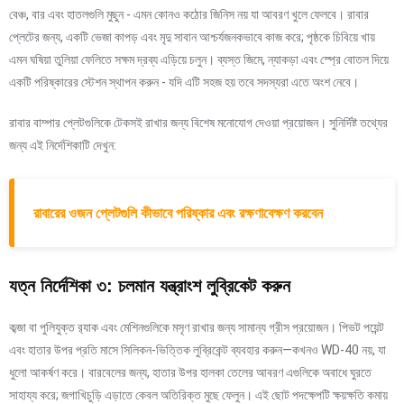
বেঞ্চ, বার এবং হাতলগুলি মুছুন - এমন কোনও কঠোর জিনিস নয় যা আবরণ খুলে ফেলবে। রাবার
প্লেটের জন্য, একটি ভেজা কাপড় এবং মৃদু সাবান আশ্চর্যজনকভাবে কাজ করে; পৃষ্ঠকে চিবিয়ে খায়
এমন ঘষিয়া তুলিয়া ফেলিতে সক্ষম দ্রব্য এড়িয়ে চলুন। ব্যস্ত জিমে, ন্যাকড়া এবং স্প্রে বোতল দিয়ে
একটি পরিষ্কারের স্টেশন স্থাপন করুন - যদি এটি সহজ হয় তবে সদস্যরা এতে অংশ নেবে।
রাবার বাম্পার প্লেটগুলিকে টেকসই রাখার জন্য বিশেষ মনোযোগ দেওয়া প্রয়োজন। সুনির্দিষ্ট তথ্যের
জন্য এই নির্দেশিকাটি দেখুন:
রাবারের ওজন প্লেটগুলি কীভাবে পরিষ্কার এবং রক্ষণাবেক্ষণ করবেন
যত্ন নির্দেশিকা ৩: চলমান যন্ত্রাংশ লুব্রিকেট করুন
কব্জা বা পুলিযুক্ত র‍্যাক এবং মেশিনগুলিকে মসৃণ রাখার জন্য সামান্য গ্রীস প্রয়োজন। পিভট পয়েন্ট
এবং হাতার উপর প্রতি মাসে সিলিকন-ভিত্তিক লুব্রিকেন্ট ব্যবহার করুন—কখনও WD-40 নয়, যা
ধুলো আকর্ষণ করে। বারবেলের জন্য, হাতার উপর হালকা তেলের আবরণ এগুলিকে অবাধে ঘুরতে
সাহায্য করে; জগাখিচুড়ি এড়াতে কেবল অতিরিক্ত মুছে ফেলুন। এই ছোট পদক্ষেপটি ক্ষয়ক্ষতি কমায়