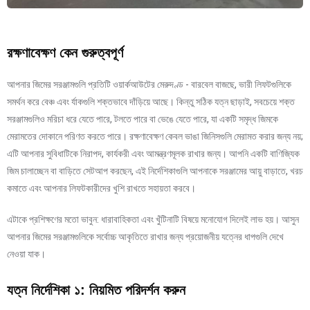
রক্ষণাবেক্ষণ কেন গুরুত্বপূর্ণ
আপনার জিমের সরঞ্জামগুলি প্রতিটি ওয়ার্কআউটের মেরুদণ্ড - বারবেল বাজছে, ভারী লিফটগুলিকে
সমর্থন করে বেঞ্চ এবং র্যাকগুলি শক্তভাবে দাঁড়িয়ে আছে। কিন্তু সঠিক যত্ন ছাড়াই, সবচেয়ে শক্ত
সরঞ্জামগুলিও মরিচা ধরে যেতে পারে, টলতে পারে বা ভেঙে যেতে পারে, যা একটি সমৃদ্ধ জিমকে
মেরামতের দোকানে পরিণত করতে পারে। রক্ষণাবেক্ষণ কেবল ভাঙা জিনিসগুলি মেরামত করার জন্য নয়;
এটি আপনার সুবিধাটিকে নিরাপদ, কার্যকরী এবং আমন্ত্রণমূলক রাখার জন্য। আপনি একটি বাণিজ্যিক
জিম চালাচ্ছেন বা বাড়িতে সেটআপ করছেন, এই নির্দেশিকাগুলি আপনাকে সরঞ্জামের আয়ু বাড়াতে, খরচ
কমাতে এবং আপনার লিফটকারীদের খুশি রাখতে সহায়তা করবে।
এটাকে প্রশিক্ষণের মতো ভাবুন: ধারাবাহিকতা এবং খুঁটিনাটি বিষয়ে মনোযোগ দিলেই লাভ হয়। আসুন
আপনার জিমের সরঞ্জামগুলিকে সর্বোচ্চ আকৃতিতে রাখার জন্য প্রয়োজনীয় যত্নের ধাপগুলি দেখে
নেওয়া যাক।
যত্ন নির্দেশিকা ১: নিয়মিত পরিদর্শন করুন