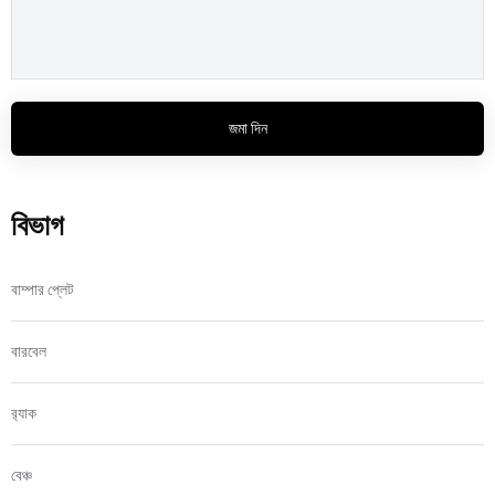
জমা দিন
বিভাগ
বাম্পার প্লেট
বারবেল
র‍্যাক
বেঞ্চ