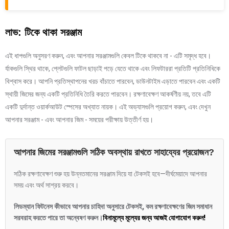
লাভ: টিকে থাকা সরঞ্জাম
এই ধাপগুলি অনুসরণ করুন, এবং আপনার সরঞ্জামগুলি কেবল টিকে থাকবে না - এটি সমৃদ্ধ হবে।
র্যাকগুলি স্থির থাকে, প্লেটগুলি ফাটল ছাড়াই পড়ে যেতে থাকে এবং লিফটাররা প্রতিটি প্রতিনিধিকে
বিশ্বাস করে। আপনি প্রতিস্থাপনের খরচ বাঁচাতে পারবেন, ডাউনটাইম এড়াতে পারবেন এবং একটি
স্থায়ী জিমের জন্য একটি প্রতিনিধি তৈরি করতে পারবেন। রক্ষণাবেক্ষণ আকর্ষণীয় নয়, তবে এটি
একটি দুর্দান্ত ওয়ার্কআউট স্পেসের অখ্যাত নায়ক। এই অভ্যাসগুলি প্রয়োগ করুন, এবং দেখুন
আপনার সরঞ্জাম - এবং আপনার জিম - সময়ের পরীক্ষায় উত্তীর্ণ হয়।
আপনার জিমের সরঞ্জামগুলি সঠিক অবস্থায় রাখতে সাহায্যের প্রয়োজন?
সঠিক রক্ষণাবেক্ষণ শুরু হয় উন্নতমানের সরঞ্জাম দিয়ে যা টেকসই হবে—দীর্ঘমেয়াদে আপনার
সময় এবং অর্থ সাশ্রয় করবে।
লিডম্যান ফিটনেস কীভাবে আপনার চাহিদা অনুসারে টেকসই, কম রক্ষণাবেক্ষণের জিম সমাধান
সরবরাহ করতে পারে তা অন্বেষণ করুন।
বিনামূল্যে মূল্যের জন্য আজই যোগাযোগ করুন!