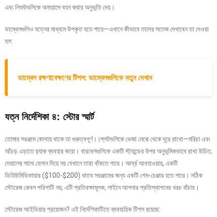
এবং লিফটগুলিকে অনায়াসে বহন করার অনুভূতি দেয়।
ডাম্বেলগুলিও যত্নের মাধ্যমে উপকৃত হতে পারে—এখানে কীভাবে তাদের সতেজ দেখাবেন তা দেওয়া
হল:
ডাম্বেল রক্ষণাবেক্ষণের টিপস: ডাম্বেলগুলিকে নতুন দেখান
যত্ন নির্দেশিকা ৪: স্টোর স্মার্ট
তোমার সরঞ্জাম কোথায় থাকে তা গুরুত্বপূর্ণ। প্লেটগুলিকে ভেজা মেঝে থেকে দূরে রাখো—মরিচা এবং
আঁচড় এড়াতে র‍্যাক ব্যবহার করো। বারবেলগুলিকে একটি স্ট্যান্ডের উপর অনুভূমিকভাবে রাখা উচিত,
দেয়ালের সাথে হেলান দিয়ে নয় যেখানে তারা বাঁকতে পারে। আর্দ্র আবহাওয়ায়, একটি
ডিহিউমিডিফায়ার ($100-$200) ধাতব সরঞ্জামের জন্য একটি গেম-চেঞ্জার হতে পারে। সঠিক
স্টোরেজ কেবল পরিপাটি নয়; এটি প্রতিরক্ষামূলক, লাইনে আপনার প্রতিস্থাপনের খরচ বাঁচায়।
স্টোরেজ আইডিয়ার প্রয়োজন? এই নির্দেশিকাটিতে ব্যবহারিক টিপস রয়েছে: