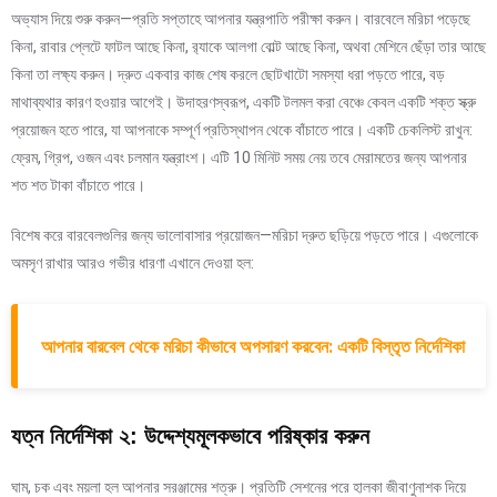
অভ্যাস দিয়ে শুরু করুন—প্রতি সপ্তাহে আপনার যন্ত্রপাতি পরীক্ষা করুন। বারবেলে মরিচা পড়েছে
কিনা, রাবার প্লেটে ফাটল আছে কিনা, র‍্যাকে আলগা বোল্ট আছে কিনা, অথবা মেশিনে ছেঁড়া তার আছে
কিনা তা লক্ষ্য করুন। দ্রুত একবার কাজ শেষ করলে ছোটখাটো সমস্যা ধরা পড়তে পারে, বড়
মাথাব্যথার কারণ হওয়ার আগেই। উদাহরণস্বরূপ, একটি টলমল করা বেঞ্চে কেবল একটি শক্ত স্ক্রু
প্রয়োজন হতে পারে, যা আপনাকে সম্পূর্ণ প্রতিস্থাপন থেকে বাঁচাতে পারে। একটি চেকলিস্ট রাখুন:
ফ্রেম, গ্রিপ, ওজন এবং চলমান যন্ত্রাংশ। এটি 10 ​​মিনিট সময় নেয় তবে মেরামতের জন্য আপনার
শত শত টাকা বাঁচাতে পারে।
বিশেষ করে বারবেলগুলির জন্য ভালোবাসার প্রয়োজন—মরিচা দ্রুত ছড়িয়ে পড়তে পারে। এগুলোকে
অমসৃণ রাখার আরও গভীর ধারণা এখানে দেওয়া হল:
আপনার বারবেল থেকে মরিচা কীভাবে অপসারণ করবেন: একটি বিস্তৃত নির্দেশিকা
যত্ন নির্দেশিকা ২: উদ্দেশ্যমূলকভাবে পরিষ্কার করুন
ঘাম, চক এবং ময়লা হল আপনার সরঞ্জামের শত্রু। প্রতিটি সেশনের পরে হালকা জীবাণুনাশক দিয়ে