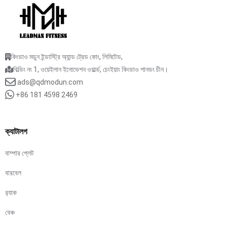
কিংডাও মডুন ইন্ডাস্ট্রি অ্যান্ড ট্রেড কোং, লিমিটেড,
বিল্ডিং নং 1, ওয়েইলান ইনোভেশন ওয়ার্ল্ড, চেংইয়াং কিংডাও শানডং চীন।
ads@qdmodun.com
+86 181 4598 2469
ক্যাটালগ
বাম্পার প্লেট
বারবেল
র‍্যাক
বেঞ্চ