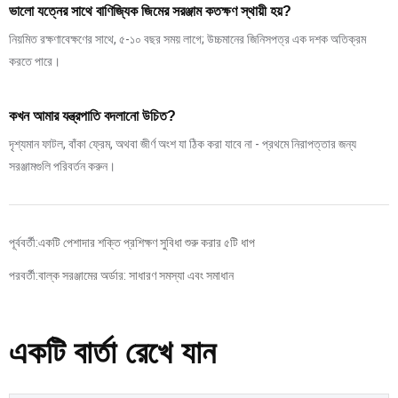
ভালো যত্নের সাথে বাণিজ্যিক জিমের সরঞ্জাম কতক্ষণ স্থায়ী হয়?
নিয়মিত রক্ষণাবেক্ষণের সাথে, ৫-১০ বছর সময় লাগে; উচ্চমানের জিনিসপত্র এক দশক অতিক্রম
করতে পারে।
কখন আমার যন্ত্রপাতি বদলানো উচিত?
দৃশ্যমান ফাটল, বাঁকা ফ্রেম, অথবা জীর্ণ অংশ যা ঠিক করা যাবে না - প্রথমে নিরাপত্তার জন্য
সরঞ্জামগুলি পরিবর্তন করুন।
পূর্ববর্তী:
একটি পেশাদার শক্তি প্রশিক্ষণ সুবিধা শুরু করার ৫টি ধাপ
পরবর্তী:
বাল্ক সরঞ্জামের অর্ডার: সাধারণ সমস্যা এবং সমাধান
একটি বার্তা রেখে যান